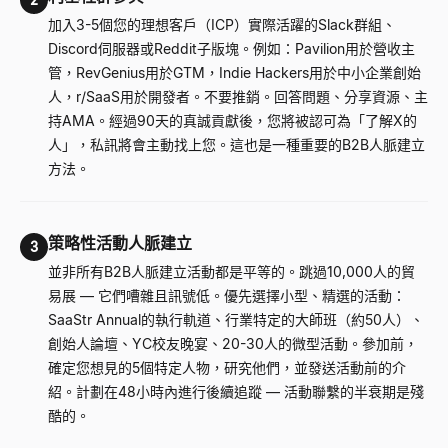
2
加入3-5個您的理想客戶（ICP）實際活躍的Slack群組、
Discord伺服器或Reddit子版塊。例如：Pavilion用於營收主
管，RevGenius用於GTM，Indie Hackers用於中小企業創始
人，r/SaaS用於開發者。不要推銷。回答問題、分享資源、主
持AMA。經過90天的真誠貢獻後，您將被認可為「了解X的
人」，私訊將會主動找上您。這也是一種重要的B2B人脈建立
方法。
策略性活動人脈建立
3
並非所有B2B人脈建立活動都是平等的。跳過10,000人的貿
易展
—
它們嘈雜且訊號低。優先選擇小型、精選的活動：
SaaStr Annual的執行軌道、行業特定的大師班（約50人）、
創始人論壇、YC校友晚宴、20-30人的微型活動。參加前，
確定您想見的5個特定人物，研究他們，並發送活動前的介
紹。計劃在48小時內進行後續追蹤
—
活動聯繫的半衰期是殘
酷的。