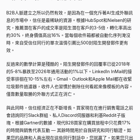
B2B人脈建立之所以仍然有效，是因為在一個充斥著AI生成外聯訊
息的市場中，信任是最稀缺的資源。根據HubSpot和Nielsen的研
究，推薦潛在客戶的成交率是陌生潛在客戶的3-5倍，轉化率高出
約30%，終身價值高出16%。當每個收件箱都被自動化序列淹沒
時，來自受信任同行的單次溫情引薦比500封陌生開發郵件更有
效。
反過來的數學計算是殘酷的。陌生開發郵件的回覆率已從2018年
的5-8%暴跌至2026年通用活動的1%以下。LinkedIn InMail的接
受率徘徊在10-15%左右。Gmail、Outlook和Apple Mail都在收緊
垃圾郵件過濾器，收件人也習慣於刪除任何看起來像模板的內容。
僅靠數量取勝的外聯方式正在消亡。
與此同時，信任經濟正在不斷增長。買家現在在進行銷售電話之前
會諮詢同行Slack群組、私人Discord伺服器和利基Reddit子版
塊。根據Gartner的數據，現代B2B買家在購買旅程中只花費17%
的時間與銷售代表互動
—
其餘時間用於自我研究和同行驗證。如
果您的品牌和人員出現在這些同行對話中，您就贏了。如果您只出