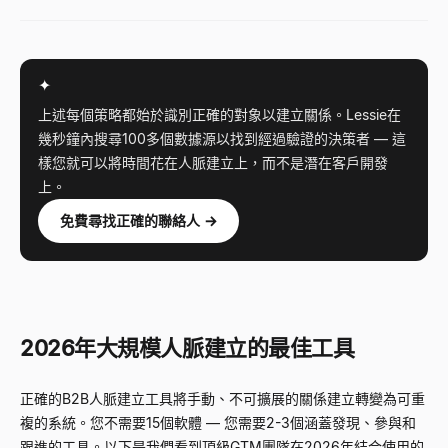
✦
上述每個策略都始於識別正確的對象以建立關係。Lessie在
幾秒鐘內搜尋100多個數據源以找到經過驗證的決策者
—
這
樣您就可以將時間花在人脈建立上，而不是潛在客戶開發
上。
免費尋找正確的聯絡人 →
2026年大規模人脈建立的最佳工具
正確的B2B人脈建立工具將手動、不可擴展的關係建立轉變為可重
複的系統。您不需要15個軟體
—
您需要2-3個涵蓋發現、參與和
跟進的工具。以下是我們看到頂級GTM團隊在2026年結合使用的