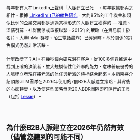
每年都有人在LinkedIn上聲稱「人脈建立已死」。每年數據都與之
相悖。根據
LinkedIn自己的銷售研究
，大約85%的工作機會和類
似比例的企業交易都是通過某種形式的人脈建立獲得的
—
推薦、
溫情引薦、社群關係或重複聯繫。2015年的策略（在貿易展上發
名片、大量InMail群發、陌生電話轟炸）已經過時。基於關係的銷
售模式仍然非常活躍。
什麼改變了？AI。在幾秒鐘內研究潛在客戶、從100多個數據源中
找到正確的決策者，並大規模個性化外聯的能力，意味著最優秀的
人脈建立者現在將老派的信任與新派的槓桿結合起來。本指南將介
紹頂級GTM團隊在2026年使用的7個B2B人脈建立策略、其背後
的心態轉變，以及使這些策略無需20人BDR團隊即可運行的工具
（包括
Lessie
）。
為什麼B2B人脈建立在2026年仍然有效
（儘管您聽到的可能不同）