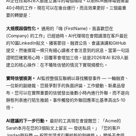
AI正在改寫B2B人脈建立漏斗的每個階段。以前BDR團隊每週需要
40小時的工作，現在可以在後台運行，而且效果更好。三個最重
要的轉變是：
大規模超個性化。
通用的「嗨
{FirstName}
，我喜歡您在
{Company}
的工作」已經過時。AI代理現在會閱讀潛在客戶最近
的10篇LinkedIn貼文、播客節目、融資公告、會議演講和GitHub
提交，然後撰寫一條只有細心讀者才會注意到的訊息。當第一句話
證明您確實用心時，回覆率會增加三倍。這是2026年AI B2B人脈
建立的核心操作：在不犧牲信號的情況下實現規模化。
實時信號檢測。
AI監控整個互聯網以尋找觸發事件
—
一輪融資、
一位新的副總裁、您競爭對手的負面評論、工作變動、新產品發
布。您可以在實際重要的信號發出後數小時內進行外聯，而不是向
靜態列表進行陌生推銷。事件觸發的外聯回應率比基準高出5-10
倍。
AI建議的下一步行動。
最好的工具現在會提醒您：「Acme的
Sarah本月在您的3個貼文上留言
—
發送私訊。」「您的客戶
Jordan剛升職
—
祝賀並請求引薦給新的副總裁。」關係不會停