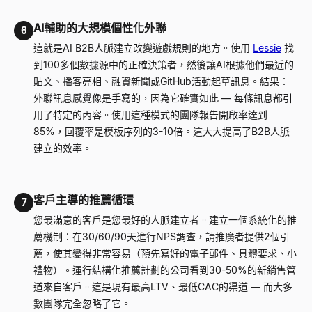
AI輔助的大規模個性化外聯
6
這就是AI B2B人脈建立改變遊戲規則的地方。使用
Lessie
找
到100多個數據源中的正確決策者，然後讓AI根據他們最近的
貼文、播客亮相、融資新聞或GitHub活動起草訊息。結果：
外聯訊息感覺像是手寫的，因為它確實如此
—
每條訊息都引
用了特定的內容。使用這種模式的團隊報告開啟率達到
85%，回覆率是模板序列的3-10倍。這大大提高了B2B人脈
建立的效率。
客戶主導的推薦循環
7
您最滿意的客戶是您最好的人脈建立者。建立一個系統化的推
薦機制：在30/60/90天進行NPS調查，請推廣者提供2個引
薦，使其變得非常容易（預先寫好的電子郵件、具體要求、小
禮物）。運行結構化推薦計劃的公司看到30-50%的新銷售管
道來自客戶。這是現有最高LTV、最低CAC的渠道
—
而大多
數團隊完全忽略了它。