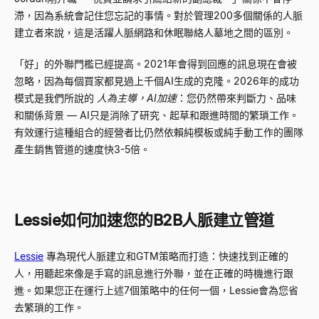
滯，因為系統會記住您忘記的事情。對於管理200多個關係的人脈
建立者來說，這是活躍人脈網路和休眠聯絡人墓地之間的區別。
「好」的外聯門檻已經提高。2021年會得到回應的訊息現在會被
忽略，因為每個買家都見過上千個AI生成的克隆。2026年的成功
模式是我們所說的
人為主導，AI加速
：您仍然帶來判斷力、品味
和關係背景
—
AI只是消除了研究、起草和跟進時間的繁瑣工作。
有效運行這種組合的經營者比仍然依賴純模板或純手動工作的團隊
產生銷售管道的速度快3-5倍。
Lessie如何加速您的B2B人脈建立管道
Lessie
專為現代人脈建立和GTM策略而打造：快速找到正確的
人，用聽起來像是手寫的訊息進行外聯，並在正確的時機進行跟
進。如果您正在運行上述7個策略中的任何一個，Lessie會為您省
去繁瑣的工作。