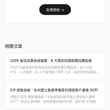
免費開始 →
相關文章
2026 最佳招募系統推薦：8 大類別招募軟體採購指南
2026 年最實用的招募系統與招募軟體分類指南！深入比較
ATS、人才搜尋、AI 人才搜尋與 CRM 工具，助您針對招募瓶頸
精準採購，打造高效招募工具鏈。
ICP 銷售指南：如何建立能精準獲客的理想客戶畫像 (ICP)
想提升 B2B 銷售轉換率？本指南帶您逐步建立理想客戶畫像
(ICP)，結合企業特徵、技術堆疊與意向信號，並利用 AI 開發工
具精準篩選高意向目標客戶。