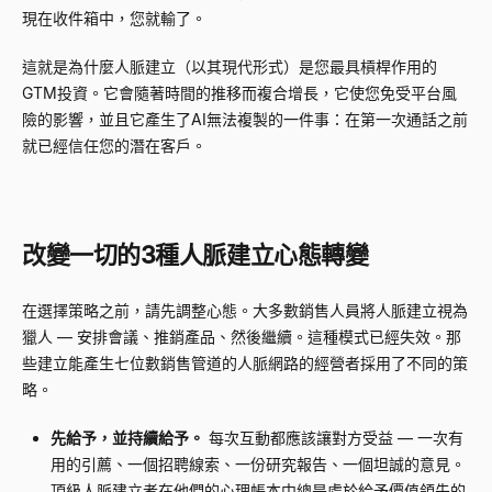
現在收件箱中，您就輸了。
這就是為什麼人脈建立（以其現代形式）是您最具槓桿作用的
GTM投資。它會隨著時間的推移而複合增長，它使您免受平台風
險的影響，並且它產生了AI無法複製的一件事：在第一次通話之前
就已經信任您的潛在客戶。
改變一切的3種人脈建立心態轉變
在選擇策略之前，請先調整心態。大多數銷售人員將人脈建立視為
獵人
—
安排會議、推銷產品、然後繼續。這種模式已經失效。那
些建立能產生七位數銷售管道的人脈網路的經營者採用了不同的策
略。
先給予，並持續給予。
每次互動都應該讓對方受益
—
一次有
用的引薦、一個招聘線索、一份研究報告、一個坦誠的意見。
頂級人脈建立者在他們的心理帳本中總是處於給予價值領先的