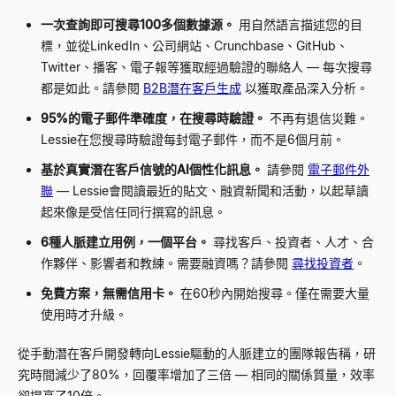
一次查詢即可搜尋100多個數據源。
用自然語言描述您的目
標，並從LinkedIn、公司網站、Crunchbase、GitHub、
Twitter、播客、電子報等獲取經過驗證的聯絡人
—
每次搜尋
都是如此。請參閱
B2B潛在客戶生成
以獲取產品深入分析。
95%的電子郵件準確度，在搜尋時驗證。
不再有退信災難。
Lessie在您搜尋時驗證每封電子郵件，而不是6個月前。
基於真實潛在客戶信號的AI個性化訊息。
請參閱
電子郵件外
聯
—
Lessie會閱讀最近的貼文、融資新聞和活動，以起草讀
起來像是受信任同行撰寫的訊息。
6種人脈建立用例，一個平台。
尋找客戶、投資者、人才、合
作夥伴、影響者和教練。需要融資嗎？請參閱
尋找投資者
。
免費方案，無需信用卡。
在60秒內開始搜尋。僅在需要大量
使用時才升級。
從手動潛在客戶開發轉向Lessie驅動的人脈建立的團隊報告稱，研
究時間減少了80%，回覆率增加了三倍
—
相同的關係質量，效率
卻提高了10倍。