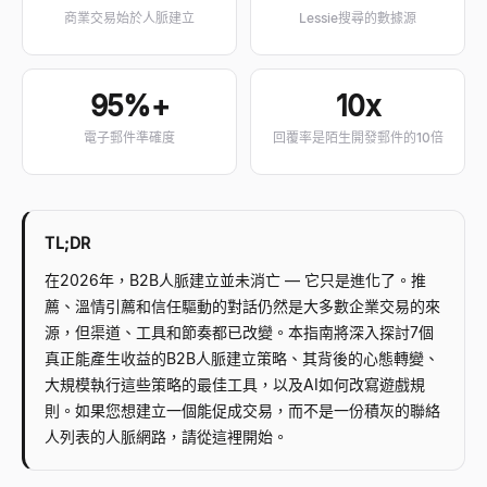
商業交易始於人脈建立
Lessie搜尋的數據源
95%+
10x
電子郵件準確度
回覆率是陌生開發郵件的10倍
TL;DR
在2026年，B2B人脈建立並未消亡
—
它只是進化了。推
薦、溫情引薦和信任驅動的對話仍然是大多數企業交易的來
源，但渠道、工具和節奏都已改變。本指南將深入探討7個
真正能產生收益的B2B人脈建立策略、其背後的心態轉變、
大規模執行這些策略的最佳工具，以及AI如何改寫遊戲規
則。如果您想建立一個能促成交易，而不是一份積灰的聯絡
人列表的人脈網路，請從這裡開始。