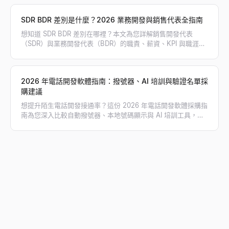
SDR BDR 差別是什麼？2026 業務開發與銷售代表全指南
想知道 SDR BDR 差別在哪裡？本文為您詳解銷售開發代表
（SDR）與業務開發代表（BDR）的職責、薪資、KPI 與職涯路
徑，幫助您規劃最適合的業務團隊架構。
2026 年電話開發軟體指南：撥號器、AI 培訓與驗證名單採
購建議
想提升陌生電話開發接通率？這份 2026 年電話開發軟體採購指
南為您深入比較自動撥號器、本地號碼顯示與 AI 培訓工具，並
教您如何搭配 Lessie 獲取驗證過的直撥電話名單，徹底告別撥
打空號，大幅翻倍您的業務對話量！