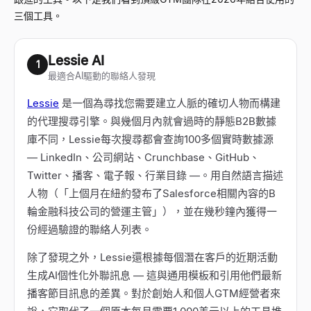
三個工具。
Lessie AI
1
最適合AI驅動的聯絡人發現
Lessie
是一個為尋找您需要建立人脈的確切人物而構建
的代理搜尋引擎。與幾個月內就會過時的靜態B2B數據
庫不同，Lessie每次搜尋都會查詢100多個實時數據源
—
LinkedIn、公司網站、Crunchbase、GitHub、
Twitter、播客、電子報、行業目錄
—
。用自然語言描述
人物（「上個月在紐約發布了Salesforce相關內容的B
輪金融科技公司的營運主管」），並在幾秒鐘內獲得一
份經過驗證的聯絡人列表。
除了發現之外，Lessie還根據每個潛在客戶的近期活動
生成AI個性化外聯訊息
—
這與通用模板和引用他們最新
播客節目訊息的差異。對於創始人和個人GTM經營者來