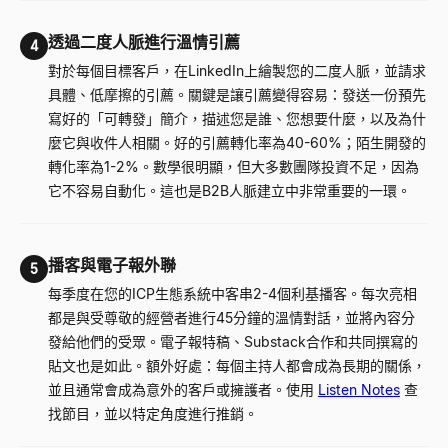
透過二度人脈進行溫情引薦
4
對於每個目標客戶，在LinkedIn上繪製您的二度人脈，並請求
具體、低摩擦的引薦。關鍵是讓引薦變得容易：發送一份預先
寫好的「可轉發」簡介，描述您是誰、您想要什麼，以及為什
麼它與收件人相關。好的引薦轉化率為40-60%；陌生開發的
轉化率為1-2%。數學很明顯，但大多數團隊投資不足，因為
它不容易自動化。這也是B2B人脈建立中非常重要的一環。
播客與電子報外聯
5
每季度在您的ICP生態系統中客串2-4個利基播客。每次亮相
都是與受尊敬的經營者進行45分鐘的溫情對話，並將內容分
發給他們的受眾。電子報特稿、Substack合作和共同撰寫的
貼文也是如此。額外好處：每個主持人都會成為長期的關係，
並且通常會成為意外的客戶或擁護者。使用
Listen Notes
查
找節目，並以特定角度進行推銷。