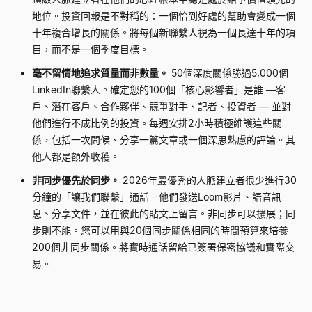
地位。投資回報是不對稱的：一個恰到好處的幫助會變成一個
十年複合增長的關係。將每個新聯繫人視為一個長達十年的項
目，而不是一個季度目標。
毫不留情地追求質量而非數量。
50個深度關係勝過5,000個
LinkedIn聯繫人。確定您的100個「核心影響者」是誰
—
客
戶、潛在客戶、合作夥伴、競爭對手、記者、投資者
—
並對
他們進行不成比例的投資。每週安排2小時積極維護這些關
係，包括一次問候、分享一篇文章或一個深思熟慮的評論。其
他人都是額外收穫。
非同步優先於同步。
2026年最優秀的人脈建立者很少進行30
分鐘的「讓我們聯繫」通話。他們發送Loom影片、語音訊
息、分享文件，並在彼此的貼文上留言。非同步可以擴展；同
步則不能。您可以用與20個同步關係相同的時間預算來培養
200個非同步關係。將實時通話留給已簽署保密協議和實際交
易。