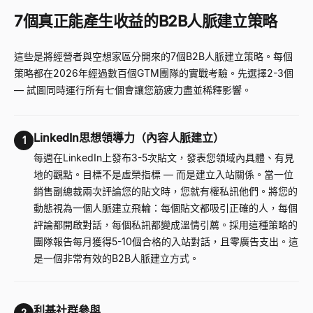
7個真正能產生收益的B2B人脈建立策略
這些是將經營者與空想家區分開來的7個B2B人脈建立策略。每個
策略都在2026年經過數百個GTM團隊的實戰考驗。先選擇2-3個
—
試圖同時運行所有七個會讓您筋疲力盡並稀釋影響。
LinkedIn思想領導力（內容人脈建立）
1
每週在LinkedIn上發布3-5次貼文，發表您領域內具體、有見
地的觀點。目標不是虛榮指標
—
而是建立入站關係。當一位
銷售副總裁兩次評論您的貼文時，您就有權私訊他們。將您的
動態視為一個人脈建立飛輪：每個貼文都吸引正確的人，每個
評論都開啟對話，每個私訊都變成溫情引薦。採用這種策略的
團隊報告每月獲得5-10個合格的入站對話，且零廣告支出。這
是一個非常有效的B2B人脈建立方式。
利基社群參與