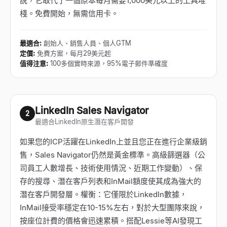
說，它取代了一個原本每月需要1,000美元以上的工具堆
棧。免費開始，無需信用卡。
最適合
:
創始人、銷售人員、個人GTM
定價
:
免費方案，每月29美元起
值得注意
:
100多個實時來源，95%電子郵件準確度
LinkedIn Sales Navigator
2
最適合LinkedIn原生潛在客戶開發
如果您的ICP活躍在LinkedIn上並且您正在進行企業級銷
售，Sales Navigator仍然是黃金標準。高級篩選器（公
司員工人數增長、技術使用情況、近期工作變動）、保
存的搜尋、潛在客戶列表和InMail額度使其成為強大的
潛在客戶開發層。權衡：它僅限於LinkedIn數據，
InMail接受率穩定在10-15%左右，對於大型團隊來說，
按座位計費的價格會迅速累積。搭配Lessie等AI發現工