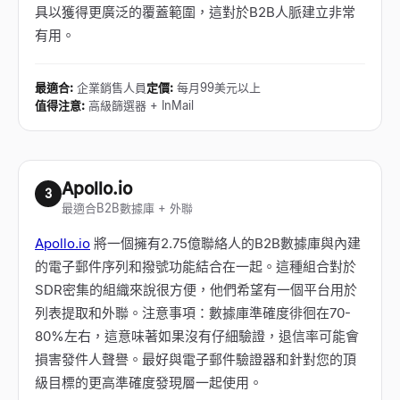
具以獲得更廣泛的覆蓋範圍，這對於B2B人脈建立非常
有用。
最適合
:
企業銷售人員
定價
:
每月99美元以上
值得注意
:
高級篩選器 + InMail
Apollo.io
3
最適合B2B數據庫 + 外聯
Apollo.io
將一個擁有2.75億聯絡人的B2B數據庫與內建
的電子郵件序列和撥號功能結合在一起。這種組合對於
SDR密集的組織來說很方便，他們希望有一個平台用於
列表提取和外聯。注意事項：數據庫準確度徘徊在70-
80%左右，這意味著如果沒有仔細驗證，退信率可能會
損害發件人聲譽。最好與電子郵件驗證器和針對您的頂
級目標的更高準確度發現層一起使用。