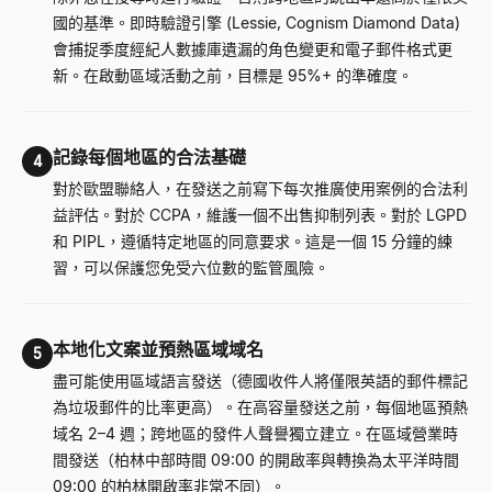
國的基準。即時驗證引擎 (Lessie, Cognism Diamond Data)
會捕捉季度經紀人數據庫遺漏的角色變更和電子郵件格式更
新。在啟動區域活動之前，目標是 95%+ 的準確度。
記錄每個地區的合法基礎
4
對於歐盟聯絡人，在發送之前寫下每次推廣使用案例的合法利
益評估。對於 CCPA，維護一個不出售抑制列表。對於 LGPD
和 PIPL，遵循特定地區的同意要求。這是一個 15 分鐘的練
習，可以保護您免受六位數的監管風險。
本地化文案並預熱區域域名
5
盡可能使用區域語言發送（德國收件人將僅限英語的郵件標記
為垃圾郵件的比率更高）。在高容量發送之前，每個地區預熱
域名 2–4 週；跨地區的發件人聲譽獨立建立。在區域營業時
間發送（柏林中部時間 09:00 的開啟率與轉換為太平洋時間
09:00 的柏林開啟率非常不同）。