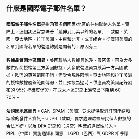
什麼是國際電子郵件名單？
國際電子郵件名單
是指涵蓋多個國家/地區的任何聯絡人名單。實
際上，這個詞通常意味著「延伸到北美以外的名單」—歐盟、英
國、亞太地區、拉丁美洲、中東和北非，或其組合。從僅限美國的
名單到國際名單的營運轉變是顯著的，原因有三。
數據品質因地區而異。
美國聯絡人數據最乾淨、最密集，因為大多
數供應商授權第三方美國數據，大多數營運商貢獻第一方美國數
據。歐盟的覆蓋範圍不錯，但受合規性限制。亞太地區和拉丁美洲
的授權數據覆蓋範圍薄弱，並且預設為過時。供應商為美國記錄發
布的 95% 準確度保證，在亞太地區記錄上通常會下降到 60–
70%。
法規因地區而異。
CAN-SPAM（美國）要求提供取消訂閱連結和
準確的發件人資訊。GDPR（歐盟）要求處理歐盟居民個人數據的
合法基礎，以及 DPA 記錄和（通常）明確的選擇性加入。
PIPL（中國）實施通知和同意。LGPD（巴西）與 GDPR 相呼應。