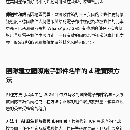
在美國運作良好的相同活動可能會在歐盟引發監管投訴。
傳送性和語言因地區而異。
歐洲收件箱對來自美國的冷郵件更持懷
疑態度。德國收件人將僅限英語的電子郵件標記為垃圾郵件的比率
更高。巴西和墨西哥對 WhatsApp / SMS 有強烈的偏好，這會將
訊息量從電子郵件中吸收走。一個有效的國際名單通常與本地化文
案、區域發送時間和每個地區的域名預熱相結合。
團隊建立國際電子郵件名單的 4 種實際方
法
四種方法可以產生在 2026 年依然有效的
國際電子郵件名單
。大多
數團隊會結合兩種或三種方法；正確的組合取決於數量、預算以及
您的受眾受監管的程度。
方法 1：AI 原生即時搜尋 (Lessie)。
根據您的 ICP 需求查詢全球
搜尋圖，並在查詢時驗證聯絡人。這是準確度最高、即時性最高的