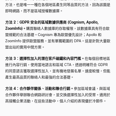
方法，也是唯一一種在各個地區產生同等品質的方法，因為該圖是
即時網路，而不是區域授權數據庫。
方法 2：GDPR 安全的區域數據供應商 (Cognism, Apollo,
ZoomInfo)。
購買聯絡人數據庫的存取權限，該數據庫具有符合歐
盟規範的合法基礎。Cognism 專為歐盟優先設計；Apollo 和
ZoomInfo 提供歐盟服務，並有單獨範圍的 DPA。這是針對大量歐
盟出站的實用中間方案。
方法 3：選擇性加入的潛在客戶磁鐵和內容門檻。
在每個目標地區
進行內容行銷，使用當地語言和區域 CTA，透過明確符合 GDPR
的同意語言獲取選擇性加入，並有機地發展名單。速度較慢，但能
產生最高品質的聯絡人和最強的合法基礎。
方法 4：合作夥伴關係、活動和聯合行銷。
參加區域會議，與區域
合作夥伴舉辦聯合網路研討會，並交換選擇性加入的受眾。適用於
高接觸企業活動，在這些活動中，個人介紹的表現優於冷郵件。