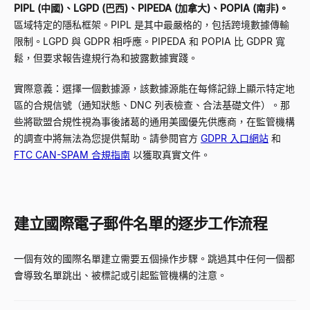
PIPL (中國)、LGPD (巴西)、PIPEDA (加拿大)、POPIA (南非)。
區域特定的隱私框架。PIPL 是其中最嚴格的，包括跨境數據傳輸
限制。LGPD 與 GDPR 相呼應。PIPEDA 和 POPIA 比 GDPR 寬
鬆，但要求報告違規行為和披露數據實踐。
實際意義：選擇一個數據源，該數據源能在每條記錄上顯示特定地
區的合規信號（通知狀態、DNC 列表檢查、合法基礎文件）。那
些將歐盟合規性視為事後諸葛的通用美國優先供應商，在監管機構
的調查中將無法為您提供幫助。請參閱官方
GDPR 入口網站
和
FTC CAN-SPAM 合規指南
以獲取真實文件。
建立國際電子郵件名單的逐步工作流程
一個有效的國際名單建立需要五個操作步驟。跳過其中任何一個都
會導致名單跳出、被標記或引起監管機構的注意。