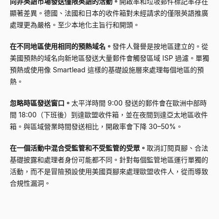
向非英語市場發送僅限英語的活動。
開啟率和垃圾郵件標記率存在
顯著差異。德國、法國和日本的收件箱對未經請求的僅限英語推廣
處理更為嚴格。至少本地化主旨行和開頭。
在不同地區使用相同的預熱域名。
發件人聲譽是按地區建立的。從
美國預熱的域名向新地區發送大量郵件會觸發區域 ISP 過濾。單獨
預熱或使用像 Smartlead 這樣的基礎設施層來處理每個地區的預
熱。
忽略時區發送窗口。
太平洋時間 9:00 發送的郵件會在歐洲中部時
間 18:00（下班後）到達歐盟收件箱，並在夜間到達亞太地區收件
箱。與區域營業時間發送相比，開啟率會下降 30–50%。
在一個活動中混合受監管和不受監管的受眾。
取消訂閱頁腳、合法
基礎披露和處理者身份可能都不同。針對每個監管地區運行單獨的
活動，而不是冒險預設使用美國頁腳來處理歐盟收件人，從而導致
合規性漏洞。