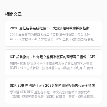
相關文章
2026 最佳招募系統推薦：8 大類別招募軟體採購指南
2026 年最實用的招募系統與招募軟體分類指南！深入比較
ATS、人才搜尋、AI 人才搜尋與 CRM 工具，助您針對招募瓶頸
精準採購，打造高效招募工具鏈。
ICP 銷售指南：如何建立能精準獲客的理想客戶畫像 (ICP)
想提升 B2B 銷售轉換率？本指南帶您逐步建立理想客戶畫像
(ICP)，結合企業特徵、技術堆疊與意向信號，並利用 AI 開發工
具精準篩選高意向目標客戶。
SDR BDR 差別是什麼？2026 業務開發與銷售代表全指南
想知道 SDR BDR 差別在哪裡？本文為您詳解銷售開發代表
（SDR）與業務開發代表（BDR）的職責、薪資、KPI 與職涯路
徑，幫助您規劃最適合的業務團隊架構。