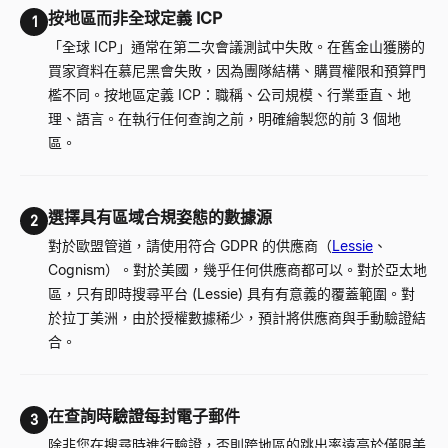
按地區而非全球定義 ICP
1
「全球 ICP」通常在第二次會議測試中失敗。在舊金山獲勝的
買家資料在慕尼黑會失敗，因為團隊結構、購買權限和預算門
檻不同。按地區定義 ICP：職稱、公司規模、行業垂直、地
理、語言。在執行任何查詢之前，明確繪製您的前 3 個地
區。
選擇具有區域合規姿態的數據源
2
對於歐盟管道，請使用符合 GDPR 的供應商（
Lessie
、
Cognism）。對於美國，幾乎任何供應商都可以。對於亞太地
區，只有即時搜尋平台 (Lessie) 具有有意義的覆蓋範圍。對
於拉丁美洲，由於授權數據稀少，預計將供應商與手動驗證結
合。
在查詢時驗證每封電子郵件
3
除非您在搜尋時進行驗證，否則跨地區的跳出率遠高於僅限美