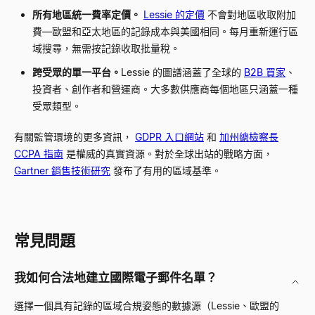
所有地區統一費率定價。
Lessie 的定價
不會對地區收取附加
費—歐盟和亞太地區的記錄成本與美國相同。每月重新運行區
域搜尋，無需按記錄收取批量稅。
跨受眾的單一平台。
Lessie 的圖譜涵蓋了全球的
B2B 買家
、
投資者、創作者和營運商。大多數供應商每個地區只涵蓋一種
受眾類型。
有關監管環境的更多資訊，
GDPR 入口網站
和
加州總檢察長
CCPA 指南
是權威的真實資源。對於全球出站的戰略方面，
Gartner 銷售技術研究
發布了有用的區域基準。
常見問題
我如何合法地建立國際電子郵件名單？
選擇一個具有記錄的區域合規姿態的數據源（
Lessie
、歐盟的