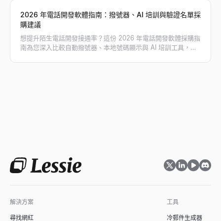
2026 年電話開發軟體指南：撥號器、AI 培訓與驗證名單採
購建議
想提升陌生電話開發接通率？這份 2026 年電話開發軟體採購指
南為您深入比較自動撥號器、本地號碼顯示與 AI 培訓工具，並
教您如何搭配 Lessie 獲取驗證過的直撥電話名單，徹底告別撥
打空號，大幅翻倍您的業務對話量！
解決方案
工具
尋找網紅
冷郵件生成器