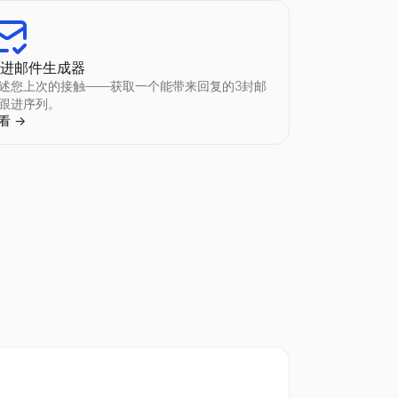
跟进邮件生成器
述您上次的接触——获取一个能带来回复的3封邮
跟进序列。
看
→
，无需注册。