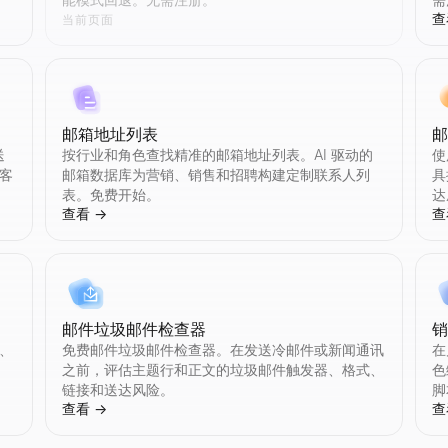
查
当前页面
费获取平均点赞数、播放量和互动数据。无需注册。
取平均点赞数、播放量和互动数据。无需注册。
获取平均点赞数、播放量和订阅者数据。无需注册。
案统计。查看粉丝、关注、推文、互动率等。免费，无需注册。
简介添加加粗、斜体、下划线、删除线和项目符号列表。无需登录，无需 M
邮箱地址列表
送
按行业和角色查找精准的邮箱地址列表。AI 驱动的
使
客
邮箱数据库为营销、销售和招聘构建定制联系人列
具
率、平均点赞数、评论数、粉丝数和完整档案统计。免费，无需注册。
均点赞数、播放量、粉丝数和完整的个人资料统计。免费，无需注册。
平均播放量、点赞数、订阅者数和完整频道统计。免费，无需注册。
费获取平均点赞数、播放量、转发数和互动数据。无需注册。
和移动设备上的显示效果，“…查看更多”的截断位置，以及你的引人注目
表。免费开始。
达
查看
→
查
邮件垃圾邮件检查器
。分析互动率、受众质量和粉丝数，获取准确的报价估算。免费，无需注册。
互动数据筛选创作者。免费 TikTok 创作者发现工具 — 无需注册。
和互动数据筛选创作者。免费 YouTube 创作者发现工具 — 无需注册。
、平均点赞数、转发数、粉丝数和完整档案统计。免费，无需注册。
，几秒钟内即可获得3个精美的第一人称“关于”部分。招聘人员就绪，无需
、
免费邮件垃圾邮件检查器。在发送冷邮件或新闻通讯
在
之前，评估主题行和正文的垃圾邮件触发器、格式、
色
链接和送达风险。
脚
查看
→
查