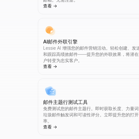
查看
→
Instagram 互动率计算器
TikTok 互动率计算器
YouTube 互动率计算器
Twitter/X 粉丝数查询
领英文本格式化工具
即时计算任意 Instagram 账号的互动率。免
即时计算任意 TikTok 账号的互动率。免费获
即时计算任意 YouTube 频道的互动率。免费
查看任意 Twitter/X 账号的实时粉丝数和档
免费领英文本格式化工具。一键为领英帖子、标题和
查看
查看
查看
查看
查看
→
→
→
→
→
AI邮件外联引擎
Lessie AI 增强您的邮件营销活动。轻松创建、发
Instagram 审计
TikTok 审计
YouTube 审计
Twitter/X 互动率计算器
领英帖子预览
和跟踪高绩效邮件——提升您的外联效果，将潜在
即时审计任意 Instagram 账号。获取互动
即时审计任意 TikTok 账号。获取互动率、平
即时审计任意 YouTube 频道。获取互动率、
即时计算任意 Twitter/X 账号的互动率。免
免费领英帖子预览工具。准确查看你的帖子在桌面
户转变为忠实客户。
查看
查看
查看
查看
查看
→
→
→
→
→
查看
→
Instagram 报价计算器
查找 TikTok 创作者
查找 YouTube 创作者
Twitter/X 审计
领英简介生成器
邮件主题行测试工具
估算 Instagram 网红每条赞助帖子的定价
按国家和领域发现 TikTok 网红。按行业、地区和
按国家和领域发现 YouTube 网红。按行业、地区
即时审计任意 Twitter/X 账号。获取互动率
免费 AI 领英简介生成器。输入你的职位和技能
免费测试您的邮件主题行。即时获取长度、力量词
查看
查看
查看
查看
查看
→
→
→
→
→
垃圾邮件触发词和可读性评分。立即提升您的打开
率。
查看
→