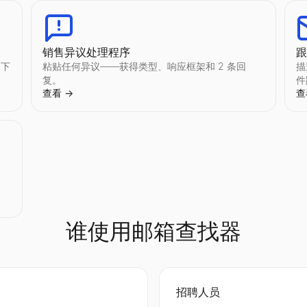
区和互动数据筛选创作者。免费 Instagram 创作者发现工具 — 无需注册。
、粉丝数、平均点赞数、播放量、分享数和受众画像。免费，无需注册。
率、订阅者数、平均点赞数、播放量和受众画像。免费，无需注册。
区和互动数据筛选创作者。免费 Twitter 创作者发现工具 — 无需注册。
销售异议处理程序
的下
粘贴任何异议——获得类型、响应框架和 2 条回
描
复。
件
查看
→
查
动率、粉丝数、平均点赞数、评论数和受众画像。免费，无需注册。
动率、粉丝数、平均点赞数、转发数和受众画像。免费，无需注册。
。
谁使用邮箱查找器
、融资、地址、社交链接等。免费，无需注册。
技公司的实时招聘信息。查找并联系每条招聘信息背后的招聘经理。免费
横幅、用户名和徽章，干净的查询流程。
招聘人员