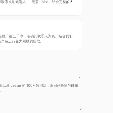
系被动候选人 — 无需InMail。结合完整的
人
教育背景。免费，无需登录。
讨会推广建立干净、准确的联系人列表。结合我们
或角色进行更大规模的提取。
 Lessie 的 100+ 数据源，返回已验证的邮箱、
式。