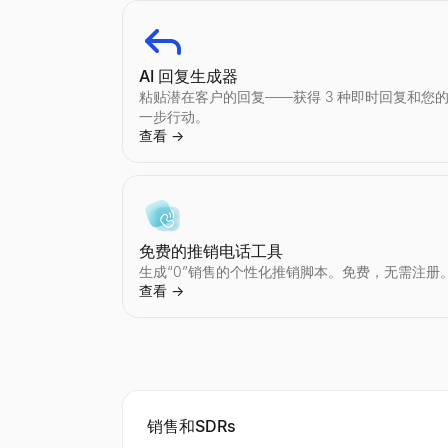
查找 Instagram 创作者
TikTok 网红对比
YouTube 网红对比
查找 Twitter/X 创作者
按国家和领域发现 Instagram 网红。按行业、地
并排比较任意两位 TikTok 网红 — 互动率
并排比较任意两位 YouTube 网红 — 互动
按国家和领域发现 Twitter/X 网红。按行业、地
查看
查看
查看
查看
→
→
→
→
AI 回复生成器
粘贴潜在客户的回复——获得 3 种即时回复和您
一步行动。
查看
→
Instagram 网红对比
Twitter/X 网红对比
并排比较任意两位 Instagram 网红 — 互
并排比较任意两位 Twitter/X 网红 — 互
查看
查看
→
→
免费的推销电话工具
生成“0”销售的个性化推销脚本。免费，无需注册
查看
→
公司档案搜索
谁正在招聘
Discord 资料查看器
即时查询任意公司档案。获取行业、员工数、收入
查看谁正在招聘——来自初创公司、远程团队和科
通过任何公开用户 ID 预览 Discord 头像、
销售和SDRs
查看
查看
查看
→
→
→