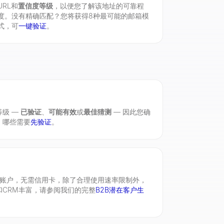
URL和
置信度等级
，以便您了解该地址的可靠程
度。没有精确匹配？您将获得8种最可能的邮箱模
式，可
一键验证
。
等级 —
已验证
、
可能有效
或
最佳猜测
— 因此您确
，哪些需要
先验证
。
需账户，无需信用卡，除了合理使用速率限制外，
CRM丰富，请参阅我们的完整
B2B潜在客户生