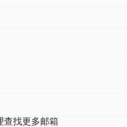
何联系。
完整、包容的职位描述——包括概述、职责、要求和福利。
长率和复合年均增长率。适用于收入、MRR、ARR 和业务增长分析。
里关注以及如何操作。
生成一份专业、可直接发送的录用通知书。
,200+ 种技术。免费的 BuiltWith 替代方案。
号以及如何进行外联。
、市场认可的职位名称建议。
 和 SOM。面向创业者和咨询师的免费市场规模计算器。
 代理查找更多邮箱