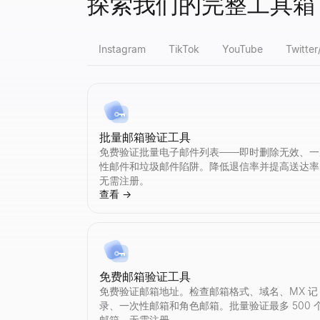
探索我们的完整工具箱
Instagram
TikTok
YouTube
Twitter
Instagram 假粉检测
TikTok 假粉检测
YouTube 粉丝数查询
X 资料查看器
LinkedIn 潜在客户资格鉴定器
批量邮箱验证工具
即时检测 Instagram 假粉丝。我们的免费
即时检测 TikTok 假粉丝。我们的免费工具分
查看任意 YouTube 频道的实时订阅者数和频
匿名查看公开的 X（Twitter）资料 —— 无
粘贴 LinkedIn 帖子——查看作者是否是买家并
免费验证批量电子邮件列表——即时删除无效、一
查看
查看
查看
查看
查看
→
→
→
→
→
性邮件和垃圾邮件陷阱。降低退信率并提高送达率
无需注册。
查看
→
Instagram 粉丝数查询
TikTok 粉丝数查询
YouTube 假粉检测
Twitter个人资料搜索
LinkedIn 档案提取器
查看任意 Instagram 账号的实时粉丝数和
查看任意 TikTok 账号的实时粉丝数和个人资
即时检测 YouTube 假订阅者。我们的免费工
通过上传相似图片或描述头像来搜索 Twitter/X 账
即时提取 LinkedIn 档案。免费在线工具，导
查看
查看
查看
查看
查看
→
→
→
→
→
免费邮箱验证工具
免费验证邮箱地址。检查邮箱格式、域名、MX 记
录、一次性邮箱和角色邮箱。批量验证最多 500 
邮箱。无需注册。