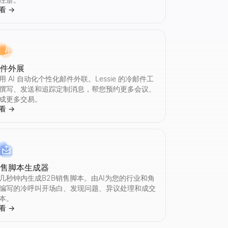
看
→
arkdown。
邮件外展
用 AI 自动化个性化邮件外联。Lessie 的冷邮件工
撰写、发送和追踪定制消息，帮您预约更多会议、
之处是否保留。无需登录。
成更多交易。
看
→
销售脚本生成器
登录，复制粘贴。
几秒钟内生成B2B销售脚本。由AI为您的行业和角
编写的冷呼叫开场白、发现问题、异议处理和成交
本。
看
→