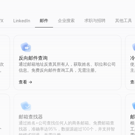
邮件
企业搜索
求职与招聘
其他工具
/X
LinkedIn
反向邮件查询
工具分析互动率、粉丝质量和可信度评分，识别机器人账号。无需注册。
析互动率、粉丝质量和可信度评分，识别机器人账号。无需注册。
道统计。查看订阅者、总播放量、视频数、互动率等。免费，无需注册。
需登录。浏览任何公开账号的简介、粉丝数和最近动态。
获得个性化回复。
次
通过邮箱地址反查其所有人，获取姓名、职位和公司
使
。
信息。免费反向邮件查询工具，无需注册。
主
查看
→
查
档案统计。查看粉丝、关注、帖子、互动率等。免费，无需注册。
料统计。查看粉丝、关注、点赞、视频、互动率等数据。免费，无需注册。
具分析互动率、订阅者质量和可信度评分，识别机器人账号。无需注册。
号。我们的 AI 工具通过头像相似度即时匹配 Twitter 档案。搜索 1000 
出姓名、邮箱、职位和公司数据。无需登录。
邮箱查找器
通过姓名+公司查找任何人的商务邮箱。免费邮箱查
根
个
找器，准确率达95%，数据源超过100个，并支持智
工
能模式回退。无需注册。
需