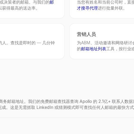
副总裁或决策者的邮箱。与我们的
邮
当您有姓名和当前公司时，直接联
以获得最高的送达率。
才搜寻代理
进行批量外联。
公司、仓库和研发中心，来自多个数据源。免费，无需注册。
获取关于关键词、格式和ATS兼容性的详细反馈。无需登录。
L，即时查看公开个人资料数据——姓名、照片、关注者数量、简介、工作和
营销人员
人。查找是即时的 — 几分钟
为ABM、活动邀请和网络研
的
邮箱地址列表
工具，按行业
—按融资阶段、行业和规模筛选。
板和即时 PDF 下载创建 ATS 友好的简历。无需注册。
edIn、简历和商务档案。立即试用我们的免费 AI 头像生成器。
地址。我们的免费邮箱查找器查询 Apollo 的 2.1亿+ 联系人数据库以及
2秒内完成。这是无需抓取 LinkedIn 或猜测模式即可查找任何人邮箱的最快方
白。
粘贴，即可立即获得3个量身定制、ATS友好的摘要版本。
展示量。免费 CPM 计算器，适用于数字广告活动。无需注册。