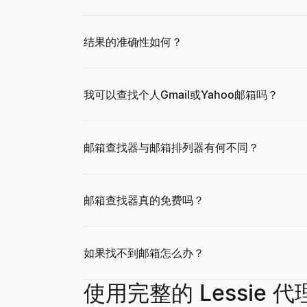
结果的准确性如何？
职位信号解码器
职位描述生成器
增长率计算器
粘贴招聘信息——解码扩张、技术栈、痛点以及如
从职位名称和一些详细信息，在几秒钟内生成一份
免费增长率计算器。根据初始值和最终值计算简单增
查看
查看
查看
→
→
→
我可以查找个人Gmail或Yahoo邮箱吗？
ICP 信号策略手册生成器
录用通知书生成器
网站技术栈检测器
邮箱查找器与邮箱排列器有何不同？
描述您的 ICP——获取要关注的购买信号、在哪
根据候选人、职位、薪资和入职日期，在几秒钟内
发现任何网站使用的技术——CMS、框架、分析工具和 1
查看
查看
查看
→
→
→
邮箱查找器真的免费吗？
购买信号检测器
职位名称生成器
市场规模计算器
如果找不到邮箱怎么办？
输入域名——获取实时购买信号评分、其背后的信
根据职位描述、资历和部门，在几秒钟内生成标准
使用自下而上和自上而下的方法计算 TAM、SAM
查看
查看
查看
→
→
→
使用完整的 Lessie