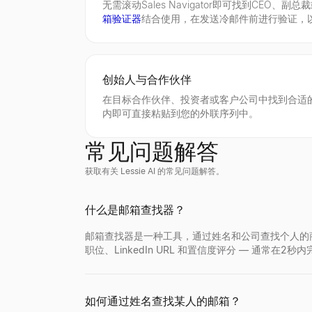
无需滚动Sales Navigator即可找到CEO、
箱验证器
结合使用，在发送冷邮件前进行验证，
公司地点查找
免费简历评分器
Facebook 资料查看器
查找全球任意公司的所有办公地点。发现总部、分
使用我们的免费ATS检查器即时为您的简历评分。
输入Facebook姓名、用户名或个人资料UR
创始人与合作伙伴
查看
查看
查看
→
→
→
在目标合作伙伴、投资者或客户公司中找到合适的
内即可直接粘贴到您的外联序列中。
常见问题解答
购买信号雷达
简历生成器
免费 AI 头像生成器
获取有关 Lessie AI 的常见问题解答。
追踪最近获得融资并处于购买模式的B2B公司—
免费的 AI 驱动简历生成器。通过智能建议、专业模
免费生成专业 AI 头像照。无需注册。适合 Link
查看
查看
查看
→
→
→
什么是邮箱查找器？
邮箱查找器是一种工具，通过姓名和公司查找个人的商务邮箱
职位、LinkedIn URL 和置信度评分 — 通常在
购买信号解码器
简历摘要生成器
CPM 计算器
粘贴任何信号——解码意图、联系谁以及您的开场
在几秒钟内生成专业的简历摘要。上传您的简历或
即时计算 CPM（千次展示成本）、广告总花费或
查看
查看
查看
→
→
→
如何通过姓名查找某人的邮箱？