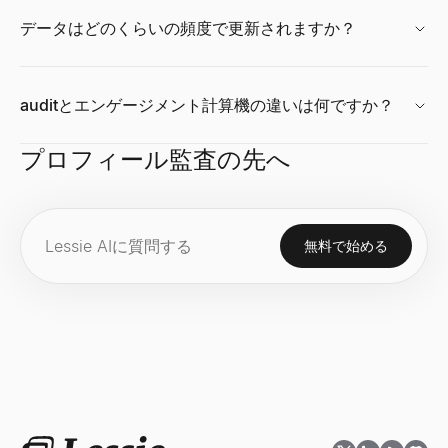
データはどのくらいの頻度で更新されますか？
メールアドレスリスト
採用シグナルスキャナー
面接質問ジェネレーター
ICP適合度スコアラー
auditとエンゲージメント計算機の違いは何ですか？
企業のメールアドレス一覧を検索。会社ドメインから従業員のメー
会社名を入力 — 募集中の職種、成長中のチーム、アプローチ方
あらゆる役割と面接タイプに合わせた面接質問を数秒で生成し、
理想の顧客プロファイルに基づいてB2Bアカウントを採点。即時
詳しく見る
詳しく見る
詳しく見る
詳しく見る
→
→
→
→
プロフィール監査の先へ
メールアウトリーチ
近くの中小企業
推薦状ジェネレーター
セールスデッキアウトラインジェネレーター
無料で始める
効果的なメールアウトリーチキャンペーンを作成。テンプレート、
近くの中小企業を検索 — 営業中、採用中、売却中、女性経営、
マネージャー、同僚、インターン向けの従業員向け推薦状サンプル
無料AIツールでセールスデッキのアウトラインを即座に生成。B
詳しく見る
詳しく見る
詳しく見る
詳しく見る
→
→
→
→
メール件名テストツール
企業インテリジェンススナップショット
AI履歴書スクリーナー
競合比較ツール
メールの件名を無料でテスト。長さ、パワーワード、スパムトリ
B2B企業インテリジェンススナップショットを即座に生成 — 
履歴書をアップロードし、職務内容を貼り付けると、0～100点
無料のAI搭載競合比較ツール。競合他社のSEO、価格設定、ソーシ
詳しく見る
詳しく見る
詳しく見る
詳しく見る
→
→
→
→