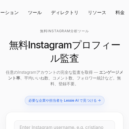
ューション
ツール
ディレクトリ
リソース
料金
無料INSTAGRAM分析ツール
無料Instagramプロフィー
ル監査
任意のInstagramアカウントの完全な監査を取得 —
エンゲージメ
ント率
、平均いいね数、コメント数、フォロワー統計など。無
料、登録不要。
必要な企業や担当者を Lessie AI で見つける →