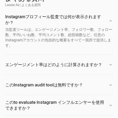
詳しく見る
詳しく見る
詳しく見る
詳しく見る
詳しく見る
詳しく見る
詳しく見る
詳しく見る
→
→
→
→
→
→
→
→
Lessie AIによくある質問
Instagramプロフィール監査では何が表示されます
か？
当監査ツールは、エンゲージメント率、フォロワー数、フォロー
TikTok クリエイター検索
YouTube クリエイター検索
Twitter/X 監査
LinkedIn サマリージェネレーター
メールファインダー
求人シグナルデコーダー
職務記述書ジェネレーター
成長率計算ツール
数、平均いいね数、平均コメント数、総投稿数など、任意の
国やニッチ別にTikTokインフルエンサーを発見。業界、場所、エ
国やニッチ別にYouTubeインフルエンサーを発見。業界、場所、
任意のTwitter/Xアカウントを即座に監査。エンゲージメン
無料の AI LinkedIn サマリージェネレーター。役割とス
名前と会社名で誰のビジネスメールアドレスでも見つけられます。
求人情報を貼り付け — 拡大、技術スタック、課題、アプローチ
職務名といくつかの詳細から、概要、責任、要件、福利厚生を含
無料の成長率計算ツール。初期値と最終値から単純成長率とCAG
Instagramアカウントの包括的な概要をすべて一箇所で提供しま
詳しく見る
詳しく見る
詳しく見る
詳しく見る
詳しく見る
詳しく見る
詳しく見る
詳しく見る
→
→
→
→
→
→
→
→
す。
エンゲージメント率はどのように計算されますか？
TikTok インフルエンサー比較
YouTube インフルエンサー比較
Twitter/X クリエイター検索
メールパーミュテーター
ICPシグナルプレイブックジェネレーター
オファーレタージェネレーター
テックスタックチェッカー
任意の2人のTikTokインフルエンサーを並べて比較 — エン
任意の2人のYouTubeインフルエンサーを並べて比較 — エ
国やニッチ別にTwitter/Xインフルエンサーを発見。業界、場所
名前とドメインから考えられるメールアドレスのパターンをすべて
ICPを記述すると、監視すべき購買シグナル、監視場所、および
候補者、役割、給与、開始日から、プロフェッショナルで送信準
任意のウェブサイトが使用する技術を検出——CMS、フレームワーク、
詳しく見る
詳しく見る
詳しく見る
詳しく見る
詳しく見る
詳しく見る
詳しく見る
→
→
→
→
→
→
→
このInstagram audit toolは無料ですか？
このto evaluate Instagram インフルエンサーを使用
Twitter/X インフルエンサー比較
AIメールアプローチエンジン
購買シグナルチェッカー
職務名ジェネレーター
市場規模計算ツール
できますか？
任意の2人のTwitter/Xインフルエンサーを並べて比較 — 
Lessie AI メールキャンペーンを強化します。高性能なメ
ドメインを入力 — ライブの購買シグナルスコア、その背後にあ
職務内容、役職、部署から、標準的で市場に認められた職務名の
ボトムアップとトップダウンの手法でTAM、SAM、SOMを計
詳しく見る
詳しく見る
詳しく見る
詳しく見る
詳しく見る
→
→
→
→
→