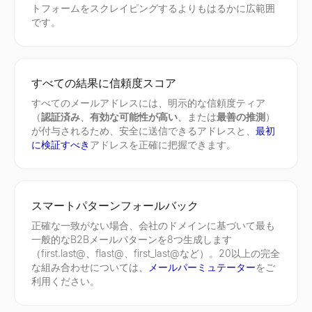
トフォームをスクレイピングするよりもはるかに広範囲
です。
すべての結果に信頼度スコア
すべてのメールアドレスには、明示的な信頼度ティア
（
認証済み
、
有効な可能性が高い
、または
最善の推測
）
が付与されるため、安全に送信できるアドレスと、
最初
に検証すべき
アドレスを正確に把握できます。
スマートパターンフォールバック
正確な一致がない場合、会社のドメインに基づいて最も
一般的なB2Bメールパターンを8つ生成します
（first.last@、flast@、first_last@など）。20以上の完全
な組み合わせについては、
メールパーミュテーター
をご
利用ください。