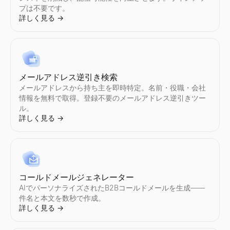
プは不要です。
詳しく見る
→
Instagram フォロワー数チェック
TikTok フォロワー数チェック
YouTube フェイクフォロワーチェック
Twitterプロフィール検索
LinkedIn プロフィール抽出ツール
任意のInstagramアカウントのリアルタイムフォロワー数と
任意のTikTokアカウントのリアルタイムフォロワー数とプロ
YouTubeの偽登録者を即座に検出。無料ツールでエンゲージ
Twitter/Xプロフィールを画像やアバターの説明で検索。写真やプ
LinkedIn プロフィールを即座に抽出。名前、メール、役職
詳しく見る
詳しく見る
詳しく見る
詳しく見る
詳しく見る
→
→
→
→
→
メールアドレス逆引き検索
メールアドレスから持ち主を即時特定。名前・役職・会社
情報を無料で取得。登録不要のメールアドレス逆引きツー
ル。
Instagram エンゲージメント計算ツール
TikTokエンゲージメント計算ツール
YouTube エンゲージメント計算ツール
Twitter/X フォロワー数チェック
LinkedIn テキスト整形ツール
詳しく見る
→
任意のInstagramアカウントのエンゲージメント率を即座に
任意のTikTokアカウントのエンゲージメント率を即座に計算
任意のYouTubeチャンネルのエンゲージメント率を即座に計
任意のTwitter/Xアカウントのリアルタイムフォロワー数と
無料の LinkedIn テキスト整形ツール。LinkedIn 
詳しく見る
詳しく見る
詳しく見る
詳しく見る
詳しく見る
→
→
→
→
→
コールドメールジェネレーター
Instagram 監査
TikTok 監査
YouTube 監査
Twitter/X エンゲージメント計算ツール
LinkedIn 投稿プレビュー
AIでパーソナライズされたB2Bコールドメールを生成——
任意のInstagramアカウントを即座に監査。エンゲージメン
任意のTikTokアカウントを即座に監査。エンゲージメント率
任意のYouTubeチャンネルを即座に監査。エンゲージメント
任意のTwitter/Xアカウントのエンゲージメント率を即座に
無料の LinkedIn 投稿プレビューツール。デスクトップと
件名と本文を数秒で作成。
詳しく見る
詳しく見る
詳しく見る
詳しく見る
詳しく見る
→
→
→
→
→
詳しく見る
→