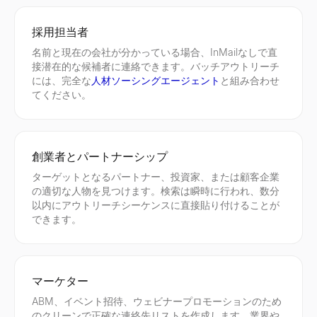
企業の所在地を即座に検索。本社、支社の住所を含む企業の所在
無料のATSチェッカーで履歴書を即座にスコアリング。キーワー
Facebookの名前、ユーザー名、またはプロフィールURL
詳しく見る
詳しく見る
詳しく見る
→
→
→
採用担当者
名前と現在の会社が分かっている場合、InMailなしで直
接潜在的な候補者に連絡できます。バッチアウトリーチ
には、完全な
人材ソーシングエージェント
と組み合わせ
購買シグナルレーダー
履歴書ビルダー
無料 AI ヘッドショット生成
てください。
購買モードにある最近資金調達したB2B企業を追跡 — 資金調達
無料のAI搭載CVビルダー。スマートな提案、プロフェッショナル
無料のAIヘッドショットジェネレーターでプロフェッショナルな
詳しく見る
詳しく見る
詳しく見る
→
→
→
創業者とパートナーシップ
ターゲットとなるパートナー、投資家、または顧客企業
の適切な人物を見つけます。検索は瞬時に行われ、数分
購買シグナルデコーダー
職務経歴書要約ジェネレーター
CPM 計算ツール
以内にアウトリーチシーケンスに直接貼り付けることが
あらゆるシグナルを貼り付け、意図、連絡先、オープニングライ
数秒でプロフェッショナルな職務経歴書要約を作成します。職務経
CPM（インプレッション単価）を即座に計算。広告費用、インプ
できます。
詳しく見る
詳しく見る
詳しく見る
→
→
→
マーケター
求人シグナルデコーダー
職務記述書ジェネレーター
成長率計算ツール
ABM、イベント招待、ウェビナープロモーションのため
求人情報を貼り付け — 拡大、技術スタック、課題、アプローチ
職務名といくつかの詳細から、概要、責任、要件、福利厚生を含
無料の成長率計算ツール。初期値と最終値から単純成長率とCAG
のクリーンで正確な連絡先リストを作成します。業界や