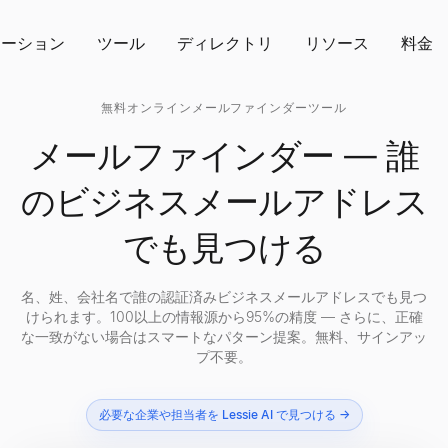
ューション
ツール
ディレクトリ
リソース
料金
無料オンラインメールファインダーツール
メールファインダー — 誰
のビジネスメールアドレス
でも見つける
名、姓、会社名で誰の認証済みビジネスメールアドレスでも見つ
けられます。100以上の情報源から95%の精度 — さらに、正確
な一致がない場合はスマートなパターン提案。無料、サインアッ
プ不要。
必要な企業や担当者を Lessie AI で見つける →