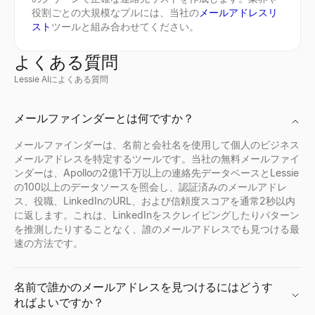
詳しく見る
詳しく見る
詳しく見る
→
→
→
役割ごとの大規模なプルには、当社の
メールアドレスリ
スト
ツールと組み合わせてください。
よくある質問
ICPシグナルプレイブックジェネレーター
オファーレタージェネレーター
テックスタックチェッカー
Lessie AIによくある質問
ICPを記述すると、監視すべき購買シグナル、監視場所、および
候補者、役割、給与、開始日から、プロフェッショナルで送信準
任意のウェブサイトが使用する技術を検出——CMS、フレームワーク、
詳しく見る
詳しく見る
詳しく見る
→
→
→
メールファインダーとは何ですか？
メールファインダーは、名前と会社名を使用して個人のビジネス
メールアドレスを特定するツールです。当社の無料メールファイ
ンダーは、Apolloの2億1千万以上の連絡先データベースとLessie
購買シグナルチェッカー
職務名ジェネレーター
市場規模計算ツール
の100以上のデータソースを照会し、認証済みのメールアドレ
ドメインを入力 — ライブの購買シグナルスコア、その背後にあ
職務内容、役職、部署から、標準的で市場に認められた職務名の
ボトムアップとトップダウンの手法でTAM、SAM、SOMを計
ス、役職、LinkedInのURL、および信頼度スコアを通常2秒以内
詳しく見る
詳しく見る
詳しく見る
→
→
→
に返します。これは、LinkedInをスクレイピングしたりパターン
を推測したりすることなく、誰のメールアドレスでも見つける最
速の方法です。
採用シグナルスキャナー
面接質問ジェネレーター
ICP適合度スコアラー
名前で誰かのメールアドレスを見つけるにはどうす
会社名を入力 — 募集中の職種、成長中のチーム、アプローチ方
あらゆる役割と面接タイプに合わせた面接質問を数秒で生成し、
理想の顧客プロファイルに基づいてB2Bアカウントを採点。即時
ればよいですか？
詳しく見る
詳しく見る
詳しく見る
→
→
→