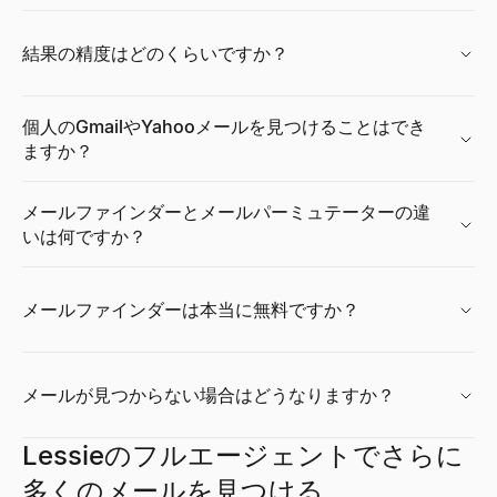
結果の精度はどのくらいですか？
近くの中小企業
推薦状ジェネレーター
セールスデッキアウトラインジェネレーター
個人のGmailやYahooメールを見つけることはでき
近くの中小企業を検索 — 営業中、採用中、売却中、女性経営、
マネージャー、同僚、インターン向けの従業員向け推薦状サンプル
無料AIツールでセールスデッキのアウトラインを即座に生成。B
詳しく見る
詳しく見る
詳しく見る
→
→
→
ますか？
メールファインダーとメールパーミュテーターの違
いは何ですか？
企業インテリジェンススナップショット
AI履歴書スクリーナー
競合比較ツール
B2B企業インテリジェンススナップショットを即座に生成 — 
履歴書をアップロードし、職務内容を貼り付けると、0～100点
無料のAI搭載競合比較ツール。競合他社のSEO、価格設定、ソーシ
詳しく見る
詳しく見る
詳しく見る
→
→
→
メールファインダーは本当に無料ですか？
メールが見つからない場合はどうなりますか？
類似企業ファインダー
面接評価シートテンプレート
無料請求書ジェネレーター
優良顧客に似た企業を即座に検索。AI搭載の類似企業検索でB2
無料の面接スコアカードテンプレート（一般、ソフトウェアエン
プロフェッショナルな請求書をオンラインで無料で作成できます
Lessieのフルエージェントでさらに
詳しく見る
詳しく見る
詳しく見る
→
→
→
多くのメールを見つける