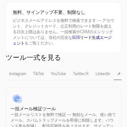
無料、サインアップ不要、制限なし
ビジネスメールアドレスを無料で検索できます — アカウ
ント、クレジットカード、公正利用のレート制限を超え
る日次上限はありません。一括検索やCRMのエンリッチ
メントについては、当社の完全な
B2Bリード生成エージ
ェント
をご覧ください。
ツール一式を見る
メー
Instagram
TikTok
YouTube
Twitter/X
LinkedIn
Instagram フェイクフォロワーチェック
TikTok フェイクフォロワーチェック
YouTube フォロワー数チェック
X プロフィールビューア
LinkedInリードクオリファイア
一括メール検証ツール
Instagramの偽フォロワーを即座に検出。無料ツールでエン
TikTok の偽フォロワーを即座に検出。無料ツールでエンゲ
任意のYouTubeチャンネルのリアルタイム登録者数とチャン
公開されている X（Twitter）プロフィールを匿名で表示 
LinkedInの投稿を貼り付け — 投稿者が購入者であるかを確認
一括メールリストを無料で検証 — 無効なメール、使い捨て
詳しく見る
詳しく見る
詳しく見る
詳しく見る
詳しく見る
→
→
→
→
→
メール、スパムトラップメールを即座に削除します。バウ
ンス率を削減し、配信可能性を向上させます。サインアッ