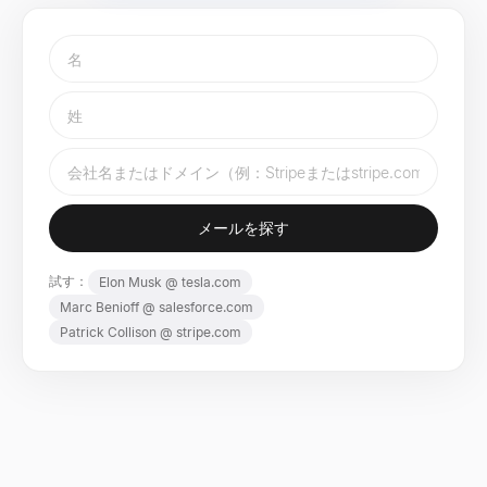
メールを探す
試す：
Elon
Musk
@
tesla.com
Marc
Benioff
@
salesforce.com
Patrick
Collison
@
stripe.com