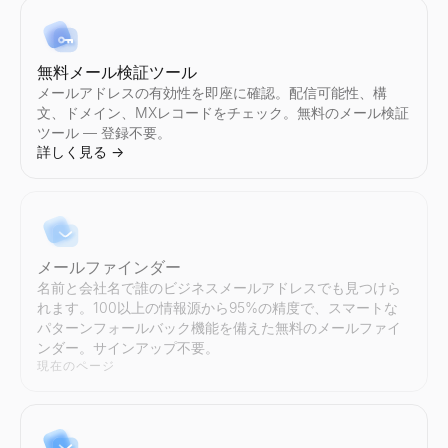
Instagram 料金計算ツール
TikTok クリエイター検索
YouTube クリエイター検索
Twitter/X 監査
LinkedIn サマリージェネレーター
無料メール検証ツール
Instagramインフルエンサーのスポンサー投稿あたりの料
国やニッチ別にTikTokインフルエンサーを発見。業界、場所、エ
国やニッチ別にYouTubeインフルエンサーを発見。業界、場所、
任意のTwitter/Xアカウントを即座に監査。エンゲージメン
無料の AI LinkedIn サマリージェネレーター。役割とス
メールアドレスの有効性を即座に確認。配信可能性、構
詳しく見る
詳しく見る
詳しく見る
詳しく見る
詳しく見る
→
→
→
→
→
文、ドメイン、MXレコードをチェック。無料のメール検証
ツール — 登録不要。
詳しく見る
→
Instagram クリエイター検索
TikTok インフルエンサー比較
YouTube インフルエンサー比較
Twitter/X クリエイター検索
国やニッチ別にInstagramインフルエンサーを発見。業界、場所
任意の2人のTikTokインフルエンサーを並べて比較 — エン
任意の2人のYouTubeインフルエンサーを並べて比較 — エ
国やニッチ別にTwitter/Xインフルエンサーを発見。業界、場所
詳しく見る
詳しく見る
詳しく見る
詳しく見る
→
→
→
→
メールファインダー
名前と会社名で誰のビジネスメールアドレスでも見つけら
れます。100以上の情報源から95%の精度で、スマートな
パターンフォールバック機能を備えた無料のメールファイ
Instagram インフルエンサー比較
Twitter/X インフルエンサー比較
ンダー。サインアップ不要。
任意の2人のInstagramインフルエンサーを並べて比較 —
任意の2人のTwitter/Xインフルエンサーを並べて比較 — 
現在のページ
詳しく見る
詳しく見る
→
→