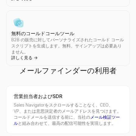
無料のコールドコールツール
B2B の販売に対してパーソナライズされたコールド コール
スクリプトを生成します。無料、サインアップは必要あり
ません。
詳しく見る
→
メールファインダーの利用者
企業プロフィール検索
現在採用中の企業
Discord プロフィールビューア
企業プロフィールを即座に検索。会社名から業界、従業員数、所在
現在採用中の企業をチェック — スタートアップ、リモートチ
公開ユーザー ID から Discord のアバター、バナー、ユー
営業担当者およびSDR
詳しく見る
詳しく見る
詳しく見る
→
→
→
Sales Navigatorをスクロールすることなく、CEO、
VP、または意思決定者のメールアドレスを見つけます。
コールドメールを送信する前に、当社の
メール検証ツー
ル
と組み合わせて、最高の配信可能性を実現します。
企業所在地検索
無料履歴書スコアラー
Facebook プロフィールビューア