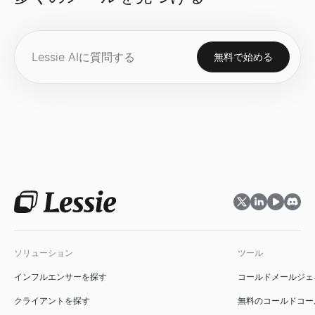
LinkedIn InMailテンプレート
無料で始める
採用、営業、ネットワーキング向けの7つの実績あるLinkedIn I
詳しく見る
→
ブーリアン検索文字列ジェネレーター
採用担当者向けの無料ブーリアン検索文字列ジェネレーター — Linke
詳しく見る
→
採用メールテンプレート
ソリューション
ツール
無料の採用担当者向けアウトリーチメールテンプレートとジェネレ
インフルエンサーを探す
コールドメールジェ
詳しく見る
→
クライアントを探す
無料のコールドコー