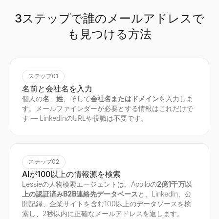
3ステップで誰のメールアドレスで
も見つける方法
ステップ01
名前と会社名を入力
個人の
名
、
姓
、そして
会社名またはドメイン
を入力しま
す。メールファインダーが必要とする情報はこれだけで
す — LinkedInのURLや役職は不要です。
ステップ02
AIが100以上の情報源を検索
Lessieの人物検索エージェントは、Apolloの
2億1千万以
上の認証済みB2B連絡先データベース
と、LinkedIn、公
開記録、企業サイトを含む100以上のデータソースを検
索し、2秒以内に正確なメールアドレスを返します。