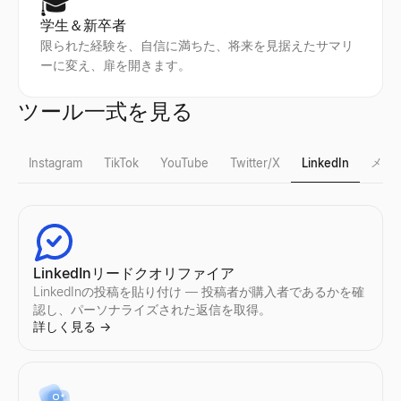
🎓
学生＆新卒者
限られた経験を、自信に満ちた、将来を見据えたサマリ
ーに変え、扉を開きます。
ツール一式を見る
メー
Instagram
TikTok
YouTube
Twitter/X
LinkedIn
Instagram フェイクフォロワーチェック
TikTok フェイクフォロワーチェック
YouTube フォロワー数チェック
X プロフィールビューア
LinkedInリードクオリファイア
Instagramの偽フォロワーを即座に検出。無料ツールでエン
TikTok の偽フォロワーを即座に検出。無料ツールでエンゲ
任意のYouTubeチャンネルのリアルタイム登録者数とチャン
公開されている X（Twitter）プロフィールを匿名で表示 
LinkedInの投稿を貼り付け — 投稿者が購入者であるかを確
詳しく見る
詳しく見る
詳しく見る
詳しく見る
→
→
→
→
認し、パーソナライズされた返信を取得。
詳しく見る
→
Instagram フォロワー数チェック
TikTok フォロワー数チェック
YouTube フェイクフォロワーチェック
Twitterプロフィール検索