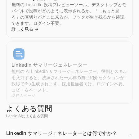
Instagramインフルエンサーのスポンサー投稿あたりの料
国やニッチ別にTikTokインフルエンサーを発見。業界、場所、エ
国やニッチ別にYouTubeインフルエンサーを発見。業界、場所、
任意のTwitter/Xアカウントを即座に監査。エンゲージメン
無料の LinkedIn 投稿プレビューツール。デスクトップとモ
詳しく見る
詳しく見る
詳しく見る
詳しく見る
→
→
→
→
バイルで投稿がどのように表示されるか、「…もっと見
る」の区切りがどこに来るか、フックが生き残るかを確認
できます。ログイン不要。
詳しく見る
→
Instagram クリエイター検索
TikTok インフルエンサー比較
YouTube インフルエンサー比較
Twitter/X クリエイター検索
国やニッチ別にInstagramインフルエンサーを発見。業界、場所
任意の2人のTikTokインフルエンサーを並べて比較 — エン
任意の2人のYouTubeインフルエンサーを並べて比較 — エ
国やニッチ別にTwitter/Xインフルエンサーを発見。業界、場所
詳しく見る
詳しく見る
詳しく見る
詳しく見る
→
→
→
→
LinkedIn サマリージェネレーター
無料の AI LinkedIn サマリージェネレーター。役割とスキル
を入力すると、洗練された一人称の自己紹介セクションが
Instagram インフルエンサー比較
Twitter/X インフルエンサー比較
数秒で3つ生成されます。採用担当者向け、ログイン不要、
任意の2人のInstagramインフルエンサーを並べて比較 —
任意の2人のTwitter/Xインフルエンサーを並べて比較 — 
コピー＆ペースト。
詳しく見る
詳しく見る
→
→
現在のページ
よくある質問
Lessie AIによくある質問
一括メール検証ツール
企業プロフィール検索
現在採用中の企業
Discord プロフィールビューア
LinkedIn サマリージェネレーターとは何ですか？
一括メールリストを無料で検証 — 無効なメール、使い捨てメ
企業プロフィールを即座に検索。会社名から業界、従業員数、所在
現在採用中の企業をチェック — スタートアップ、リモートチ
公開ユーザー ID から Discord のアバター、バナー、ユー