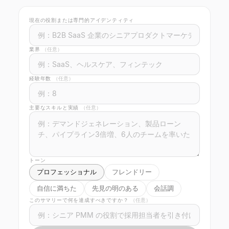
現在の役割または専門的アイデンティティ
業界
（任意）
経験年数
（任意）
主要なスキルと実績
（任意）
トーン
プロフェッショナル
フレンドリー
自信に満ちた
先見の明のある
会話調
このサマリーで何を達成すべきですか？
（任意）