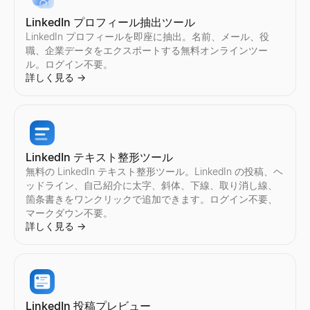
任意のInstagramアカウントのリアルタイムフォロワー数と
任意のTikTokアカウントのリアルタイムフォロワー数とプロ
YouTubeの偽登録者を即座に検出。無料ツールでエンゲージ
Twitter/Xプロフィールを画像やアバターの説明で検索。写真やプ
LinkedIn プロフィール抽出ツール
詳しく見る
詳しく見る
詳しく見る
詳しく見る
→
→
→
→
LinkedIn プロフィールを即座に抽出。名前、メール、役
職、企業データをエクスポートする無料オンラインツー
ル。ログイン不要。
詳しく見る
→
Instagram エンゲージメント計算ツール
TikTokエンゲージメント計算ツール
YouTube エンゲージメント計算ツール
Twitter/X フォロワー数チェック
任意のInstagramアカウントのエンゲージメント率を即座に
任意のTikTokアカウントのエンゲージメント率を即座に計算
任意のYouTubeチャンネルのエンゲージメント率を即座に計
任意のTwitter/Xアカウントのリアルタイムフォロワー数と
詳しく見る
詳しく見る
詳しく見る
詳しく見る
→
→
→
→
LinkedIn テキスト整形ツール
無料の LinkedIn テキスト整形ツール。LinkedIn の投稿、ヘ
ッドライン、自己紹介に太字、斜体、下線、取り消し線、
Instagram 監査
TikTok 監査
YouTube 監査
Twitter/X エンゲージメント計算ツール
箇条書きをワンクリックで追加できます。ログイン不要、
任意のInstagramアカウントを即座に監査。エンゲージメン
任意のTikTokアカウントを即座に監査。エンゲージメント率
任意のYouTubeチャンネルを即座に監査。エンゲージメント
任意のTwitter/Xアカウントのエンゲージメント率を即座に
マークダウン不要。
詳しく見る
詳しく見る
詳しく見る
詳しく見る
→
→
→
→
詳しく見る
→
Instagram 料金計算ツール
TikTok クリエイター検索
YouTube クリエイター検索
Twitter/X 監査
LinkedIn 投稿プレビュー