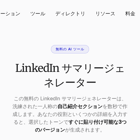
ューション
ツール
ディレクトリ
リソース
料金
無料の AI ツール
LinkedIn サマリージェ
ネレーター
この無料の LinkedIn サマリージェネレーターは、
洗練された一人称の
自己紹介セクション
を数秒で作
成します。あなたの役割といくつかの詳細を入力す
ると、選択したトーンで
すぐに貼り付け可能な3つ
のバージョン
が生成されます。