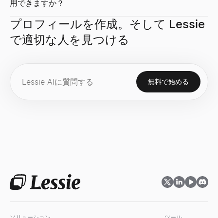
用できますか？
プロフィールを作成。そして Lessie
で適切な人を見つける
メールファインダー
求人シグナルデコーダー
職務記述書ジェネレーター
成長率計算ツール
名前と会社名で誰のビジネスメールアドレスでも見つけられます。
求人情報を貼り付け — 拡大、技術スタック、課題、アプローチ
職務名といくつかの詳細から、概要、責任、要件、福利厚生を含
無料の成長率計算ツール。初期値と最終値から単純成長率とCAG
詳しく見る
詳しく見る
詳しく見る
詳しく見る
→
→
→
→
無料で始める
メールパーミュテーター
ICPシグナルプレイブックジェネレーター
オファーレタージェネレーター
テックスタックチェッカー
名前とドメインから考えられるメールアドレスのパターンをすべて
ICPを記述すると、監視すべき購買シグナル、監視場所、および
候補者、役割、給与、開始日から、プロフェッショナルで送信準
任意のウェブサイトが使用する技術を検出——CMS、フレームワーク、
詳しく見る
詳しく見る
詳しく見る
詳しく見る
→
→
→
→
AIメールアプローチエンジン
購買シグナルチェッカー
職務名ジェネレーター
市場規模計算ツール
Lessie AI メールキャンペーンを強化します。高性能なメ
ドメインを入力 — ライブの購買シグナルスコア、その背後にあ
職務内容、役職、部署から、標準的で市場に認められた職務名の
ボトムアップとトップダウンの手法でTAM、SAM、SOMを計
詳しく見る
詳しく見る
詳しく見る
詳しく見る
→
→
→
→
ソリューション
ツール