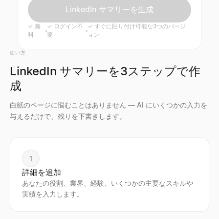
LinkedIn サマリーを生成
✓
無
✓
ログイン不
✓
すぐに貼り付け可能な3つのバージ
料
要
ョン
使い方
LinkedIn サマリーを3ステップで作
成
白紙のページに悩むことはありません — AI にいくつかの入力を
与えるだけで、残りを下書きします。
1
詳細を追加
あなたの役割、業界、経験、いくつかの主要なスキルや
実績を入力します。