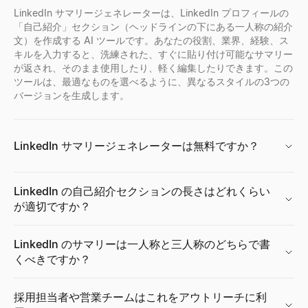
詳しく見る
詳しく見る
詳しく見る
詳しく見る
→
→
→
→
LinkedIn サマリージェネレーターは、LinkedIn プロフィールの
「自己紹介」セクション（ヘッドラインの下にある一人称の紹介
文）を作成する AI ツールです。あなたの役割、業界、経験、ス
キルを入力すると、洗練された、すぐに貼り付け可能なサマリー
が返され、そのまま使用したり、軽く編集したりできます。この
メールアドレス逆引き検索
企業所在地検索
無料履歴書スコアラー
Facebook プロフィールビューア
ツールは、最適なものを選べるように、異なるスタイルの3つの
メールアドレスから持ち主を即時特定。名前・役職・会社情報を
企業の所在地を即座に検索。本社、支社の住所を含む企業の所在
無料のATSチェッカーで履歴書を即座にスコアリング。キーワー
Facebookの名前、ユーザー名、またはプロフィールURL
バージョンを生成します。
詳しく見る
詳しく見る
詳しく見る
詳しく見る
→
→
→
→
LinkedIn サマリージェネレーターは無料ですか？
コールドメールジェネレーター
購買シグナルレーダー
履歴書ビルダー
無料 AI ヘッドショット生成
AIでパーソナライズされたB2Bコールドメールを生成——件名と
購買モードにある最近資金調達したB2B企業を追跡 — 資金調達
無料のAI搭載CVビルダー。スマートな提案、プロフェッショナル
無料のAIヘッドショットジェネレーターでプロフェッショナルな
LinkedIn の自己紹介セクションの長さはどれくらい
詳しく見る
詳しく見る
詳しく見る
詳しく見る
→
→
→
→
が適切ですか？
LinkedIn のサマリーは一人称と三人称のどちらで書
くべきですか？
無料メール検証ツール
購買シグナルデコーダー
職務経歴書要約ジェネレーター
CPM 計算ツール
メールアドレスの有効性を即座に確認。配信可能性、構文、ドメイ
あらゆるシグナルを貼り付け、意図、連絡先、オープニングライ
数秒でプロフェッショナルな職務経歴書要約を作成します。職務経
CPM（インプレッション単価）を即座に計算。広告費用、インプ
詳しく見る
詳しく見る
詳しく見る
詳しく見る
→
→
→
→
採用担当者や営業チームはこれをアウトリーチに利