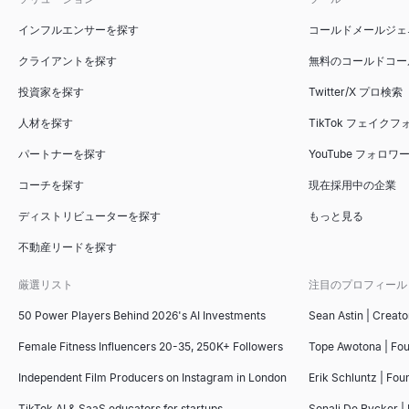
インフルエンサーを探す
コールドメールジェ
メールアドレスリスト
採用シグナルスキャナー
面接質問ジェネレーター
ICP適合度スコアラー
クライアントを探す
無料のコールドコー
企業のメールアドレス一覧を検索。会社ドメインから従業員のメー
会社名を入力 — 募集中の職種、成長中のチーム、アプローチ方
あらゆる役割と面接タイプに合わせた面接質問を数秒で生成し、
理想の顧客プロファイルに基づいてB2Bアカウントを採点。即時
投資家を探す
Twitter/X プロ検索
詳しく見る
詳しく見る
詳しく見る
詳しく見る
→
→
→
→
人材を探す
TikTok フェイク
パートナーを探す
YouTube フォロ
コーチを探す
現在採用中の企業
メールアウトリーチ
近くの中小企業
推薦状ジェネレーター
セールスデッキアウトラインジェネレーター
効果的なメールアウトリーチキャンペーンを作成。テンプレート、
近くの中小企業を検索 — 営業中、採用中、売却中、女性経営、
マネージャー、同僚、インターン向けの従業員向け推薦状サンプル
無料AIツールでセールスデッキのアウトラインを即座に生成。B
ディストリビューターを探す
もっと見る
詳しく見る
詳しく見る
詳しく見る
詳しく見る
→
→
→
→
不動産リードを探す
厳選リスト
注目のプロフィール
50 Power Players Behind 2026's AI Investments
Sean Astin | Creato
メール件名テストツール
企業インテリジェンススナップショット
AI履歴書スクリーナー
競合比較ツール
メールの件名を無料でテスト。長さ、パワーワード、スパムトリ
B2B企業インテリジェンススナップショットを即座に生成 — 
履歴書をアップロードし、職務内容を貼り付けると、0～100点
無料のAI搭載競合比較ツール。競合他社のSEO、価格設定、ソーシ
Female Fitness Influencers 20-35, 250K+ Followers
Tope Awotona | Fo
詳しく見る
詳しく見る
詳しく見る
詳しく見る
→
→
→
→
Independent Film Producers on Instagram in London
Erik Schluntz | Fou
TikTok AI & SaaS educators for startups
Sonali De Rycker | 