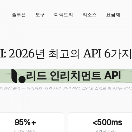
솔루션
도구
디렉토리
리소스
요금제
: 2026년 최고의 API 6가
리드 인리치먼트 API
자 중심 분석 — 아키텍처, 지연 시간, 가격 책정, 그리고 실제로 확장되는 방식
95%+
<500ms
이메일 정확도
API 지연 시간