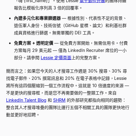
「嗨
{
first_name
}
」。使用 Lessie
電子郵件外展
的團隊持續
報告比模板化序列高 3 倍的回覆率。
內建多元化和專業篩選器
— 根據性別、代表性不足的背景、
退伍軍人身份、技術信號（GitHub 星標、論文）和利基社群
成員資格進行篩選。無需單獨的 DEI 工具。
免費方案 + 透明定價
— 從免費方案開始，無需信用卡。付費
方案每月 29 美元起 — 僅為 LinkedIn Recruiter 席位的一小
部分。請參閱
Lessie 定價頁面
上的完整方案。
簡而言之：如果您今天的人才搜尋工作週是 30% 搜尋、30% 尋
找電子郵件、20% 撰寫訊息和 20% 在電子表格中記錄，Lessie
將所有這四個壓縮到一個工作流程中。這就是 10 倍速度的來源 —
不是更快的搜尋框，而是您不再需要做的一整類工作。來自
LinkedIn Talent Blog
和
SHRM
的外部研究都指向相同的趨勢：
整合其人才搜尋堆疊的團隊比運行五個不相關工具的團隊更快地行
動並更好地招聘。