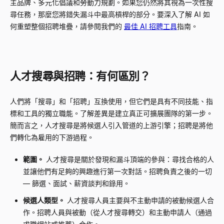
主品牌、多元化倡議和勞動力規劃。如果您仍然將其視為一次性搜
尋任務，那麼您將錯失漏斗中最高槓桿的部分。要深入了解 AI 如
何重塑整個招聘堆疊，請參閱我們的
最佳 AI 招聘工具
指南。
人才搜尋與招聘：有何區別？
人們將「搜尋」和「招聘」互換使用，但它們是具有不同技能、指
標和工具的獨立職能。了解差異是建立真正可擴展團隊的第一步。
簡而言之，人才搜尋是將候選人引入管道的上游引擎；招聘是將他
們轉化為雇用的下游過程。
範圍。
人才搜尋是關於發現和漏斗頂端的參與：尋找合格的人
並讓他們有足夠的興趣進行第一次對話。招聘負責之後的一切
— 篩選、面試、薪資談判和錄用。
候選人類型。
人才搜尋人員主要與不主動申請的被動候選人合
作。招聘人員與被動（從人才搜尋轉交）和主動申請人（通過