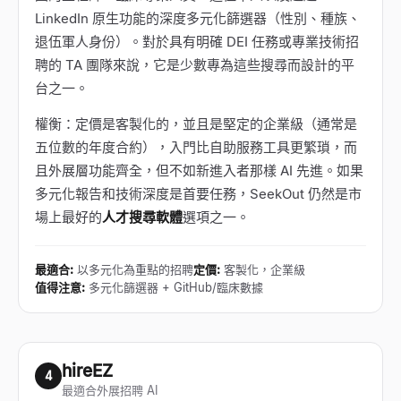
LinkedIn 原生功能的深度多元化篩選器（性別、種族、
退伍軍人身份）。對於具有明確 DEI 任務或專業技術招
聘的 TA 團隊來說，它是少數專為這些搜尋而設計的平
台之一。
權衡：定價是客製化的，並且是堅定的企業級（通常是
五位數的年度合約），入門比自助服務工具更繁瑣，而
且外展層功能齊全，但不如新進入者那樣 AI 先進。如果
多元化報告和技術深度是首要任務，SeekOut 仍然是市
場上最好的
人才搜尋軟體
選項之一。
最適合
:
以多元化為重點的招聘
定價
:
客製化，企業級
值得注意
:
多元化篩選器 + GitHub/臨床數據
hireEZ
4
最適合外展招聘 AI