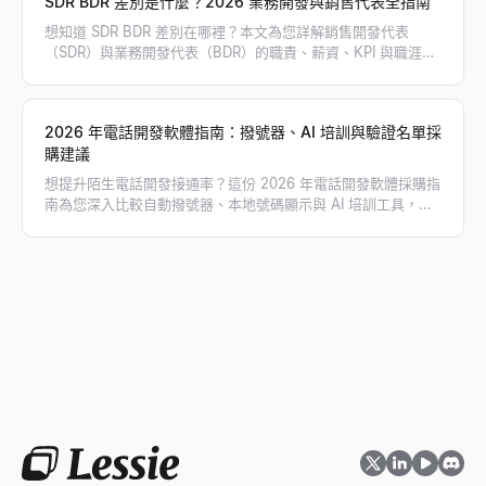
SDR BDR 差別是什麼？2026 業務開發與銷售代表全指南
想知道 SDR BDR 差別在哪裡？本文為您詳解銷售開發代表
（SDR）與業務開發代表（BDR）的職責、薪資、KPI 與職涯路
徑，幫助您規劃最適合的業務團隊架構。
2026 年電話開發軟體指南：撥號器、AI 培訓與驗證名單採
購建議
想提升陌生電話開發接通率？這份 2026 年電話開發軟體採購指
南為您深入比較自動撥號器、本地號碼顯示與 AI 培訓工具，並
教您如何搭配 Lessie 獲取驗證過的直撥電話名單，徹底告別撥
打空號，大幅翻倍您的業務對話量！