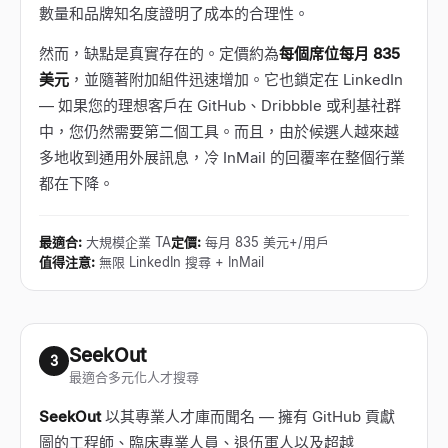
數量和品牌知名度證明了成本的合理性。
然而，缺點是真實存在的。定價約為
每個席位每月 835
美元
，並隨著附加組件迅速增加。它也鎖定在 LinkedIn
— 如果您的理想客戶在 GitHub、Dribbble 或利基社群
中，您仍然需要第二個工具。而且，由於候選人越來越
多地收到通用外展訊息，冷 InMail 的回覆率在整個行業
都在下降。
最適合
:
大規模企業 TA
定價
:
每月 835 美元+/用戶
值得注意
:
無限 LinkedIn 搜尋 + InMail
SeekOut
3
最適合多元化人才搜尋
SeekOut
以其專業人才庫而聞名 — 擁有 GitHub 貢獻
圖的工程師、臨床專業人員、退伍軍人以及超越