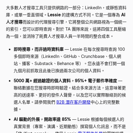
大多數人才搜尋工具只提供網路的一部分：LinkedIn，或靜態資料
庫，或單一垂直領域。
Lessie
的建構方式不同。它是一個專為
AI
人才搜尋
而設計的代理搜尋引擎，它將整個公共網路視為一個統一
的索引，您可以即時查詢。對於 TA 團隊來說，這將四個工具壓縮
為一個，並消除了耗費人才搜尋人員一半時間的整合成本。
即時搜尋，而非過時資料庫
— Lessie 在每次搜尋時查詢 100
多個即時來源（LinkedIn、GitHub、Crunchbase、個人網
站、播客、Substack、Behance 等）。您永遠不會打開一個
九個月前抓取且此後已換過兩次公司的個人資料。
5000 萬+ 經過驗證的個人資料，95%+ 電子郵件準確度
—
聯絡數據在您搜尋時即時驗證。結合多來源方法，這意味著更
高的送達率、更好的發件人聲譽，以及您可以實際聯絡到的候
選人名單。請參閱我們
B2B 潛在客戶開發
中心上的完整數
據。
AI 驅動的外展，開啟率達 85%
— Lessie 根據每個候選人的
真實背景（專案、演講、近期動態）撰寫個人化訊息，而不是