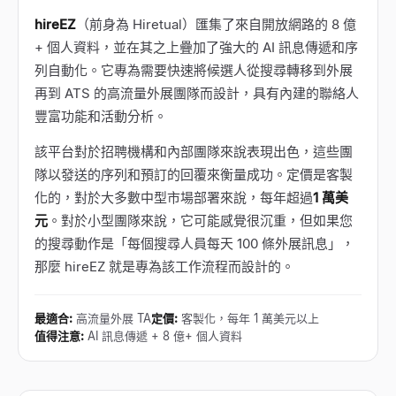
hireEZ
（前身為 Hiretual）匯集了來自開放網路的 8 億
+ 個人資料，並在其之上疊加了強大的 AI 訊息傳遞和序
列自動化。它專為需要快速將候選人從搜尋轉移到外展
再到 ATS 的高流量外展團隊而設計，具有內建的聯絡人
豐富功能和活動分析。
該平台對於招聘機構和內部團隊來說表現出色，這些團
隊以發送的序列和預訂的回覆來衡量成功。定價是客製
化的，對於大多數中型市場部署來說，每年超過
1 萬美
元
。對於小型團隊來說，它可能感覺很沉重，但如果您
的搜尋動作是「每個搜尋人員每天 100 條外展訊息」，
那麼 hireEZ 就是專為該工作流程而設計的。
最適合
:
高流量外展 TA
定價
:
客製化，每年 1 萬美元以上
值得注意
:
AI 訊息傳遞 + 8 億+ 個人資料