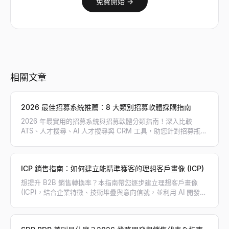
免費開始 →
相關文章
2026 最佳招募系統推薦：8 大類別招募軟體採購指南
2026 年最實用的招募系統與招募軟體分類指南！深入比較
ATS、人才搜尋、AI 人才搜尋與 CRM 工具，助您針對招募瓶頸
精準採購，打造高效招募工具鏈。
ICP 銷售指南：如何建立能精準獲客的理想客戶畫像 (ICP)
想提升 B2B 銷售轉換率？本指南帶您逐步建立理想客戶畫像
(ICP)，結合企業特徵、技術堆疊與意向信號，並利用 AI 開發工
具精準篩選高意向目標客戶。