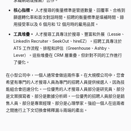
求職網站或推薦）合作。
核心指標。
人才搜尋的衡量標準是管道數量、回覆率、合格到
篩選轉化率和首次對話時間。招聘的衡量標準是填補時間、錄
用接受率以及 6 個月和 12 個月時的雇用品質。
工具堆疊。
人才搜尋工具專注於搜尋、豐富和外展（Lessie、
LinkedIn Recruiter、SeekOut、hireEZ）。招聘工具專注於
ATS 工作流程、排程和評估（Greenhouse、Ashby、
Lever）。這些堆疊在 CRM 層重疊，但針對不同的工作進行
了優化。
在小型公司中，一個人通常會做這兩件事。在大規模公司中，您會
希望有專門的人才搜尋人員為專門的招聘人員提供候選人，因為技
能組合會迅速分化。一位優秀的人才搜尋人員部分是研究員、部分
是文案撰寫者、部分是數據分析師。一位優秀的招聘人員部分是銷
售人員、部分是專案經理、部分是心理學家。強迫一個人在這兩者
之間進行上下文切換會稀釋漏斗兩端的產出。