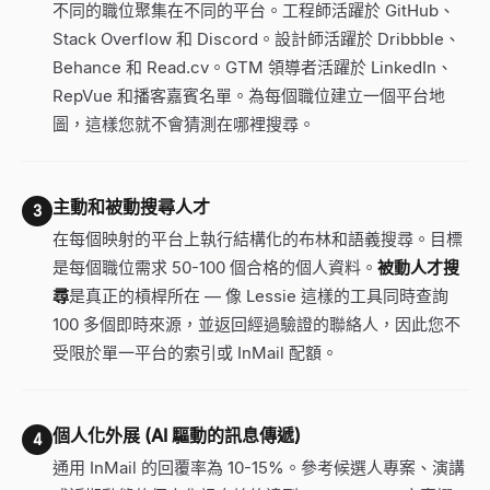
不同的職位聚集在不同的平台。工程師活躍於 GitHub、
Stack Overflow 和 Discord。設計師活躍於 Dribbble、
Behance 和 Read.cv。GTM 領導者活躍於 LinkedIn、
RepVue 和播客嘉賓名單。為每個職位建立一個平台地
圖，這樣您就不會猜測在哪裡搜尋。
主動和被動搜尋人才
3
在每個映射的平台上執行結構化的布林和語義搜尋。目標
是每個職位需求 50-100 個合格的個人資料。
被動人才搜
尋
是真正的槓桿所在 — 像 Lessie 這樣的工具同時查詢
100 多個即時來源，並返回經過驗證的聯絡人，因此您不
受限於單一平台的索引或 InMail 配額。
個人化外展 (AI 驅動的訊息傳遞)
4
通用 InMail 的回覆率為 10-15%。參考候選人專案、演講