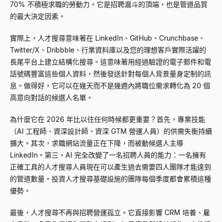
70% 不積極求職的勞動力。它是招聘漏斗的頂端，也是管道品質
的最大決定因素。
實際上，人才搜尋意味著在 LinkedIn、GitHub、Crunchbase、
Twitter/X、Dribbble、行業資料庫以及您的理想客戶實際活躍的
長尾平台上建立結構化搜尋。這意味著用經過驗證的電子郵件和電
話號碼豐富這些個人資料，然後發送針對每個人背景量身定制的訊
息。做得好，它可以在幾天而不是幾週內將職位需求轉化為 20 個
高意向對話的候選人名單。
為什麼它在 2026 年比以往任何時候都更重要？首先，專業技能
（AI 工程師、資深設計師、資深 GTM 營運人員）的供需失衡持續
擴大。其次，求職網站流量正在下降，而被動候選人主導
LinkedIn。第三，AI 完全改變了一名招聘人員的能力：一名擁有
正確工具的人才搜尋人員現在可以產生過去需要四人團隊才能達到
的管道數量。投資人才搜尋基礎設施的團隊每個季度都會累積這種
優勢。
最後，人才搜尋不再與招聘營運孤立。它直接影響 CRM 培養、雇