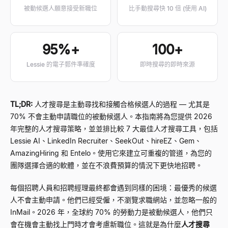
被動候選人願意接受新職位
比手動搜尋快 10 倍 (使用 AI)
95%+
100+
Lessie 的電子郵件準確度
即時搜尋的即時來源
TL;DR:
人才搜尋是主動尋找和接觸合格候選人的過程 — 尤其是
70% 不會主動申請職位的被動候選人。本指南將為您提供 2026
年完整的人才搜尋策略，並並排比較 7 大最佳人才搜尋工具，包括
Lessie AI、LinkedIn Recruiter、SeekOut、hireEZ、Gem、
AmazingHiring 和 Entelo。使用它來建立可重複的管道，為您的
團隊選擇合適的軟體，並在不浪費預算的情況下更快地招聘。
每個招聘人員和招聘經理最終都會遇到同樣的困境：最優秀的候選
人不會主動申請。他們已經受僱，不瀏覽求職網站，並忽略一般的
InMail。2026 年，全球約 70% 的勞動力是被動候選人，他們只
會在機會主動找上門時才會考慮新職位。這就是為什麼
人才搜尋