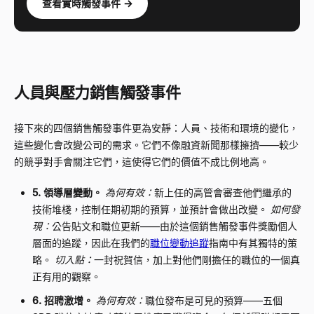
查看實時觸發事件 →
人員與壓力銷售觸發事件
接下來的四個銷售觸發事件更為安靜：人員、技術和環境的變化，
這些變化會改變公司的需求。它們不像融資新聞那樣擁擠——較少
的競爭對手會關注它們，這使得它們的價值不成比例地高。
5. 領導層變動。
為何有效：
新上任的高管會審查他們繼承的
技術堆棧，控制任期初期的預算，並預計會做出改變。
如何發
現：
公告貼文和職位更新——由於這個銷售觸發事件獎勵個人
層面的追蹤，因此在我們的
職位變動追蹤
指南中有其獨特的策
略。
切入點：
一封祝賀信，加上對他們剛擔任的職位的一個真
正有用的觀察。
6. 招聘激增。
為何有效：
職位發布是可見的預算——五個