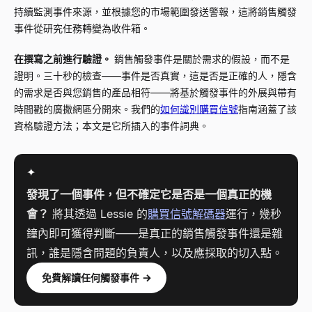
持續監測事件來源，並根據您的市場範圍發送警報，這將銷售觸發
事件從研究任務轉變為收件箱。
在撰寫之前進行驗證。
銷售觸發事件是關於需求的假設，而不是
證明。三十秒的檢查——事件是否真實，這是否是正確的人，隱含
的需求是否與您銷售的產品相符——將基於觸發事件的外展與帶有
時間戳的廣撒網區分開來。我們的
如何識別購買信號
指南涵蓋了該
資格驗證方法；本文是它所插入的事件詞典。
✦
發現了一個事件，但不確定它是否是一個真正的機
會？
將其透過 Lessie 的
購買信號解碼器
運行，幾秒
鐘內即可獲得判斷——是真正的銷售觸發事件還是雜
訊，誰是隱含問題的負責人，以及應採取的切入點。
免費解讀任何觸發事件 →