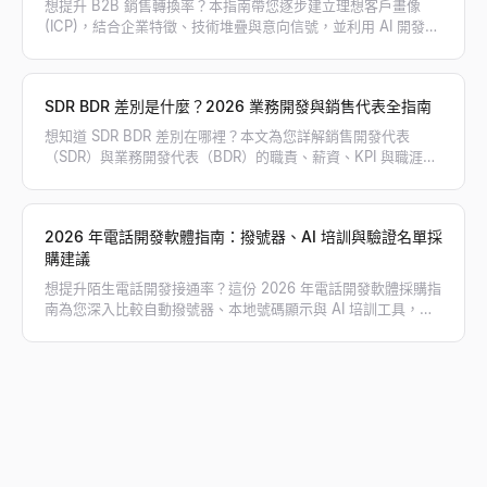
想提升 B2B 銷售轉換率？本指南帶您逐步建立理想客戶畫像
(ICP)，結合企業特徵、技術堆疊與意向信號，並利用 AI 開發工
具精準篩選高意向目標客戶。
SDR BDR 差別是什麼？2026 業務開發與銷售代表全指南
想知道 SDR BDR 差別在哪裡？本文為您詳解銷售開發代表
（SDR）與業務開發代表（BDR）的職責、薪資、KPI 與職涯路
徑，幫助您規劃最適合的業務團隊架構。
2026 年電話開發軟體指南：撥號器、AI 培訓與驗證名單採
購建議
想提升陌生電話開發接通率？這份 2026 年電話開發軟體採購指
南為您深入比較自動撥號器、本地號碼顯示與 AI 培訓工具，並
教您如何搭配 Lessie 獲取驗證過的直撥電話名單，徹底告別撥
打空號，大幅翻倍您的業務對話量！