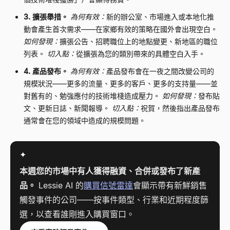
3. 擴張舉措。
為何有效：
新的辦公室、市場進入或本地化推
動會產生首次需求——在家鄉有效的策略在國外會出現空白。
如何發現：
擴張公告、招聘職位上的地點變更、新地區的職位
列表。
切入點：
從擴張為您的類別帶來的具體空白入手。
4. 產品發布。
為何有效：
產品發布會在一夜之間改變公司的
規模狀況——更多的流量、更多的客戶、更多的支持量——並
對舊有的、勉強應付的技術堆棧造成壓力。
如何發現：
發布貼
文、更新日誌、新聞報導。
切入點：
祝賀，然後指出產品發布
通常會在您的領域中造成的規模問題。
✦
本週您的市場中有人獲得融資、合併或發布了新產
品。
Lessie AI 的
購買信號雷達
會顯示帶有新鮮銷售
觸發事件的公司——按事件類型、行業和近期程度篩
選，以查看誰剛進入購買窗口。