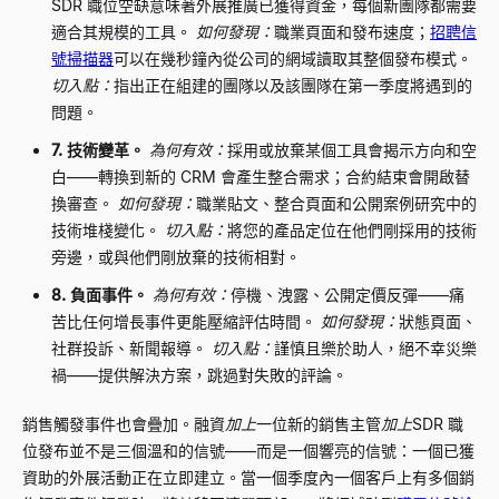
SDR 職位空缺意味著外展推廣已獲得資金，每個新團隊都需要
適合其規模的工具。
如何發現：
職業頁面和發布速度；
招聘信
號掃描器
可以在幾秒鐘內從公司的網域讀取其整個發布模式。
切入點：
指出正在組建的團隊以及該團隊在第一季度將遇到的
問題。
7. 技術變革。
為何有效：
採用或放棄某個工具會揭示方向和空
白——轉換到新的 CRM 會產生整合需求；合約結束會開啟替
換審查。
如何發現：
職業貼文、整合頁面和公開案例研究中的
技術堆棧變化。
切入點：
將您的產品定位在他們剛採用的技術
旁邊，或與他們剛放棄的技術相對。
8. 負面事件。
為何有效：
停機、洩露、公開定價反彈——痛
苦比任何增長事件更能壓縮評估時間。
如何發現：
狀態頁面、
社群投訴、新聞報導。
切入點：
謹慎且樂於助人，絕不幸災樂
禍——提供解決方案，跳過對失敗的評論。
銷售觸發事件也會疊加。融資
加上
一位新的銷售主管
加上
SDR 職
位發布並不是三個溫和的信號——而是一個響亮的信號：一個已獲
資助的外展活動正在立即建立。當一個季度內一個客戶上有多個銷