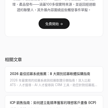
增、產品發布——涵蓋100多個實時來源，並返回經過驗
證的聯繫人，其外展內容圍繞這些觸發事件草擬。
免費開始 →
相關文章
2026 最佳招募系統推薦：8 大類別招募軟體採購指南
2026 年最實用的招募系統與招募軟體分類指南！深入比較
ATS、人才搜尋、AI 人才搜尋與 CRM 工具，助您針對招募瓶頸
精準採購，打造高效招募工具鏈。
ICP 銷售指南：如何建立能精準獲客的理想客戶畫像 (ICP)