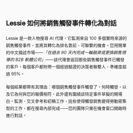
Lessie 如何將銷售觸發事件轉化為對話
Lessie 是一款人物搜尋 AI 代理，它監測來自 100 多個實時來源的
銷售觸發事件，並將其轉化為排名靠前、可聯繫的機會。您用簡單
的中文描述市場——
「在過去 90 天內完成一輪融資或更換銷售領
導的 B2B 軟體公司」
——該代理會返回那些銷售觸發事件已觸發
的客戶，每個客戶都附帶一個經過驗證的決策者聯繫人，準確度超
過 95%。
每個結果都帶有其理由：哪個銷售觸發事件觸發了，何時觸發，以
及它為何與您的報價相符，此外還有圍繞該特定事件草擬的開場
白。監測、交叉參考和初稿工作，這些使得觸發銷售變得勞動密集
型的工作，都在搜尋內部完成——您的團隊只需在機會窗口開啟時
進行對話。