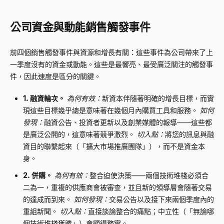
公司資金與動能銷售觸發事件
前四個銷售觸發事件與資源和增長有關：這些事件為公司帶來了上
一季度沒有的資金或動能。這些是最響亮、最受廣泛關注的觸發事
件，因此速度是區分的關鍵。
1. 融資輪次。
為何有效：
新資本伴隨著明確的增長目標，而實
現這些目標幾乎總是意味著在幾個月內購買工具和服務。
如何
發現：
融資公告、投資者更新以及創業媒體的報導——這些都
是廣泛公開的，這意味著競爭激烈。
切入點：
將您的訊息與融
資目的聯繫起來（「擴大市場推廣團隊」），而不是資金本
身。
2. 併購。
為何有效：
整合迫使決策——兩個技術堆棧必須合
二為一，重複的供應商會被審查，並且新的領導層會隨著交易
的達成而到來。
如何發現：
交易公告以及接下來兩個季度內的
重組新聞。
切入點：
直接談論整合的痛點；中立性（「無論哪
個技術堆棧獲勝」）會顯得務實。