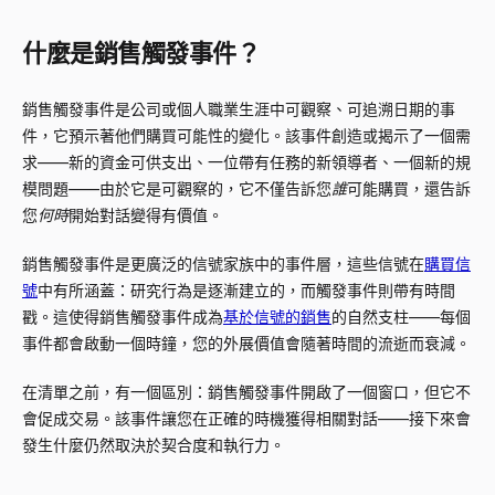
什麼是銷售觸發事件？
銷售觸發事件是公司或個人職業生涯中可觀察、可追溯日期的事
件，它預示著他們購買可能性的變化。該事件創造或揭示了一個需
求——新的資金可供支出、一位帶有任務的新領導者、一個新的規
模問題——由於它是可觀察的，它不僅告訴您
誰
可能購買，還告訴
您
何時
開始對話變得有價值。
銷售觸發事件是更廣泛的信號家族中的事件層，這些信號在
購買信
號
中有所涵蓋：研究行為是逐漸建立的，而觸發事件則帶有時間
戳。這使得銷售觸發事件成為
基於信號的銷售
的自然支柱——每個
事件都會啟動一個時鐘，您的外展價值會隨著時間的流逝而衰減。
在清單之前，有一個區別：銷售觸發事件開啟了一個窗口，但它不
會促成交易。該事件讓您在正確的時機獲得相關對話——接下來會
發生什麼仍然取決於契合度和執行力。