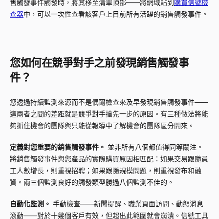
售觸發事件觸發時，將其移至清單頂部——將網域貼到
購買信號檢
查器
中，可以一次性查看該客戶上目前所有活躍的銷售觸發事件。
您如何在競爭對手之前發現銷售觸發事
件？
您透過持續監測來源而不是偶爾檢查來及早發現銷售觸發事件——
這兩者之間的差距就是競爭對手搶先一步的原因。有三種做法將能
夠抓住機會的團隊與只能從報導中了解機會的團隊區分開來。
定義對您重要的銷售觸發事件。
並非所有八個都值得同等關注。
將銷售觸發事件與您產品的實際購買原因相匹配：如果交易跟隨員
工人數增長，則重視招聘；如果跟隨規模問題，則重視發布和融
資。兩三個監測良好的觸發類型勝過八個監測不佳的。
自動化監測。
手動檢查——新聞提醒、職業頁面訪問、動態消息
滾動——對於十幾個客戶有效，但超出此範圍就會崩潰。信號工具