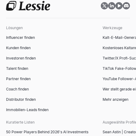
Stellenbezeichnungsgenerator
Marktgrößen-Rechner
Generieren Sie in Sekundenschnelle standardisierte, marktgerec
Berechnen Sie TAM, SAM und SOM mit Bottom-Up- und Top-Down
Entdecken
Entdecken
→
→
Lösungen
Werkzeuge
Influencer finden
Kalt-E-Mail-Gener
Interviewfragen-Generator
ICP-Fit-Scorer
Kunden finden
Kostenloses Kaltan
Generieren Sie in Sekundenschnelle maßgeschneiderte Interviewfr
Bewerten Sie B2B-Konten anhand Ihres idealen Kundenprofils. Ko
Investoren finden
Twitter/X Profi-Su
Entdecken
Entdecken
→
→
Talent finden
TikTok Fake-Follo
Partner finden
YouTube Follower-
Coach finden
Wer stellt gerade e
Empfehlungsschreiben-Generator
Sales-Deck-Gliederungsgenerator
Kopieren Sie 4 kostenlose Muster-Empfehlungsschreiben für Mitar
Erstellen Sie mit unserem kostenlosen KI-Tool sofort überzeug
Distributor finden
Mehr anzeigen
Entdecken
Entdecken
→
→
Immobilien-Leads finden
Kuratierte Listen
Ausgewählte Profil
50 Power Players Behind 2026's AI Investments
Sean Astin | Creato
KI-Lebenslauf-Screener
Wettbewerber-Vergleichstool