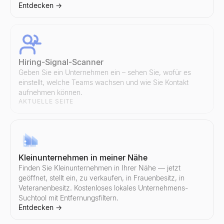
Entdecken
→
E-Mail-Betreffzeilen-Tester
Testen Sie Ihre E-Mail-Betreffzeile kostenlos. Erhalten Sie so
Entdecken
→
Hiring-Signal-Scanner
Geben Sie ein Unternehmen ein – sehen Sie, wofür es
E-Mail-Spam-Prüfer
einstellt, welche Teams wachsen und wie Sie Kontakt
Kostenloser E-Mail-Spam-Prüfer. Bewerten Sie Betreffzeile + Tex
aufnehmen können.
Entdecken
→
AKTUELLE SEITE
Verkaufsskript-Generator
Kleinunternehmen in meiner Nähe
Generieren Sie B2B-Verkaufsskripte in Sekundenschnelle. Cold-
Finden Sie Kleinunternehmen in Ihrer Nähe — jetzt
Entdecken
→
geöffnet, stellt ein, zu verkaufen, in Frauenbesitz, in
Veteranenbesitz. Kostenloses lokales Unternehmens-
Suchtool mit Entfernungsfiltern.
Entdecken
→
KI-Antwortgenerator