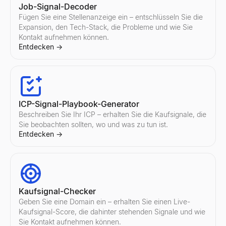
Job-Signal-Decoder
Fügen Sie eine Stellenanzeige ein – entschlüsseln Sie die
Instagram Influencer vergleichen
Twitter/X Influencer vergleichen
KI-E-Mail-Outreach-Engine
Expansion, den Tech-Stack, die Probleme und wie Sie
Vergleichen Sie zwei beliebige Instagram-Influencer nebeneina
Vergleichen Sie zwei beliebige Twitter/X-Influencer nebeneina
Lessie AI Laden Sie Ihre E-Mail-Kampagnen auf. Erstellen, send
Kontakt aufnehmen können.
Entdecken
Entdecken
Entdecken
→
→
→
Entdecken
→
E-Mail-Adressenliste
ICP-Signal-Playbook-Generator
Finden Sie verifizierte E-Mail-Adressen von Mitarbeitern in je
Entdecken
Beschreiben Sie Ihr ICP – erhalten Sie die Kaufsignale, die
→
Sie beobachten sollten, wo und was zu tun ist.
Entdecken
→
E-Mail-Outreach
Starten Sie automatisierte E-Mail-Outreach-Kampagnen mit person
Entdecken
→
Kaufsignal-Checker
Geben Sie eine Domain ein – erhalten Sie einen Live-
Kaufsignal-Score, die dahinter stehenden Signale und wie
Sie Kontakt aufnehmen können.