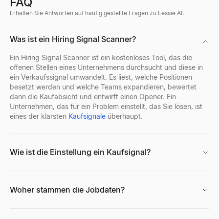
FAQ
Entdecken
→
Erhalten Sie Antworten auf häufig gestellte Fragen zu Lessie AI.
Wer stellt gerade ein
Discord-Profil-Viewer
Was ist ein Hiring Signal Scanner?
Sehen Sie, wer gerade einstellt – ein Live-Feed von echten St
Discord-Avatare, Banner, Benutzernamen und Abzeichen aus jed
Entdecken
Entdecken
→
→
Ein Hiring Signal Scanner ist ein kostenloses Tool, das die
offenen Stellen eines Unternehmens durchsucht und diese in
ein Verkaufssignal umwandelt. Es liest, welche Positionen
besetzt werden und welche Teams expandieren, bewertet
dann die Kaufabsicht und entwirft einen Opener. Ein
Kostenloser Lebenslauf-Bewerter
Facebook-Profil-Viewer
Unternehmen, das für ein Problem einstellt, das Sie lösen, ist
Bewerten Sie Ihren Lebenslauf sofort mit unserem kostenlosen A
Geben Sie einen Facebook-Namen, Benutzernamen oder eine Profil
eines der klarsten
Kaufsignale
überhaupt.
Entdecken
Entdecken
→
→
Wie ist die Einstellung ein Kaufsignal?
Lebenslauf-Generator
Kostenloser KI-Porträtgenerator
Kostenloser KI-gestützter Lebenslauf-Generator. Erstellen Sie 
Generieren Sie kostenlos professionelle KI-Porträtfotos. Keine A
Woher stammen die Jobdaten?
Entdecken
Entdecken
→
→