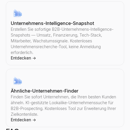
Fügen Sie die Antwort eines Interessenten ein – erhalten Sie 3 v
Entdecken
→
Unternehmens-Intelligence-Snapshot
Erstellen Sie sofortige B2B-Unternehmens-Intelligence-
Snapshots — Umsatz, Finanzierung, Tech-Stack,
Verkaufs-Einwandbehandler
Mitarbeiter, Wachstumssignale. Kostenloses
Fügen Sie einen Einwand ein – erhalten Sie den Typ, ein Antwo
Unternehmensrecherche-Tool, keine Anmeldung
Entdecken
→
erforderlich.
Entdecken
→
Follow-up-E-Mail-Generator
Beschreiben Sie Ihre letzte Interaktion – erhalten Sie eine 3-E-
Ähnliche-Unternehmen-Finder
Entdecken
→
Finden Sie sofort Unternehmen, die Ihren besten Kunden
ähneln. KI-gestützte Lookalike-Unternehmenssuche für
B2B-Prospecting. Kostenloses Tool zur Erweiterung Ihrer
Zielkontenliste.
Entdecken
→
Kostenloses Kaltanruf-Tool
Erstellen Sie personalisierte Kaltakquise-Skripte für „0“-Verkäuf