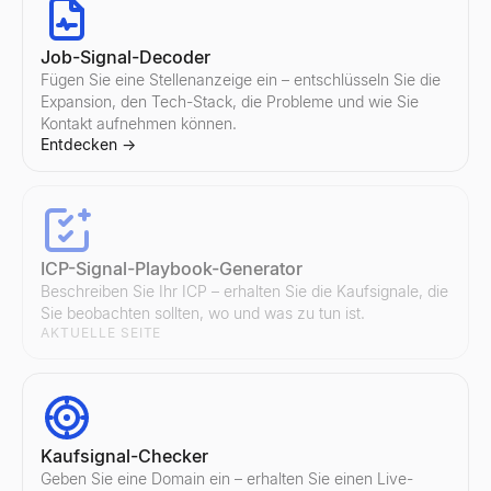
Job-Signal-Decoder
Fügen Sie eine Stellenanzeige ein – entschlüsseln Sie die
Instagram Influencer vergleichen
Twitter/X Influencer vergleichen
KI-E-Mail-Outreach-Engine
Expansion, den Tech-Stack, die Probleme und wie Sie
Vergleichen Sie zwei beliebige Instagram-Influencer nebeneina
Vergleichen Sie zwei beliebige Twitter/X-Influencer nebeneina
Lessie AI Laden Sie Ihre E-Mail-Kampagnen auf. Erstellen, send
Kontakt aufnehmen können.
Entdecken
Entdecken
Entdecken
→
→
→
Entdecken
→
E-Mail-Adressenliste
ICP-Signal-Playbook-Generator
Finden Sie verifizierte E-Mail-Adressen von Mitarbeitern in je
Entdecken
Beschreiben Sie Ihr ICP – erhalten Sie die Kaufsignale, die
→
Sie beobachten sollten, wo und was zu tun ist.
AKTUELLE SEITE
E-Mail-Outreach
Starten Sie automatisierte E-Mail-Outreach-Kampagnen mit person
Entdecken
→
Kaufsignal-Checker
Geben Sie eine Domain ein – erhalten Sie einen Live-