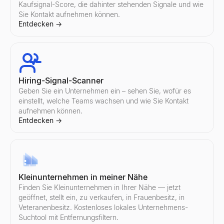
Kaufsignal-Score, die dahinter stehenden Signale und wie
Sie Kontakt aufnehmen können.
Entdecken
→
E-Mail-Betreffzeilen-Tester
Testen Sie Ihre E-Mail-Betreffzeile kostenlos. Erhalten Sie so
Entdecken
→
Hiring-Signal-Scanner
Geben Sie ein Unternehmen ein – sehen Sie, wofür es
E-Mail-Spam-Prüfer
einstellt, welche Teams wachsen und wie Sie Kontakt
Kostenloser E-Mail-Spam-Prüfer. Bewerten Sie Betreffzeile + Tex
aufnehmen können.
Entdecken
Entdecken
→
→
Verkaufsskript-Generator
Kleinunternehmen in meiner Nähe
Generieren Sie B2B-Verkaufsskripte in Sekundenschnelle. Cold-
Finden Sie Kleinunternehmen in Ihrer Nähe — jetzt
Entdecken
→
geöffnet, stellt ein, zu verkaufen, in Frauenbesitz, in
Veteranenbesitz. Kostenloses lokales Unternehmens-
Suchtool mit Entfernungsfiltern.