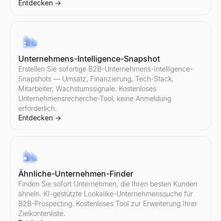
Entdecken
→
KI-Antwortgenerator
Fügen Sie die Antwort eines Interessenten ein – erhalten Sie 3 v
Entdecken
→
Unternehmens-Intelligence-Snapshot
Erstellen Sie sofortige B2B-Unternehmens-Intelligence-
Snapshots — Umsatz, Finanzierung, Tech-Stack,
Verkaufs-Einwandbehandler
Mitarbeiter, Wachstumssignale. Kostenloses
Fügen Sie einen Einwand ein – erhalten Sie den Typ, ein Antwo
Unternehmensrecherche-Tool, keine Anmeldung
Entdecken
→
erforderlich.
Entdecken
→
Follow-up-E-Mail-Generator
Beschreiben Sie Ihre letzte Interaktion – erhalten Sie eine 3-E-
Ähnliche-Unternehmen-Finder
Entdecken
→
Finden Sie sofort Unternehmen, die Ihren besten Kunden
ähneln. KI-gestützte Lookalike-Unternehmenssuche für
B2B-Prospecting. Kostenloses Tool zur Erweiterung Ihrer
Zielkontenliste.