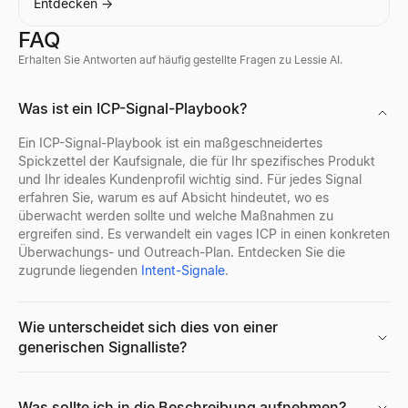
Entdecken
→
Kostenloses Kaltanruf-Tool
Erstellen Sie personalisierte Kaltakquise-Skripte für „0“-Verkäuf
FAQ
Entdecken
→
Erhalten Sie Antworten auf häufig gestellte Fragen zu Lessie AI.
Wer stellt gerade ein
Discord-Profil-Viewer
Was ist ein ICP-Signal-Playbook?
Sehen Sie, wer gerade einstellt – ein Live-Feed von echten St
Discord-Avatare, Banner, Benutzernamen und Abzeichen aus jed
Entdecken
Entdecken
→
→
Ein ICP-Signal-Playbook ist ein maßgeschneidertes
Spickzettel der Kaufsignale, die für Ihr spezifisches Produkt
und Ihr ideales Kundenprofil wichtig sind. Für jedes Signal
erfahren Sie, warum es auf Absicht hindeutet, wo es
überwacht werden sollte und welche Maßnahmen zu
Kostenloser Lebenslauf-Bewerter
Facebook-Profil-Viewer
ergreifen sind. Es verwandelt ein vages ICP in einen konkreten
Bewerten Sie Ihren Lebenslauf sofort mit unserem kostenlosen A
Geben Sie einen Facebook-Namen, Benutzernamen oder eine Profil
Überwachungs- und Outreach-Plan. Entdecken Sie die
Entdecken
Entdecken
→
→
zugrunde liegenden
Intent-Signale
.
Wie unterscheidet sich dies von einer
generischen Signalliste?
Lebenslauf-Generator
Kostenloser KI-Porträtgenerator
Kostenloser KI-gestützter Lebenslauf-Generator. Erstellen Sie 
Generieren Sie kostenlos professionelle KI-Porträtfotos. Keine A
Entdecken
Entdecken
→
→
Was sollte ich in die Beschreibung aufnehmen?