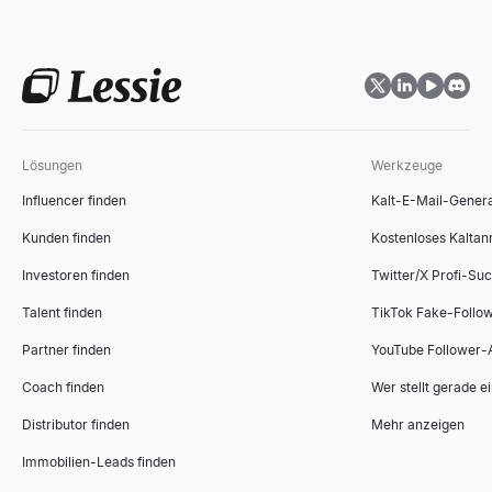
Stellenbezeichnungsgenerator
Marktgrößen-Rechner
Generieren Sie in Sekundenschnelle standardisierte, marktgerec
Berechnen Sie TAM, SAM und SOM mit Bottom-Up- und Top-Down
Entdecken
Entdecken
→
→
Lösungen
Werkzeuge
Influencer finden
Kalt-E-Mail-Gener
Interviewfragen-Generator
ICP-Fit-Scorer
Generieren Sie in Sekundenschnelle maßgeschneiderte Interviewfr
Bewerten Sie B2B-Konten anhand Ihres idealen Kundenprofils. Ko
Kunden finden
Kostenloses Kaltan
Entdecken
Entdecken
→
→
Investoren finden
Twitter/X Profi-Su
Talent finden
TikTok Fake-Follo
Partner finden
YouTube Follower-
Empfehlungsschreiben-Generator
Sales-Deck-Gliederungsgenerator
Coach finden
Wer stellt gerade e
Kopieren Sie 4 kostenlose Muster-Empfehlungsschreiben für Mitar
Erstellen Sie mit unserem kostenlosen KI-Tool sofort überzeug
Entdecken
Entdecken
→
→
Distributor finden
Mehr anzeigen
Immobilien-Leads finden