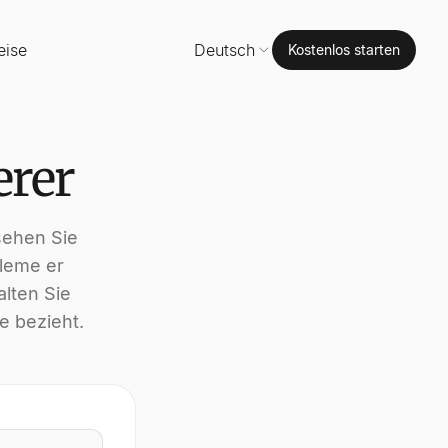
eise
Deutsch
Kostenlos starten
erer
sehen Sie
bleme er
alten Sie
e bezieht.