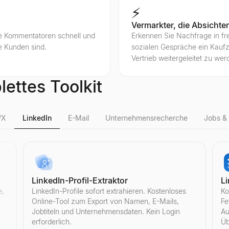
⚡
Vermarkter, die Absichte
 die Kommentatoren schnell und
Erkennen Sie Nachfrage in fre
le Kunden sind.
sozialen Gespräche ein Kaufzei
Vertrieb weitergeleitet zu wer
ettes Toolkit
/X
LinkedIn
E-Mail
Unternehmensrecherche
Jobs &
LinkedIn-Profil-Extraktor
Li
rt. Unser kostenloses Tool analysiert Engagement-Rate, Follower-Quali
 Unser kostenloses Tool analysiert die Engagement-Rate, Follower-Qual
d Kanalstatistiken jedes YouTube-Kanals. Sehen Sie Abonnenten, Ges
— keine Anmeldung erforderlich. Bios, Follower-Zahlen und aktuelle Ak
e,
LinkedIn-Profile sofort extrahieren. Kostenloses
Ko
e
Online-Tool zum Export von Namen, E-Mails,
Fe
Jobtiteln und Unternehmensdaten. Kein Login
Au
erforderlich.
Üb