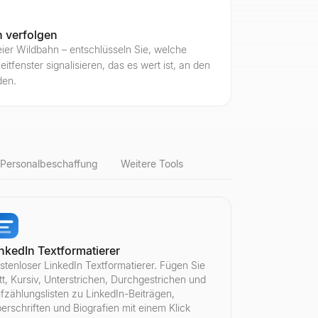
n verfolgen
ier Wildbahn – entschlüsseln Sie, welche
tfenster signalisieren, das es wert ist, an den
den.
 Personalbeschaffung
Weitere Tools
nkedIn Textformatierer
tät und Glaubwürdigkeitswert, um Bot-Konten zu identifizieren. Keine
ität und den Glaubwürdigkeitswert, um Bot-Konten zu identifizieren. K
amtaufrufe, Videos, Engagement-Rate und mehr. Kostenlos, keine Anm
tivitäten jedes öffentlichen Kontos durchsuchen.
stenloser LinkedIn Textformatierer. Fügen Sie
tt, Kursiv, Unterstrichen, Durchgestrichen und
fzählungslisten zu LinkedIn-Beiträgen,
erschriften und Biografien mit einem Klick