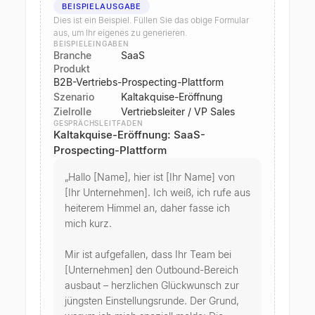
BEISPIELAUSGABE
Dies ist ein Beispiel. Füllen Sie das obige Formular
aus, um Ihr eigenes zu generieren.
BEISPIELEINGABEN
Branche
SaaS
Produkt
B2B-Vertriebs-Prospecting-Plattform
Szenario
Kaltakquise-Eröffnung
Zielrolle
Vertriebsleiter / VP Sales
GESPRÄCHSLEITFADEN
Kaltakquise-Eröffnung: SaaS-
Prospecting-Plattform
„Hallo [Name], hier ist [Ihr Name] von 
[Ihr Unternehmen]. Ich weiß, ich rufe aus 
heiterem Himmel an, daher fasse ich 
mich kurz.

Mir ist aufgefallen, dass Ihr Team bei 
[Unternehmen] den Outbound-Bereich 
ausbaut – herzlichen Glückwunsch zur 
jüngsten Einstellungsrunde. Der Grund, 