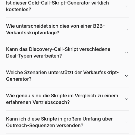
Ist dieser Cold-Call-Skript-Generator wirklich
kostenlos?
Kaufsignal-Radar
Lebenslauf-Generator
Kostenloser KI-Porträtgenerator
Verfolgen Sie kürzlich finanzierte B2B-Unternehmen im Kaufmod
Kostenloser KI-gestützter Lebenslauf-Generator. Erstellen Sie 
Generieren Sie kostenlos professionelle KI-Porträtfotos. Keine A
Wie unterscheidet sich dies von einer B2B-
Entdecken
Entdecken
Entdecken
→
→
→
Verkaufsskriptvorlage?
Kann das Discovery-Call-Skript verschiedene
Deal-Typen verarbeiten?
Kaufsignal-Decoder
Lebenslauf-Zusammenfassungsgenerator
CPM-Rechner
Fügen Sie ein beliebiges Signal ein – entschlüsseln Sie die Absic
Erstellen Sie in Sekundenschnelle eine professionelle Lebensl
Berechnen Sie Ihren CPM (Kosten pro tausend Impressionen) s
Entdecken
Entdecken
Entdecken
→
→
→
Welche Szenarien unterstützt der Verkaufsskript-
Generator?
Wie genau sind die Skripte im Vergleich zu einem
Job-Signal-Decoder
Stellenbeschreibungsgenerator
Wachstumsratenrechner
erfahrenen Vertriebscoach?
Fügen Sie eine Stellenanzeige ein – entschlüsseln Sie die Expa
Erstellen Sie in Sekundenschnelle eine vollständige, inklusive S
Kostenloser Wachstumsratenrechner. Berechnen Sie die einfa
Entdecken
Entdecken
Entdecken
→
→
→
Kann ich diese Skripte in großem Umfang über
Outreach-Sequenzen versenden?