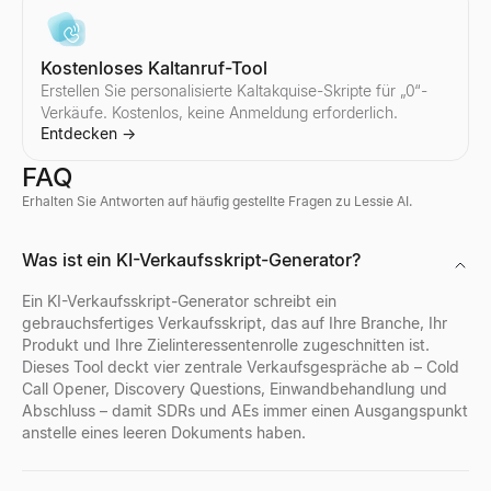
Kostenloses Kaltanruf-Tool
Erstellen Sie personalisierte Kaltakquise-Skripte für „0“-
Verkäufe. Kostenlos, keine Anmeldung erforderlich.
Entdecken
→
FAQ
Erhalten Sie Antworten auf häufig gestellte Fragen zu Lessie AI.
Unternehmensprofil-Suche
Wer stellt gerade ein
Discord-Profil-Viewer
Was ist ein KI-Verkaufsskript-Generator?
Suchen Sie sofort jedes Unternehmensprofil. Erhalten Sie Branc
Sehen Sie, wer gerade einstellt – ein Live-Feed von echten St
Discord-Avatare, Banner, Benutzernamen und Abzeichen aus jed
Entdecken
Entdecken
Entdecken
→
→
→
Ein KI-Verkaufsskript-Generator schreibt ein
gebrauchsfertiges Verkaufsskript, das auf Ihre Branche, Ihr
Produkt und Ihre Zielinteressentenrolle zugeschnitten ist.
Dieses Tool deckt vier zentrale Verkaufsgespräche ab – Cold
Call Opener, Discovery Questions, Einwandbehandlung und
Unternehmensstandort-Suche
Kostenloser Lebenslauf-Bewerter
Facebook-Profil-Viewer
Abschluss – damit SDRs und AEs immer einen Ausgangspunkt
Finden Sie alle Bürostandorte jedes Unternehmens weltweit. En
Bewerten Sie Ihren Lebenslauf sofort mit unserem kostenlosen A
Geben Sie einen Facebook-Namen, Benutzernamen oder eine Profil
anstelle eines leeren Dokuments haben.
Entdecken
Entdecken
Entdecken
→
→
→