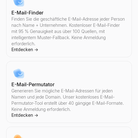
Entdecken
Entdecken
Entdecken
Entdecken
→
→
→
→
E-Mail-Finder
Finden Sie die geschäftliche E-Mail-Adresse jeder Person
nach Name + Unternehmen. Kostenloser E-Mail-Finder
mit 95 % Genauigkeit aus über 100 Quellen, mit
Instagram Influencer vergleichen
Twitter/X Influencer vergleichen
intelligentem Muster-Fallback. Keine Anmeldung
Vergleichen Sie zwei beliebige Instagram-Influencer nebeneina
Vergleichen Sie zwei beliebige Twitter/X-Influencer nebeneina
erforderlich.
Entdecken
Entdecken
→
→
Entdecken
→
E-Mail-Permutator
Generieren Sie mögliche E-Mail-Adressen für jeden
Namen und jede Domain. Unser kostenloses E-Mail-
Permutator-Tool erstellt über 40 gängige E-Mail-Formate.
Keine Anmeldung erforderlich.
Entdecken
→