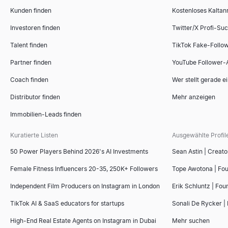
Kleinunternehmen in meiner Nähe
Empfehlungsschreiben-Generator
Sales-Deck-Gliederungsgenerator
Kunden finden
Kostenloses Kaltan
Finden Sie Kleinunternehmen in Ihrer Nähe — jetzt geöffnet, stel
Kopieren Sie 4 kostenlose Muster-Empfehlungsschreiben für Mitar
Erstellen Sie mit unserem kostenlosen KI-Tool sofort überzeug
Entdecken
Entdecken
Entdecken
→
→
→
Investoren finden
Twitter/X Profi-Su
Talent finden
TikTok Fake-Follo
Partner finden
YouTube Follower-
Unternehmens-Intelligence-Snapshot
KI-Lebenslauf-Screener
Wettbewerber-Vergleichstool
Coach finden
Wer stellt gerade e
Erstellen Sie sofortige B2B-Unternehmens-Intelligence-Snapsho
Laden Sie einen Lebenslauf hoch und fügen Sie eine Stellenbesc
Kostenloses KI-gestütztes Wettbewerber-Vergleichstool. Analysie
Entdecken
Entdecken
Entdecken
→
→
→
Distributor finden
Mehr anzeigen
Immobilien-Leads finden
Kuratierte Listen
Ausgewählte Profil
Ähnliche-Unternehmen-Finder
Interview-Scorecard-Vorlage
Kostenloser Rechnungsgenerator
50 Power Players Behind 2026's AI Investments
Sean Astin | Creato
Finden Sie sofort Unternehmen, die Ihren besten Kunden ähneln.
Kopieren Sie eine kostenlose Interview-Scorecard-Vorlage – allg
Erstellen Sie kostenlos professionelle Rechnungen online. Geben 
Entdecken
Entdecken
Entdecken
→
→
→
Female Fitness Influencers 20-35, 250K+ Followers
Tope Awotona | Fo
Independent Film Producers on Instagram in London
Erik Schluntz | Fou
TikTok AI & SaaS educators for startups
Sonali De Rycker | 
LinkedIn InMail-Vorlagen
High-End Real Estate Agents on Instagram in Dubai
Mehr suchen