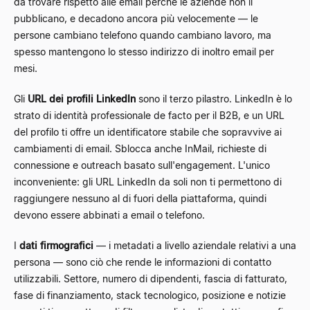
da trovare rispetto alle email perché le aziende non li
pubblicano, e decadono ancora più velocemente — le
persone cambiano telefono quando cambiano lavoro, ma
spesso mantengono lo stesso indirizzo di inoltro email per
mesi.
Gli
URL dei profili LinkedIn
sono il terzo pilastro. LinkedIn è lo
strato di identità professionale de facto per il B2B, e un URL
del profilo ti offre un identificatore stabile che sopravvive ai
cambiamenti di email. Sblocca anche InMail, richieste di
connessione e outreach basato sull'engagement. L'unico
inconveniente: gli URL LinkedIn da soli non ti permettono di
raggiungere nessuno al di fuori della piattaforma, quindi
devono essere abbinati a email o telefono.
I
dati firmografici
— i metadati a livello aziendale relativi a una
persona — sono ciò che rende le informazioni di contatto
utilizzabili. Settore, numero di dipendenti, fascia di fatturato,
fase di finanziamento, stack tecnologico, posizione e notizie