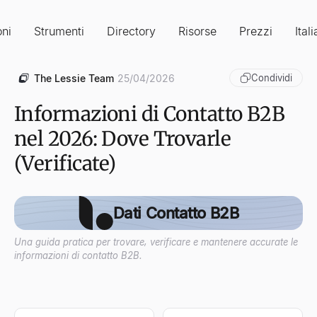
oni
Strumenti
Directory
Risorse
Prezzi
Ital
The Lessie Team
25/04/2026
Condividi
Informazioni di Contatto B2B
nel 2026: Dove Trovarle
(Verificate)
Dati Contatto B2B
Una guida pratica per trovare, verificare e mantenere accurate le
informazioni di contatto B2B.