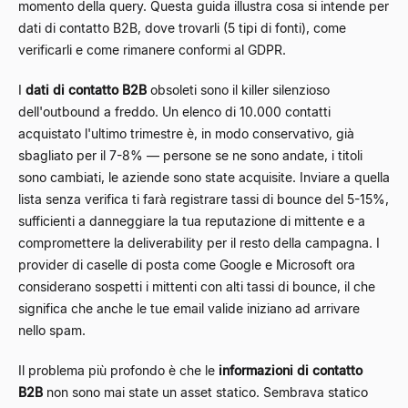
momento della query. Questa guida illustra cosa si intende per
dati di contatto B2B, dove trovarli (5 tipi di fonti), come
verificarli e come rimanere conformi al GDPR.
I
dati di contatto B2B
obsoleti sono il killer silenzioso
dell'outbound a freddo. Un elenco di 10.000 contatti
acquistato l'ultimo trimestre è, in modo conservativo, già
sbagliato per il 7-8% — persone se ne sono andate, i titoli
sono cambiati, le aziende sono state acquisite. Inviare a quella
lista senza verifica ti farà registrare tassi di bounce del 5-15%,
sufficienti a danneggiare la tua reputazione di mittente e a
compromettere la deliverability per il resto della campagna. I
provider di caselle di posta come Google e Microsoft ora
considerano sospetti i mittenti con alti tassi di bounce, il che
significa che anche le tue email valide iniziano ad arrivare
nello spam.
Il problema più profondo è che le
informazioni di contatto
B2B
non sono mai state un asset statico. Sembrava statico