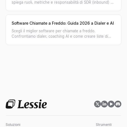
spiega ruoli, metriche e responsabilità di SDR (inbound) e
BDR (outbound) per far crescere le tue vendite.
Software Chiamate a Freddo: Guida 2026 a Dialer e AI
Scegli il miglior software per chiamate a freddo.
Confrontiamo dialer, coaching AI e come creare liste di
contatti verificate per aumentare le conversioni.
Soluzioni
Strumenti