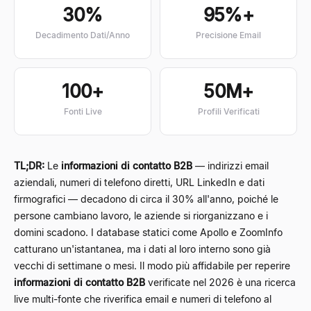
30%
95%+
Decadimento Dati/Anno
Precisione Email
100+
50M+
Fonti Live
Profili Verificati
TL;DR:
Le
informazioni di contatto B2B
— indirizzi email
aziendali, numeri di telefono diretti, URL LinkedIn e dati
firmografici — decadono di circa il 30% all'anno, poiché le
persone cambiano lavoro, le aziende si riorganizzano e i
domini scadono. I database statici come Apollo e ZoomInfo
catturano un'istantanea, ma i dati al loro interno sono già
vecchi di settimane o mesi. Il modo più affidabile per reperire
informazioni di contatto B2B
verificate nel 2026 è una ricerca
live multi-fonte che riverifica email e numeri di telefono al