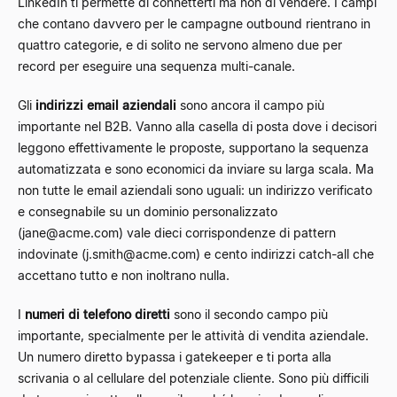
LinkedIn ti permette di connetterti ma non di vendere. I campi
che contano davvero per le campagne outbound rientrano in
quattro categorie, e di solito ne servono almeno due per
record per eseguire una sequenza multi-canale.
Gli
indirizzi email aziendali
sono ancora il campo più
importante nel B2B. Vanno alla casella di posta dove i decisori
leggono effettivamente le proposte, supportano la sequenza
automatizzata e sono economici da inviare su larga scala. Ma
non tutte le email aziendali sono uguali: un indirizzo verificato
e consegnabile su un dominio personalizzato
(
jane@acme.com
) vale dieci corrispondenze di pattern
indovinate (
j.smith@acme.com
) e cento indirizzi catch-all che
accettano tutto e non inoltrano nulla.
I
numeri di telefono diretti
sono il secondo campo più
importante, specialmente per le attività di vendita aziendale.
Un numero diretto bypassa i gatekeeper e ti porta alla
scrivania o al cellulare del potenziale cliente. Sono più difficili