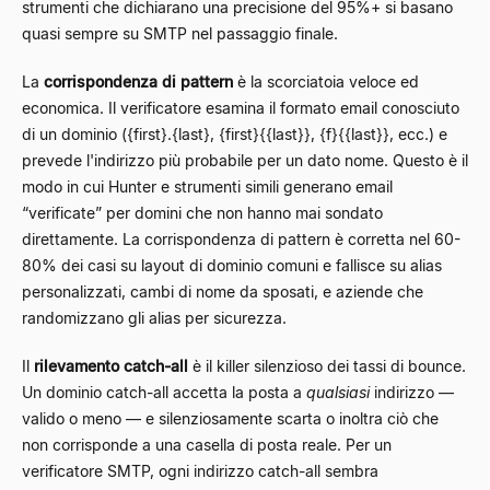
strumenti che dichiarano una precisione del 95%+ si basano
quasi sempre su SMTP nel passaggio finale.
La
corrispondenza di pattern
è la scorciatoia veloce ed
economica. Il verificatore esamina il formato email conosciuto
di un dominio (
{first}
.
{last}
,
{first}{{last}}
,
{f}{{last}}
, ecc.) e
prevede l'indirizzo più probabile per un dato nome. Questo è il
modo in cui Hunter e strumenti simili generano email
“verificate” per domini che non hanno mai sondato
direttamente. La corrispondenza di pattern è corretta nel 60-
80% dei casi su layout di dominio comuni e fallisce su alias
personalizzati, cambi di nome da sposati, e aziende che
randomizzano gli alias per sicurezza.
Il
rilevamento catch-all
è il killer silenzioso dei tassi di bounce.
Un dominio catch-all accetta la posta a
qualsiasi
indirizzo —
valido o meno — e silenziosamente scarta o inoltra ciò che
non corrisponde a una casella di posta reale. Per un
verificatore SMTP, ogni indirizzo catch-all sembra