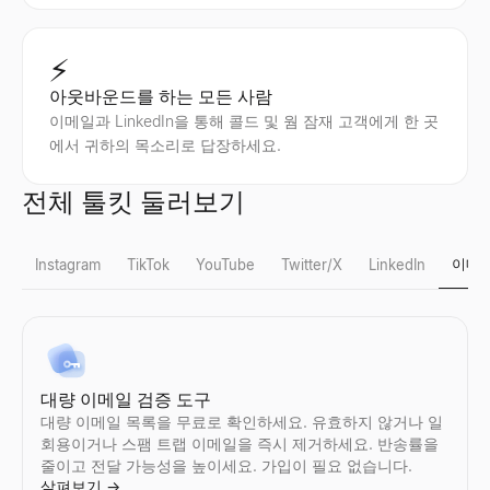
⚡
아웃바운드를 하는 모든 사람
이메일과 LinkedIn을 통해 콜드 및 웜 잠재 고객에게 한 곳
에서 귀하의 목소리로 답장하세요.
전체 툴킷 둘러보기
이메
Instagram
TikTok
YouTube
Twitter/X
LinkedIn
Instagram 가짜 팔로워 확인
TikTok 가짜 팔로워 확인
YouTube 팔로워 수 조회
X 프로필 뷰어
LinkedIn 리드 검증기
대량 이메일 검증 도구
Instagram의 가짜 팔로워를 즉시 감지.무료도구에서 참여율, 팔로
TikTok 의 가짜 팔로워를 즉시 감지.무료도구에서 참여율, 팔로워
모든 YouTube채널의 실시간구독자 수과(와)채널 통계를 확인.구독자
공개된 X(Twitter) 프로필을 익명으로 보기 — 로그인 불필요. 모
LinkedIn 게시물을 붙여넣으세요 — 작성자가 구매자인지 확인하
대량 이메일 목록을 무료로 확인하세요. 유효하지 않거나 일
살펴보기
살펴보기
살펴보기
살펴보기
살펴보기
→
→
→
→
→
회용이거나 스팸 트랩 이메일을 즉시 제거하세요. 반송률을
줄이고 전달 가능성을 높이세요. 가입이 필요 없습니다.
살펴보기
→