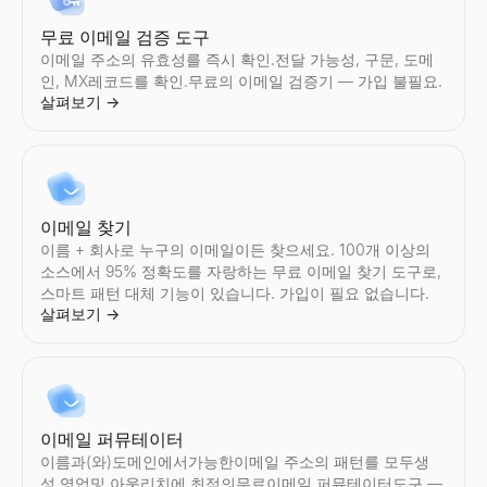
무료 이메일 검증 도구
Instagram 가격 계산기
TikTok 크리에이터 찾기
YouTube 크리에이터 찾기
Twitter/X 감사
LinkedIn 요약 생성기
이메일 주소의 유효성를 즉시 확인.전달 가능성, 구문, 도메
Instagram인플루언서의 스폰서 게시물당의 요금를 견적.참여율,
국가 및 니치별로 TikTok인플루언서를 발견.업계, 위치, 참여 지
국가 및 니치별로 YouTube인플루언서를 발견.업계, 위치, 참여 
모든 Twitter/X계정를 즉시 감사.참여율, 평균좋아요 수, 리포스트
무료 AI LinkedIn 요약 생성기. 역할과 기술을 입력하면 몇 초 
인, MX레코드를 확인.무료의 이메일 검증기 — 가입 불필요.
살펴보기
살펴보기
살펴보기
살펴보기
살펴보기
→
→
→
→
→
살펴보기
→
Instagram 크리에이터 찾기
TikTok 인플루언서 비교
YouTube 인플루언서 비교
Twitter/X 크리에이터 찾기
국가 및 니치별로 Instagram인플루언서를 발견.업계, 위치, 참여
모든 2명의 TikTok인플루언서를 나란히 비교 — 참여율, 팔로워 수
모든 2명의 YouTube인플루언서를 나란히 비교 — 참여율, 구독자 
국가 및 니치별로 Twitter/X인플루언서를 발견.업계, 위치, 참여
이메일 찾기
살펴보기
살펴보기
살펴보기
살펴보기
→
→
→
→
이름 + 회사로 누구의 이메일이든 찾으세요. 100개 이상의
소스에서 95% 정확도를 자랑하는 무료 이메일 찾기 도구로,
스마트 패턴 대체 기능이 있습니다. 가입이 필요 없습니다.
살펴보기
→
Instagram 인플루언서 비교
Twitter/X 인플루언서 비교
모든 2명의 Instagram인플루언서를 나란히 비교 — 참여율, 팔로워
모든 2명의 Twitter/X인플루언서를 나란히 비교 — 참여율, 팔로워
살펴보기
살펴보기
→
→
이메일 퍼뮤테이터
이름과(와)도메인에서가능한이메일 주소의 패턴를 모두생
성.영업및 아웃리치에 최적의무료이메일 퍼뮤테이터도구 —