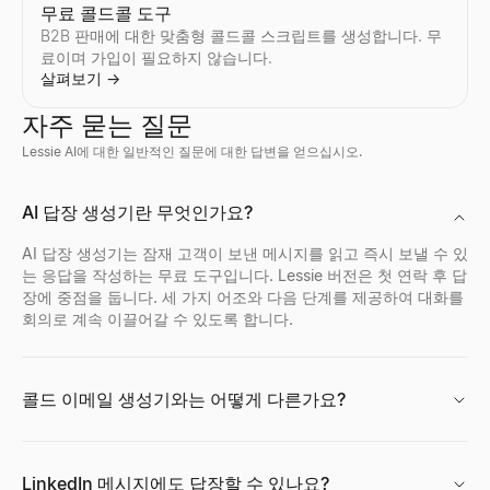
무료 콜드콜 도구
B2B 판매에 대한 맞춤형 콜드콜 스크립트를 생성합니다. 무
료이며 가입이 필요하지 않습니다.
살펴보기
→
자주 묻는 질문
Lessie AI에 대한 일반적인 질문에 대한 답변을 얻으십시오.
기업 프로필 검색
지금 채용 중인 회사
Discord 프로필 뷰어
AI 답장 생성기란 무엇인가요?
기업 프로필를 즉시 검색.회사 이름에서업계, 직원 수, 위치, 연락
지금 채용 중인 회사를 확인하세요 — 스타트업, 원격 팀, 기술 분야
공개 사용자 ID로 Discord 아바타, 배너, 사용자 이름, 배지를 
살펴보기
살펴보기
살펴보기
→
→
→
AI 답장 생성기는 잠재 고객이 보낸 메시지를 읽고 즉시 보낼 수 있
는 응답을 작성하는 무료 도구입니다. Lessie 버전은 첫 연락 후 답
장에 중점을 둡니다. 세 가지 어조와 다음 단계를 제공하여 대화를
회의로 계속 이끌어갈 수 있도록 합니다.
기업 위치 검색
무료 이력서 채점기
Facebook 프로필 뷰어
기업의 위치를 즉시 검색.본사, 지사의 주소를 포함하는기업의 위치
무료 ATS 검사기로 이력서를 즉시 채점하세요. 키워드, 서식, AT
페이스북 이름, 사용자 이름 또는 프로필 URL을 입력하여 공개 프로
살펴보기
살펴보기
살펴보기
→
→
→
콜드 이메일 생성기와는 어떻게 다른가요?
LinkedIn 메시지에도 답장할 수 있나요?