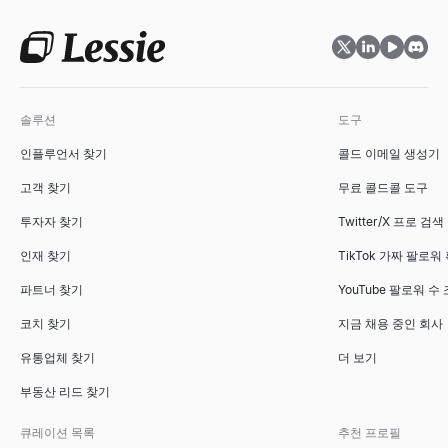
ICP를 설명하고, 주시해야 할 구매 신호, 위치 및 수행할 작업을 
지원자, 역할, 급여, 시작일 정보만으로 전문적이고 바로 보낼 수 
모든 웹사이트의 기술을 확인하세요 — CMS, 프레임워크, 분석 도구 및 1
살펴보기
살펴보기
살펴보기
→
→
→
솔루션
도구
구매 신호 확인기
직무명 생성기
시장 규모 계산기
인플루언서 찾기
콜드 이메일 생성기
도메인을 입력하면 실시간 구매 신호 점수, 그 뒤에 있는 신호, 그리
직무 설명, 경력 수준, 부서 정보만으로 표준적이고 시장에서 인정
상향식 및 하향식 방법으로 TAM, SAM, SOM을 계산합니다. 스
살펴보기
살펴보기
살펴보기
→
→
→
고객 찾기
무료 콜드콜 도구
투자자 찾기
Twitter/X 프로 검색
인재 찾기
TikTok 가짜 팔로워
채용 신호 스캐너
면접 질문 생성기
ICP 적합성 평가기
파트너 찾기
YouTube 팔로워 수
회사를 입력하세요. 채용 중인 직무, 성장 중인 팀, 그리고 연락 방
어떤 역할과 면접 유형에든 맞춤형 면접 질문을 몇 초 만에 생성하고
이상적 고객 프로필에 따라 B2B 계정을 평가하세요. 즉시 적합성 등
살펴보기
살펴보기
살펴보기
→
→
→
코치 찾기
지금 채용 중인 회사
유통업체 찾기
더 보기
부동산 리드 찾기
내 근처 소기업
추천서 생성기
세일즈 덱 아웃라인 생성기
큐레이션 목록
추천 프로필
근처 소기업 찾기 — 영업 중, 채용 중, 매물, 여성 소유, 참전용사
관리자, 동료, 인턴을 위한 4가지 무료 직원 추천서 샘플을 복사하거
무료 AI 도구로 세일즈 덱 아웃라인을 즉시 생성하세요. B2B 세일