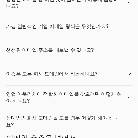
살펴보기
살펴보기
살펴보기
→
→
→
나요?
가장 일반적인 기업 이메일 형식은 무엇인가요?
채용 신호 해독기
직무 기술서 생성기
성장률 계산기
채용 공고를 붙여넣으세요 — 확장, 기술 스택, 문제점, 그리고 연
직무명과 몇 가지 세부 정보만으로 개요, 책임, 요구 사항, 혜택을
무료 성장률 계산기. 초기 및 최종 값으로 단순 성장률과 CAGR을 계
살펴보기
살펴보기
살펴보기
→
→
→
생성된 이메일 주소를 내보낼 수 있나요?
이것은 모든 회사 도메인에서 작동하나요?
ICP 신호 플레이북 생성기
채용 제안서 생성기
기술 스택 분석기
ICP를 설명하고, 주시해야 할 구매 신호, 위치 및 수행할 작업을 
지원자, 역할, 급여, 시작일 정보만으로 전문적이고 바로 보낼 수 
모든 웹사이트의 기술을 확인하세요 — CMS, 프레임워크, 분석 도구 및 1
살펴보기
살펴보기
살펴보기
→
→
→
영업 아웃리치에 적합한 이메일을 찾으려면 어떻게 해
야 하나요?
상대방의 회사 도메인을 모를 경우 어떻게 해야 하나
요?
구매 신호 확인기
직무명 생성기
시장 규모 계산기
도메인을 입력하면 실시간 구매 신호 점수, 그 뒤에 있는 신호, 그리
직무 설명, 경력 수준, 부서 정보만으로 표준적이고 시장에서 인정
상향식 및 하향식 방법으로 TAM, SAM, SOM을 계산합니다. 스
이메일 추측을 넘어서
살펴보기
살펴보기
살펴보기
→
→
→