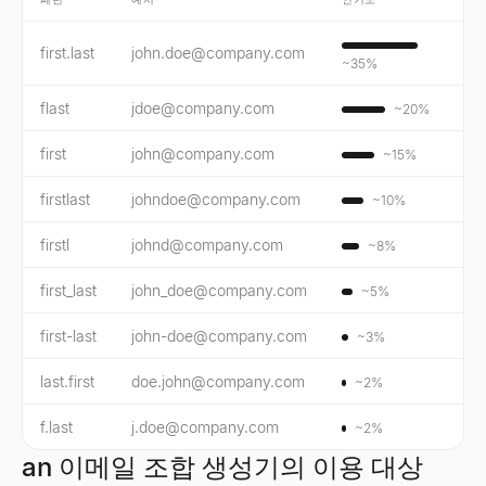
first.last
john.doe@company.com
~
35
%
flast
jdoe@company.com
~
20
%
first
john@company.com
~
15
%
firstlast
johndoe@company.com
~
10
%
firstl
johnd@company.com
~
8
%
first_last
john_doe@company.com
~
5
%
first-last
john-doe@company.com
~
3
%
last.first
doe.john@company.com
~
2
%
f.last
j.doe@company.com
~
2
%
an 이메일 조합 생성기의 이용 대상