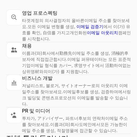
영업 프로스펙팅
타겟계정의 의사결정자의 올바른이메일 주소를 찾아보세
요.모든 이메일 변형를 생성,
이메일 검증기
에서 이(가) 유
효를 확인, 自信를 가지고개인화된
이메일 아웃리치
캠페인
를 시작합시다.
채용
이름과(와)회사에서勤務先이메일 주소를 생성, 消極的후
보자에 직접접근합시다.이메일 퍼뮤테이터는 모든 표준적
기업이메일 형식를 カバー, 求명サイト에서 活動하여없는
상위명材와의이(가) 를 지원합니다.
비즈니스 개발
저널리스트, 블로거, サイトオーナー로의 아웃리치 이메
일주소를 찾아보세요.이메일후보를 생성, 검증하여에서링
크 빌딩및 콘텐츠프로모션의 이메일를 발송할 수 있습니
다.
PR 및 미디어
투자가, アドバイザー, 파트너후보의 연락처이메일 주소
를 찾아보세요.이름과(와)회사도메인에서모든 가능한이
메일 주소를 생성, 적절명물에 접근할 수 있습니다.