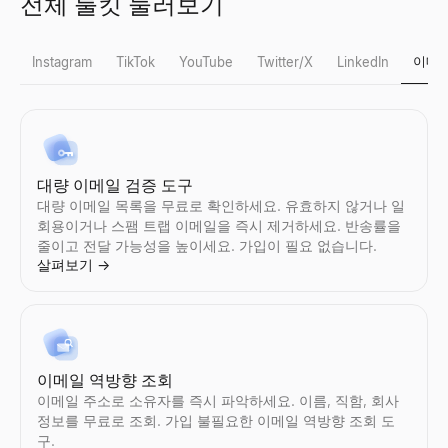
전체 툴킷 둘러보기
이메
Instagram
TikTok
YouTube
Twitter/X
LinkedIn
Instagram 가짜 팔로워 확인
TikTok 가짜 팔로워 확인
YouTube 팔로워 수 조회
X 프로필 뷰어
LinkedIn 리드 검증기
대량 이메일 검증 도구
Instagram의 가짜 팔로워를 즉시 감지.무료도구에서 참여율, 팔로
TikTok 의 가짜 팔로워를 즉시 감지.무료도구에서 참여율, 팔로워
모든 YouTube채널의 실시간구독자 수과(와)채널 통계를 확인.구독자
공개된 X(Twitter) 프로필을 익명으로 보기 — 로그인 불필요. 모
LinkedIn 게시물을 붙여넣으세요 — 작성자가 구매자인지 확인하
대량 이메일 목록을 무료로 확인하세요. 유효하지 않거나 일
살펴보기
살펴보기
살펴보기
살펴보기
살펴보기
→
→
→
→
→
회용이거나 스팸 트랩 이메일을 즉시 제거하세요. 반송률을
줄이고 전달 가능성을 높이세요. 가입이 필요 없습니다.
살펴보기
→
Instagram 팔로워 수 조회
TikTok 팔로워 수 조회
YouTube 가짜 팔로워 확인
트위터 프로필 검색
LinkedIn 프로필 추출기
모든 Instagram계정의 실시간팔로워 수과(와)프로필 통계를 확인.
모든 TikTok계정의 실시간팔로워 수과(와)프로필 통계를 확인.팔로워
YouTube의 가짜 구독자를 즉시 감지.무료도구에서 참여율, 구독자
Twitter/X프로필를 이미지및 아바타의 설명에서 검색.사진및 프로
LinkedIn 프로필을 즉시 추출하세요. 이름, 이메일, 직책, 회사 
살펴보기
살펴보기
살펴보기
살펴보기
살펴보기
→
→
→
→
→
이메일 역방향 조회
이메일 주소로 소유자를 즉시 파악하세요. 이름, 직함, 회사
정보를 무료로 조회. 가입 불필요한 이메일 역방향 조회 도
구.