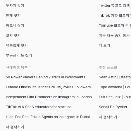
투자자 찾기
Twitter/X 프로 검색
인재 찾기
TikTok 가짜 팔로워
유사 기업 검색기
면접 평가표 템플릿
무료 인보이스 생성기
파트너 찾기
YouTube 팔로워 수
최고의 고객과 유사한 기업을 즉시 찾아보세요. AI 기반 유사 기업
무료 인터뷰 평가표 템플릿(일반, 소프트웨어 엔지니어, 영업 예시)
온라인에서 무료로 전문적인 인보이스를 만드세요. 세부 정보를 입력
살펴보기
살펴보기
살펴보기
→
→
→
코치 찾기
지금 채용 중인 회사
유통업체 찾기
더 보기
부동산 리드 찾기
LinkedIn InMail 템플릿
큐레이션 목록
추천 프로필
채용, 영업, 네트워킹을 위한 7가지 검증된 LinkedIn InMail 템
살펴보기
→
50 Power Players Behind 2026's AI Investments
Sean Astin | Creato
Female Fitness Influencers 20-35, 250K+ Followers
Tope Awotona | Fo
Independent Film Producers on Instagram in London
Erik Schluntz | Fou
불리언 검색 문자열 생성기
TikTok AI & SaaS educators for startups
Sonali De Rycker | 
채용 담당자를 위한 무료 불리언 검색 문자열 생성기 — LinkedIn 및 
High-End Real Estate Agents on Instagram in Dubai
더 검색하기
살펴보기
→
더 검색하기