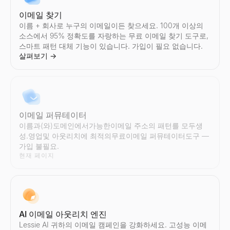
Instagram 크리에이터 찾기
TikTok 인플루언서 비교
YouTube 인플루언서 비교
Twitter/X 크리에이터 찾기
국가 및 니치별로 Instagram인플루언서를 발견.업계, 위치, 참여
모든 2명의 TikTok인플루언서를 나란히 비교 — 참여율, 팔로워 수
모든 2명의 YouTube인플루언서를 나란히 비교 — 참여율, 구독자 
국가 및 니치별로 Twitter/X인플루언서를 발견.업계, 위치, 참여
이메일 찾기
살펴보기
살펴보기
살펴보기
살펴보기
→
→
→
→
이름 + 회사로 누구의 이메일이든 찾으세요. 100개 이상의
소스에서 95% 정확도를 자랑하는 무료 이메일 찾기 도구로,
스마트 패턴 대체 기능이 있습니다. 가입이 필요 없습니다.
살펴보기
→
Instagram 인플루언서 비교
Twitter/X 인플루언서 비교
모든 2명의 Instagram인플루언서를 나란히 비교 — 참여율, 팔로워
모든 2명의 Twitter/X인플루언서를 나란히 비교 — 참여율, 팔로워
살펴보기
살펴보기
→
→
이메일 퍼뮤테이터
이름과(와)도메인에서가능한이메일 주소의 패턴를 모두생
성.영업및 아웃리치에 최적의무료이메일 퍼뮤테이터도구 —
가입 불필요.
현재 페이지
AI 이메일 아웃리치 엔진
Lessie AI 귀하의 이메일 캠페인을 강화하세요. 고성능 이메