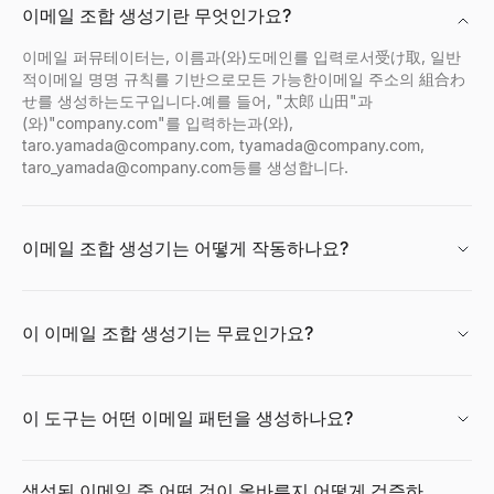
이메일 조합 생성기란 무엇인가요?
기업 프로필를 즉시 검색.회사 이름에서업계, 직원 수, 위치, 연락
지금 채용 중인 회사를 확인하세요 — 스타트업, 원격 팀, 기술 분야
공개 사용자 ID로 Discord 아바타, 배너, 사용자 이름, 배지를 
살펴보기
살펴보기
살펴보기
→
→
→
이메일 퍼뮤테이터는, 이름과(와)도메인를 입력로서受け取, 일반
적이메일 명명 규칙를 기반으로모든 가능한이메일 주소의 組合わ
せ를 생성하는도구입니다.예를 들어, "太郎 山田"과
(와)"company.com"를 입력하는과(와),
taro.yamada@company.com
,
tyamada@company.com
,
기업 위치 검색
무료 이력서 채점기
Facebook 프로필 뷰어
taro_yamada@company.com
등를 생성합니다.
기업의 위치를 즉시 검색.본사, 지사의 주소를 포함하는기업의 위치
무료 ATS 검사기로 이력서를 즉시 채점하세요. 키워드, 서식, AT
페이스북 이름, 사용자 이름 또는 프로필 URL을 입력하여 공개 프로
살펴보기
살펴보기
살펴보기
→
→
→
이메일 조합 생성기는 어떻게 작동하나요?
구매 신호 레이더
이력서 빌더
무료 AI 프로필 사진 생성기
이 이메일 조합 생성기는 무료인가요?
구매 모드의 최근 자금 조달 B2B 기업을 추적하세요. 자금 조달 단
AI 기반 무료 이력서 빌더. 스마트 제안, 전문 템플릿, 즉시 PDF
무료의 AI헤드샷 생성기에서 프로페셔널프로필 사진를 작성.6의 
살펴보기
살펴보기
살펴보기
→
→
→
이 도구는 어떤 이메일 패턴을 생성하나요?
구매 신호 디코더
이력서 요약 생성기
CPM 계산기
생성된 이메일 중 어떤 것이 올바른지 어떻게 검증하
모든 신호를 붙여넣고 의도, 연락할 사람, 시작 문구를 디코딩하세요
몇 초 만에 전문적인 이력서 요약을 생성하세요. 이력서를 업로드하
CPM（노출단가）를 즉시 계산.광고 비용, 노출수를 입력하는만에서