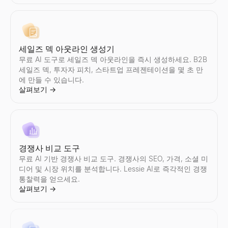
이메일 스팸 검사기
유사 기업 검색기
면접 평가표 템플릿
무료 이메일 스팸 검사기. 콜드 이메일이나 뉴스레터를 보내기 전에 
최고의 고객과 유사한 기업을 즉시 찾아보세요. AI 기반 유사 기업
무료 인터뷰 평가표 템플릿(일반, 소프트웨어 엔지니어, 영업 예시)
살펴보기
살펴보기
살펴보기
→
→
→
세일즈 덱 아웃라인 생성기
무료 AI 도구로 세일즈 덱 아웃라인을 즉시 생성하세요. B2B
세일즈 덱, 투자자 피치, 스타트업 프레젠테이션을 몇 초 만
에 만들 수 있습니다.
살펴보기
→
영업 스크립트 생성기
LinkedIn InMail 템플릿
몇 초 만에 B2B 영업 스크립트를 생성하세요. AI가 귀하의 산업과
채용, 영업, 네트워킹을 위한 7가지 검증된 LinkedIn InMail 템
살펴보기
살펴보기
→
→
경쟁사 비교 도구
무료 AI 기반 경쟁사 비교 도구. 경쟁사의 SEO, 가격, 소셜 미
AI 답장 생성기
불리언 검색 문자열 생성기
디어 및 시장 위치를 분석합니다. Lessie AI로 즉각적인 경쟁
잠재 고객의 답장을 붙여넣으면 즉시 보낼 수 있는 3가지 응답과 다
채용 담당자를 위한 무료 불리언 검색 문자열 생성기 — LinkedIn 및 
통찰력을 얻으세요.
살펴보기
살펴보기
살펴보기
→
→
→