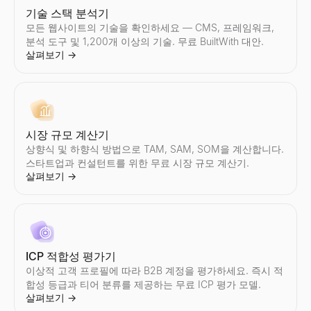
기술 스택 분석기
모든 웹사이트의 기술을 확인하세요 — CMS, 프레임워크,
분석 도구 및 1,200개 이상의 기술. 무료 BuiltWith 대안.
이메일 주소 목록
채용 신호 스캐너
면접 질문 생성기
살펴보기
→
기업의 이메일 주소목록를 검색.회사도메인에서직원의 이메일 주소
회사를 입력하세요. 채용 중인 직무, 성장 중인 팀, 그리고 연락 방
어떤 역할과 면접 유형에든 맞춤형 면접 질문을 몇 초 만에 생성하고
살펴보기
살펴보기
살펴보기
→
→
→
시장 규모 계산기
이메일 아웃리치
내 근처 소기업
추천서 생성기
상향식 및 하향식 방법으로 TAM, SAM, SOM을 계산합니다.
효과적이메일 아웃리치캠페인를 작성.템플릿, 모범 사례, 도구에서
근처 소기업 찾기 — 영업 중, 채용 중, 매물, 여성 소유, 참전용사
관리자, 동료, 인턴을 위한 4가지 무료 직원 추천서 샘플을 복사하거
스타트업과 컨설턴트를 위한 무료 시장 규모 계산기.
살펴보기
살펴보기
살펴보기
→
→
→
살펴보기
→
이메일 제목줄 테스트 도구
기업 인텔리전스 스냅샷
AI 이력서 심사기
ICP 적합성 평가기
이메일 제목줄을 무료로 테스트하세요. 길이, 파워 워드, 스팸 트리
즉시 B2B 기업 인텔리전스 스냅샷 생성 — 매출, 펀딩, 기술 스택, 
이력서를 업로드하고 직무 설명을 붙여넣어 0-100점의 일치 점수,
살펴보기
살펴보기
살펴보기
이상적 고객 프로필에 따라 B2B 계정을 평가하세요. 즉시 적
→
→
→
합성 등급과 티어 분류를 제공하는 무료 ICP 평가 모델.
살펴보기
→