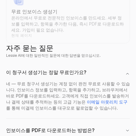
영업 반대 처리기
채용 이메일 템플릿
무료 인보이스 생성기
모든 반대를 붙여넣으면 유형, 응답 프레임워크, 2가지 답장을 얻을
무료 채용 담당자 아웃리치 이메일 템플릿 및 생성기 — 몇 초 만
온라인에서 무료로 전문적인 인보이스를 만드세요. 세부 정
살펴보기
살펴보기
→
→
보를 입력하고, 항목을 추가한 다음, 즉시 PDF로 다운로드하
세요. 가입이 필요 없습니다.
현재 페이지
자주 묻는 질문
후속 이메일 생성기
Lessie AI에 대한 일반적인 질문에 대한 답변을 얻으십시오.
마지막 접촉을 설명하면 답장을 유도하는 3개의 이메일 후속 시퀀스
살펴보기
→
이 청구서 생성기는 정말 무료인가요?
네 — 무료 청구서 생성기는 계정 없이 완전 무료로 사용할 수 있습
니다. 인보이스 정보를 입력하고, 항목을 추가하고, 브라우저에서
무료 콜드콜 도구
바로 PDF를 다운로드하세요. 고객에게 직접 인보이스를 발송하거
B2B 판매에 대한 맞춤형 콜드콜 스크립트를 생성합니다. 무료이며
나 결제 상태를 추적하는 등의 고급 기능은
이메일 아웃리치 도구
살펴보기
→
를 통해 미결제 인보이스를 대규모로 팔로업할 수 있습니다.
인보이스를 PDF로 다운로드하는 방법은?