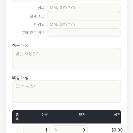
날짜
결제 조건
마감일
구매 주문 번호
청구 대상
배송 대상
항
수량
단가
금액
목
$
$0.00