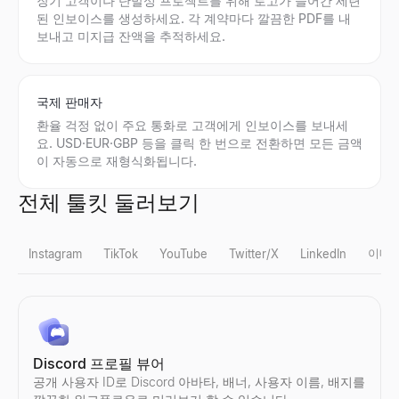
장기 고객이나 단발성 프로젝트를 위해 로고가 들어간 세련
된 인보이스를 생성하세요. 각 계약마다 깔끔한 PDF를 내
보내고 미지급 잔액을 추적하세요.
국제 판매자
환율 걱정 없이 주요 통화로 고객에게 인보이스를 보내세
요. USD·EUR·GBP 등을 클릭 한 번으로 전환하면 모든 금액
이 자동으로 재형식화됩니다.
전체 툴킷 둘러보기
이메
Instagram
TikTok
YouTube
Twitter/X
LinkedIn
Instagram 가짜 팔로워 확인
TikTok 가짜 팔로워 확인
YouTube 팔로워 수 조회
X 프로필 뷰어
LinkedIn 리드 검증기
대량 이메일 검증 도구
기업 프로필 검색
지금 채용 중인 회사
Discord 프로필 뷰어
Instagram의 가짜 팔로워를 즉시 감지.무료도구에서 참여율, 팔로
TikTok 의 가짜 팔로워를 즉시 감지.무료도구에서 참여율, 팔로워
모든 YouTube채널의 실시간구독자 수과(와)채널 통계를 확인.구독자
공개된 X(Twitter) 프로필을 익명으로 보기 — 로그인 불필요. 모
LinkedIn 게시물을 붙여넣으세요 — 작성자가 구매자인지 확인하
대량 이메일 목록을 무료로 확인하세요. 유효하지 않거나 일회용이
기업 프로필를 즉시 검색.회사 이름에서업계, 직원 수, 위치, 연락
지금 채용 중인 회사를 확인하세요 — 스타트업, 원격 팀, 기술 분야
공개 사용자 ID로 Discord 아바타, 배너, 사용자 이름, 배지를
살펴보기
살펴보기
살펴보기
살펴보기
살펴보기
살펴보기
살펴보기
살펴보기
→
→
→
→
→
→
→
→