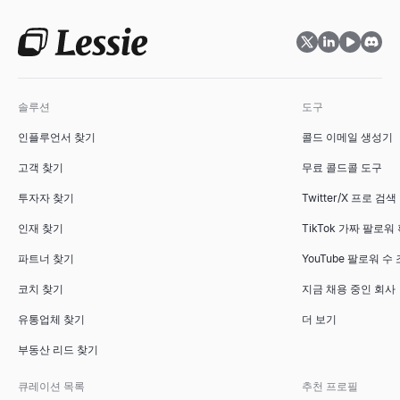
ICP 적합성 평가기
이상적 고객 프로필에 따라 B2B 계정을 평가하세요. 즉시 적합성 등
살펴보기
→
솔루션
도구
인플루언서 찾기
콜드 이메일 생성기
고객 찾기
무료 콜드콜 도구
세일즈 덱 아웃라인 생성기
투자자 찾기
Twitter/X 프로 검색
무료 AI 도구로 세일즈 덱 아웃라인을 즉시 생성하세요. B2B 세일
살펴보기
→
인재 찾기
TikTok 가짜 팔로워
파트너 찾기
YouTube 팔로워 수
코치 찾기
지금 채용 중인 회사
경쟁사 비교 도구
유통업체 찾기
더 보기
무료 AI 기반 경쟁사 비교 도구. 경쟁사의 SEO, 가격, 소셜 미디어
부동산 리드 찾기
살펴보기
→
큐레이션 목록
추천 프로필