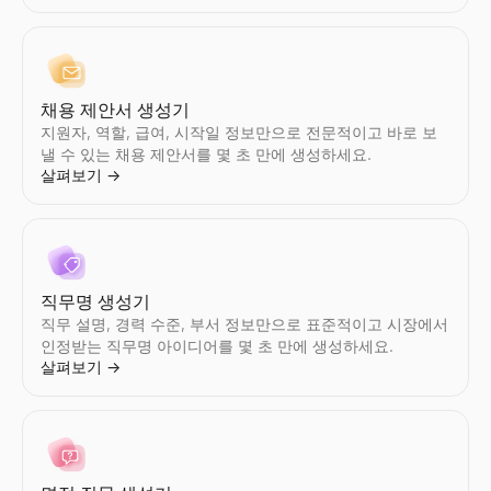
모든 2명의 Instagram인플루언서를 나란히 비교 — 참여율, 팔로워
모든 2명의 Twitter/X인플루언서를 나란히 비교 — 참여율, 팔로워
Lessie AI 귀하의 이메일 캠페인을 강화하세요. 고성능 이메일
도메인을 입력하면 실시간 구매 신호 점수, 그 뒤에 있는 신호, 그리
살펴보기
살펴보기
살펴보기
살펴보기
→
→
→
→
채용 제안서 생성기
지원자, 역할, 급여, 시작일 정보만으로 전문적이고 바로 보
이메일 주소 목록
채용 신호 스캐너
낼 수 있는 채용 제안서를 몇 초 만에 생성하세요.
기업의 이메일 주소목록를 검색.회사도메인에서직원의 이메일 주소
회사를 입력하세요. 채용 중인 직무, 성장 중인 팀, 그리고 연락 방
살펴보기
→
살펴보기
살펴보기
→
→
이메일 아웃리치
내 근처 소기업
직무명 생성기
효과적이메일 아웃리치캠페인를 작성.템플릿, 모범 사례, 도구에서
근처 소기업 찾기 — 영업 중, 채용 중, 매물, 여성 소유, 참전용사
직무 설명, 경력 수준, 부서 정보만으로 표준적이고 시장에서
살펴보기
살펴보기
→
→
인정받는 직무명 아이디어를 몇 초 만에 생성하세요.
살펴보기
→
이메일 제목줄 테스트 도구
기업 인텔리전스 스냅샷
이메일 제목줄을 무료로 테스트하세요. 길이, 파워 워드, 스팸 트리
즉시 B2B 기업 인텔리전스 스냅샷 생성 — 매출, 펀딩, 기술 스택, 