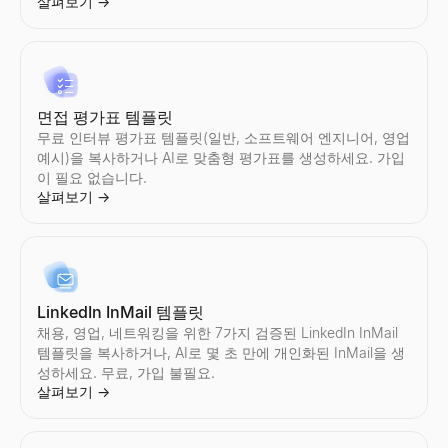
살펴보기
→
영업 반대 처리기
모든 반대를 붙여넣으면 유형, 응답 프레임워크, 2가지 답장을 얻을
면접 평가표 템플릿
살펴보기
→
무료 인터뷰 평가표 템플릿(일반, 소프트웨어 엔지니어, 영업
예시)을 복사하거나 AI로 맞춤형 평가표를 생성하세요. 가입
이 필요 없습니다.
살펴보기
→
후속 이메일 생성기
마지막 접촉을 설명하면 답장을 유도하는 3개의 이메일 후속 시퀀스
살펴보기
→
LinkedIn InMail 템플릿
채용, 영업, 네트워킹을 위한 7가지 검증된 LinkedIn InMail
템플릿을 복사하거나, AI로 몇 초 만에 개인화된 InMail을 생
무료 콜드콜 도구
성하세요. 무료, 가입 불필요.
살펴보기
→
B2B 판매에 대한 맞춤형 콜드콜 스크립트를 생성합니다. 무료이며
살펴보기
→