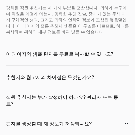
살펴보기
→
강력한 직원 추천서는 네 가지 부분을 포함합니다. 귀하가 누구이
며 직원을 어떻게 아는지, 명확한 추천 진술, 증거가 있는 두세 가
지 구체적인 성과, 그리고 귀하의 연락처 정보가 포함된 맺음말입
니다. 이 페이지의 모든 추천서 샘플은 이 구조를 따르므로, 하나를
복사하여 귀하의 세부 정보를 바꿔 넣을 수 있습니다.
Facebook 프로필 뷰어
페이스북 이름, 사용자 이름 또는 프로필 URL을 입력하여 공개 프로
살펴보기
→
이 페이지의 샘플 편지를 무료로 복사할 수 있나요?
무료 AI 프로필 사진 생성기
추천서와 참고서의 차이점은 무엇인가요?
무료의 AI헤드샷 생성기에서 프로페셔널프로필 사진를 작성.6의 
살펴보기
→
직원 추천서는 누가 작성해야 하나요? 관리자 또는 동
료?
CPM 계산기
편지를 생성할 때 제 정보가 저장되나요?
CPM（노출단가）를 즉시 계산.광고 비용, 노출수를 입력하는만에서
살펴보기
→