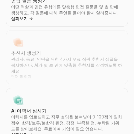
면접 질문 생성기
살펴보기
살펴보기
→
→
어떤 역할과 면접 유형에든 맞춤형 면접 질문을 몇 초 만에
생성하고, 각 질문에 대해 무엇을 들어야 할지 알려줍니다.
살펴보기
→
이메일 스팸 검사기
유사 기업 검색기
무료 이메일 스팸 검사기. 콜드 이메일이나 뉴스레터를 보내기 전에 
최고의 고객과 유사한 기업을 즉시 찾아보세요. AI 기반 유사 기업
살펴보기
살펴보기
→
→
추천서 생성기
관리자, 동료, 인턴을 위한 4가지 무료 직원 추천서 샘플을
복사하거나, AI가 몇 초 만에 맞춤형 추천서를 작성하도록 하
세요.
영업 스크립트 생성기
현재 페이지
몇 초 만에 B2B 영업 스크립트를 생성하세요. AI가 귀하의 산업과
살펴보기
→
AI 이력서 심사기
AI 답장 생성기
이력서를 업로드하고 직무 설명을 붙여넣어 0-100점의 일치
점수, 합격/보류/불합격 판정, 강점, 부족한 점, 누락된 키워
잠재 고객의 답장을 붙여넣으면 즉시 보낼 수 있는 3가지 응답과 다
드를 받아보세요. 무료이며 가입이 필요 없습니다.
살펴보기
→