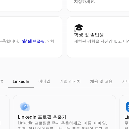
지정하세요.
🎓
학생 및 졸업생
 구축합니다.
InMail 템플릿
과 함
제한된 경험을 자신감 있고 미
이메일
기업 리서치
채용 및 고용
기타
/X
LinkedIn
LinkedIn 프로필 추출기
L
에서 참여율, 팔로워 품질, 신뢰도 점수를 분석, 봇 계정를 식별.가입 불필요
 참여율, 팔로워 품질, 신뢰도 점수를 분석, 봇 계정를 식별합니다.가입 불
통계를 확인.구독자 수, 총 조회수, 동영상 수, 참여율등를 표시.무료, 가입
로그인 불필요. 모든 공개 계정의 소개, 팔로워 수, 최근 활동을 확인할 수 있
매
LinkedIn 프로필을 즉시 추출하세요. 이름, 이메일,
무
직책, 회사 데이터를 내보내는 무료 온라인 도구. 로
라