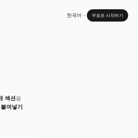
한국어
무료로 시작하기
개 섹션
을
로
붙여넣기