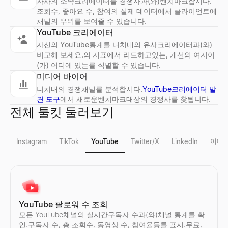
자사의 소속크리에이터를 경쟁사과(와)벤치마크합시다.
조회수, 좋아요 수, 참여의 실제 데이터에서 클라이언트에
채널의 우위를 보여줄 수 있습니다.
YouTube 크리에이터
자신의 YouTube통계를 니치내의 유사크리에이터과(와)
비교해 보세요.의 지표에서 리드하고있는, 개선의 여지이
(가) 어디에 있는를 식별할 수 있습니다.
미디어 바이어
니치내의 경쟁채널를 분석합시다.
YouTube크리에이터 발
견 도구
에서 새로운벤치마크대상의 경쟁사를 찾됩니다.
전체 툴킷 둘러보기
이메
Instagram
TikTok
YouTube
Twitter/X
LinkedIn
Instagram 가짜 팔로워 확인
TikTok 가짜 팔로워 확인
YouTube 팔로워 수 조회
Instagram의 가짜 팔로워를 즉시 감지.무료도구에서 참여율, 팔로
TikTok 의 가짜 팔로워를 즉시 감지.무료도구에서 참여율, 팔로워
모든 YouTube채널의 실시간구독자 수과(와)채널 통계를 확
살펴보기
살펴보기
→
→
인.구독자 수, 총 조회수, 동영상 수, 참여율등를 표시.무료,