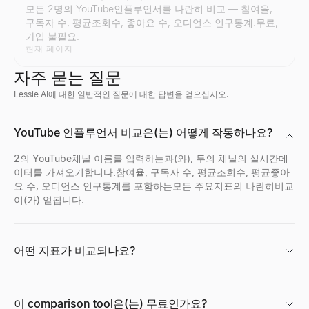
모든 2명의 YouTube인플루언서를 나란히 비교 — 참여율,
구독자 수, 평균조회수, 좋아요 수, 오디언스 인구통계.무료,
가입 불필요.
현재 페이지
자주 묻는 질문
Lessie AI에 대한 일반적인 질문에 대한 답변을 얻으십시오.
X 프로필 뷰어
LinkedIn 리드 검증기
대량 이메일 검증 도구
기업 프로필 검색
지금 채용 중인 회사
Discord 프로필 뷰어
YouTube 인플루언서 비교은(는) 어떻게 작동하나요?
공개된 X(Twitter) 프로필을 익명으로 보기 — 로그인 불필요. 모
LinkedIn 게시물을 붙여넣으세요 — 작성자가 구매자인지 확인하
대량 이메일 목록을 무료로 확인하세요. 유효하지 않거나 일회용이
기업 프로필를 즉시 검색.회사 이름에서업계, 직원 수, 위치, 연락
지금 채용 중인 회사를 확인하세요 — 스타트업, 원격 팀, 기술 분야
공개 사용자 ID로 Discord 아바타, 배너, 사용자 이름, 배지를 
살펴보기
살펴보기
살펴보기
살펴보기
살펴보기
살펴보기
→
→
→
→
→
→
2의 YouTube채널 이름를 입력하는과(와), 두의 채널의 실시간데
이터를 가져오기합니다.참여율, 구독자 수, 평균조회수, 평균좋아
요 수, 오디언스 인구통계를 포함하는모든 주요지표의 나란히비교
이(가) 얻됩니다.
트위터 프로필 검색
LinkedIn 프로필 추출기
이메일 역방향 조회
기업 위치 검색
무료 이력서 채점기
Facebook 프로필 뷰어
Twitter/X프로필를 이미지및 아바타의 설명에서 검색.사진및 프로
LinkedIn 프로필을 즉시 추출하세요. 이름, 이메일, 직책, 회사 
이메일 주소로 소유자를 즉시 파악하세요. 이름, 직함, 회사 정보를
기업의 위치를 즉시 검색.본사, 지사의 주소를 포함하는기업의 위치
무료 ATS 검사기로 이력서를 즉시 채점하세요. 키워드, 서식, AT
페이스북 이름, 사용자 이름 또는 프로필 URL을 입력하여 공개 프로
살펴보기
살펴보기
살펴보기
살펴보기
살펴보기
살펴보기
→
→
→
→
→
→
어떤 지표가 비교되나요?
이 comparison tool은(는) 무료인가요?