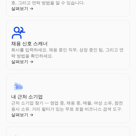
호, 그리고 연락 방법을 알 수 있습니다.
살펴보기
→
이메일 아웃리치
효과적이메일 아웃리치캠페인를 작성.템플릿, 모범 사례, 도구에서
살펴보기
→
채용 신호 스캐너
회사를 입력하세요. 채용 중인 직무, 성장 중인 팀, 그리고 연
락 방법을 확인하세요.
이메일 제목줄 테스트 도구
살펴보기
→
이메일 제목줄을 무료로 테스트하세요. 길이, 파워 워드, 스팸 트리
살펴보기
→
내 근처 소기업
이메일 스팸 검사기
근처 소기업 찾기 — 영업 중, 채용 중, 매물, 여성 소유, 참전
무료 이메일 스팸 검사기. 콜드 이메일이나 뉴스레터를 보내기 전에 
용사 소유. 거리 필터가 있는 무료 로컬 비즈니스 검색 도구.
살펴보기
→
살펴보기
→