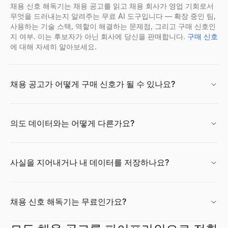
후속 이메일 생성기
채용 신호 해독기는 채용 공고를 읽고 채용 회사가 영업 기회로서
마지막 접촉을 설명하면 답장을 유도하는 3개의 이메일 후속 시퀀스
무엇을 드러내는지 알려주는 무료 AI 도구입니다 — 확장 중인 팀,
살펴보기
→
사용하는 기술 스택, 역할이 해결하는 문제점, 그리고 구매 신호인
지 여부. 이는 후보자가 아닌 회사에 당신을 판매합니다.
구매 신호
에 대해 자세히 알아보세요.
무료 이력서 채점기
Facebook 프로필 뷰어
무료 ATS 검사기로 이력서를 즉시 채점하세요. 키워드, 서식, AT
페이스북 이름, 사용자 이름 또는 프로필 URL을 입력하여 공개 프로
살펴보기
살펴보기
→
→
무료 콜드콜 도구
채용 공고가 어떻게 구매 신호가 될 수 있나요?
B2B 판매에 대한 맞춤형 콜드콜 스크립트를 생성합니다. 무료이며
살펴보기
→
이력서 빌더
무료 AI 프로필 사진 생성기
의도 데이터와는 어떻게 다른가요?
AI 기반 무료 이력서 빌더. 스마트 제안, 전문 템플릿, 즉시 PDF
무료의 AI헤드샷 생성기에서 프로페셔널프로필 사진를 작성.6의 
살펴보기
살펴보기
→
→
사실을 지어내거나 내 데이터를 저장하나요?
이력서 요약 생성기
CPM 계산기
채용 신호 해독기는 무료인가요?
몇 초 만에 전문적인 이력서 요약을 생성하세요. 이력서를 업로드하
CPM（노출단가）를 즉시 계산.광고 비용, 노출수를 입력하는만에서
살펴보기
살펴보기
→
→