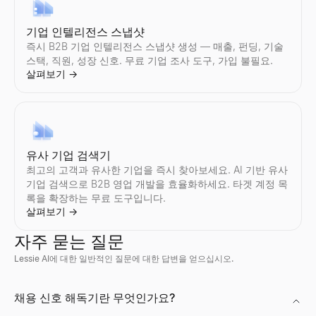
영업 스크립트 생성기
기업 인텔리전스 스냅샷
몇 초 만에 B2B 영업 스크립트를 생성하세요. AI가 귀하의 산업과
살펴보기
→
즉시 B2B 기업 인텔리전스 스냅샷 생성 — 매출, 펀딩, 기술
스택, 직원, 성장 신호. 무료 기업 조사 도구, 가입 불필요.
살펴보기
→
AI 답장 생성기
잠재 고객의 답장을 붙여넣으면 즉시 보낼 수 있는 3가지 응답과 다
살펴보기
→
유사 기업 검색기
최고의 고객과 유사한 기업을 즉시 찾아보세요. AI 기반 유사
기업 검색으로 B2B 영업 개발을 효율화하세요. 타겟 계정 목
록을 확장하는 무료 도구입니다.
살펴보기
→
영업 반대 처리기
모든 반대를 붙여넣으면 유형, 응답 프레임워크, 2가지 답장을 얻을
자주 묻는 질문
살펴보기
→
Lessie AI에 대한 일반적인 질문에 대한 답변을 얻으십시오.
지금 채용 중인 회사
Discord 프로필 뷰어
채용 신호 해독기란 무엇인가요?
지금 채용 중인 회사를 확인하세요 — 스타트업, 원격 팀, 기술 분야
공개 사용자 ID로 Discord 아바타, 배너, 사용자 이름, 배지를 
살펴보기
살펴보기
→
→