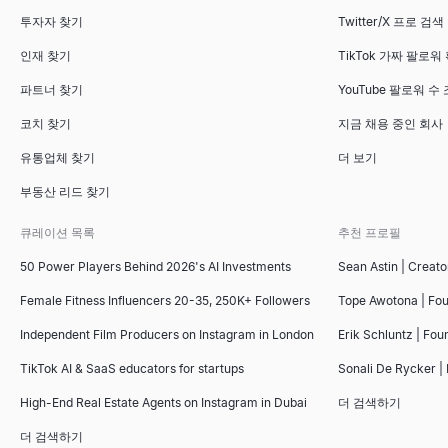
투자자 찾기
Twitter/X 프로 검색
인재 찾기
TikTok 가짜 팔로워
면접 질문 생성기
ICP 적합성 평가기
어떤 역할과 면접 유형에든 맞춤형 면접 질문을 몇 초 만에 생성하고
이상적 고객 프로필에 따라 B2B 계정을 평가하세요. 즉시 적합성 등
파트너 찾기
YouTube 팔로워 수
살펴보기
살펴보기
→
→
코치 찾기
지금 채용 중인 회사
유통업체 찾기
더 보기
부동산 리드 찾기
추천서 생성기
세일즈 덱 아웃라인 생성기
관리자, 동료, 인턴을 위한 4가지 무료 직원 추천서 샘플을 복사하거
무료 AI 도구로 세일즈 덱 아웃라인을 즉시 생성하세요. B2B 세일
큐레이션 목록
추천 프로필
살펴보기
살펴보기
→
→
50 Power Players Behind 2026's AI Investments
Sean Astin | Creato
Female Fitness Influencers 20-35, 250K+ Followers
Tope Awotona | Fo
Independent Film Producers on Instagram in London
Erik Schluntz | Fou
AI 이력서 심사기
경쟁사 비교 도구
이력서를 업로드하고 직무 설명을 붙여넣어 0-100점의 일치 점수,
무료 AI 기반 경쟁사 비교 도구. 경쟁사의 SEO, 가격, 소셜 미디어
TikTok AI & SaaS educators for startups
Sonali De Rycker | 
살펴보기
살펴보기
→
→
High-End Real Estate Agents on Instagram in Dubai
더 검색하기
더 검색하기