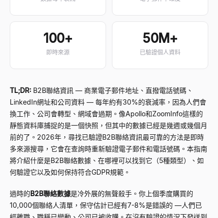
100+
50M+
即時來源
已驗證個人資料
TL;DR:
B2B聯絡資訊
—
商業電子郵件地址、直撥電話號碼、
LinkedIn網址和公司資料
—
每年約有30%的衰減率，因為人們會
換工作、公司會轉型、網域會過期。像Apollo和ZoomInfo這樣的
靜態資料庫捕捉的是一個快照，但其中的數據已經是幾週或幾個月
前的了。2026年，尋找已驗證B2B聯絡資訊最可靠的方法是即時
多來源搜尋，它會在查詢時重新驗證電子郵件和電話號碼。本指南
將介紹什麼是B2B聯絡數據、在哪裡可以找到它（5種類型）、如
何驗證它以及如何保持符合GDPR規範。
過時的
B2B聯絡數據
是冷外展的無聲殺手。你上個季度購買的
10,000個聯絡人清單，保守估計已經有7-8%是錯誤的
—
人們已
經離職、職稱已變動、公司已被收購。在沒有驗證的情況下發送到