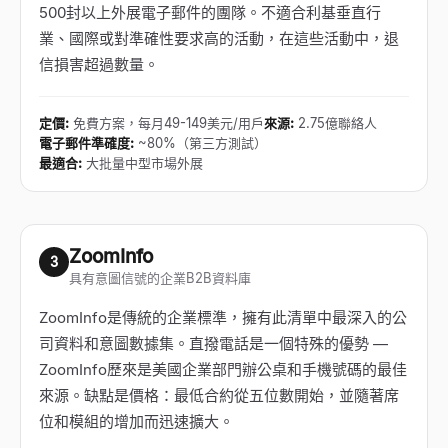
500封以上外展電子郵件的團隊。不適合利基垂直行
業、國際或對準確性要求高的活動，在這些活動中，退
信損害超過數量。
定價
:
免費方案，每月49-149美元/用戶
來源
:
2.75億聯絡人
電子郵件準確度
:
~80%（第三方測試）
最適合
:
大批量中型市場外展
ZoomInfo
3
具有意圖信號的企業B2B資料庫
ZoomInfo是傳統的企業標準，擁有此清單中最深入的公
司資料和意圖數據集。直撥電話是一個特殊的優勢
—
ZoomInfo歷來是美國企業部門辦公桌和手機號碼的最佳
來源。缺點是價格：最低合約從五位數開始，並隨著席
位和模組的增加而迅速擴大。