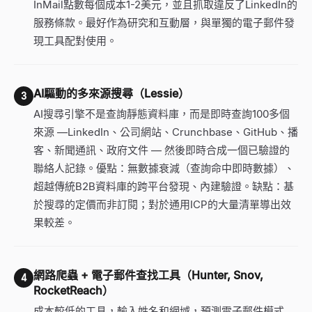
InMail點數每個成本1-2美元，並且抓取違反了LinkedIn的
服務條款。最好作為研究和互動層，與單獨的電子郵件發
現工具配對使用。
AI驅動的多來源搜尋（Lessie）
3
AI搜尋引擎不是查詢靜態資料庫，而是即時查詢100多個
來源
—
LinkedIn、公司網站、Crunchbase、GitHub、播
客、新聞通訊、政府文件
—
然後即時合成一個已驗證的
聯絡人記錄。優點：無數據衰減（查詢命中即時數據）、
超越傳統B2B資料庫的跨平台發現、內建驗證。缺點：基
於搜尋的定價而非訂閱；對於通用ICP的大量清單導出效
果較差。
網路爬蟲 + 電子郵件查找工具（Hunter, Snov,
4
RocketReach）
成本較低的工具，輸入姓名和網域，預測電子郵件模式