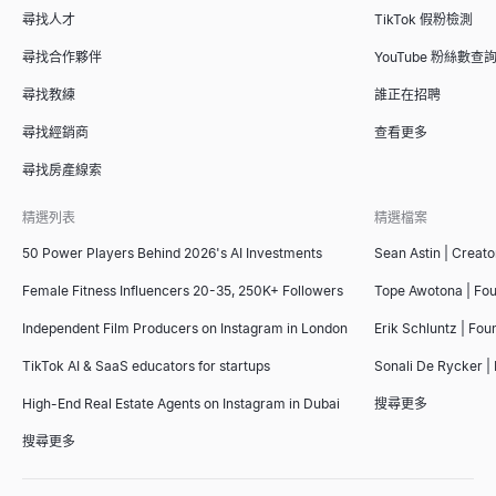
尋找人才
TikTok 假粉檢測
尋找合作夥伴
YouTube 粉絲數查
尋找教練
誰正在招聘
尋找經銷商
查看更多
尋找房產線索
精選列表
精選檔案
50 Power Players Behind 2026's AI Investments
Sean Astin | Creato
Female Fitness Influencers 20-35, 250K+ Followers
Tope Awotona | Fo
Independent Film Producers on Instagram in London
Erik Schluntz | Fou
TikTok AI & SaaS educators for startups
Sonali De Rycker | 
High-End Real Estate Agents on Instagram in Dubai
搜尋更多
搜尋更多