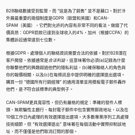
B2B聯絡數據受到監管，而
“
這是為了銷售
”
並不是藉口。對於冷
外展最重要的兩個制度是GDPR（歐盟和英國）和CAN-
SPAM（美國），它們對允許的內容有非常不同的看法。做錯了代
價高昂：GDPR罰款已達到全球收入的4%，加州（根據CCPA）的
集體訴訟通常達到七位數。
根據GDPR，處理個人的聯絡資訊需要合法的依據。對於B2B潛在
客戶開發，依據通常是
合法利益
，這意味著你必須(a)記錄為什麼
你聯繫他們的興趣超過他們的隱私利益，(b)確保聯絡人的角色與
你的報價相關，以及(c)在每條訊息中提供明確的選擇退出選項。
購買一份
“
德國所有行銷經理
”
的通用清單並用模板電子郵件轟炸
他們，是
不
符合該標準的典型例子。
CAN-SPAM更具寬容性，但仍有嚴格的規定：準確的發件人標
頭、無欺騙性主題行、每封電子郵件中包含實際郵政地址，以及在
10個工作日內處理的有效選擇退出選項。大多數專業序列工具處理
技術細節，但
“
有效選擇退出
”
意味著在每個活動中實際抑制該地
址，而不僅僅是他們取消訂閱的那個。