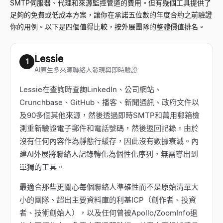
SMTP伺服器、代理和來源監控管道的費用。但有幾個工具提供了
足夠的免費或低成本方案，讓你在承諾五位數的年度合約之前驗證
你的用例。以下是四個值得比較，按外展團隊的整體價值排名。
Lessie
1
AI原生多來源聯絡人發現與即時驗證
Lessie在查詢時查詢LinkedIn、公司網站、
Crunchbase、GitHub、播客、新聞通訊、政府文件以
及90多個其他來源，然後透過即時SMTP和萬用郵箱檢
測重新驗證電子郵件和電話號碼，然後返回記錄。由於
沒有任何內容作為靜態行緩存，因此沒有數據衰減。內
建AI外展將聯絡人記錄轉化為個性化序列，無需導出到
單獨的工具。
最適合那些更關心每個聯絡人準確性而不是原始清單大
小的團隊、超出主要資料庫的利基ICP（創作者、投資
者、技術創始人），以及任何曾被Apollo/ZoomInfo退