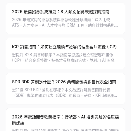
2026 最佳招募系統推薦：8 大類別招募軟體採購指南
2026 年最實用的招募系統與招募軟體分類指南！深入比較
ATS、人才搜尋、AI 人才搜尋與 CRM 工具，助您針對招募瓶頸
精準採購，打造高效招募工具鏈。
ICP 銷售指南：如何建立能精準獲客的理想客戶畫像 (ICP)
想提升 B2B 銷售轉換率？本指南帶您逐步建立理想客戶畫像
(ICP)，結合企業特徵、技術堆疊與意向信號，並利用 AI 開發工
具精準篩選高意向目標客戶。
SDR BDR 差別是什麼？2026 業務開發與銷售代表全指南
想知道 SDR BDR 差別在哪裡？本文為您詳解銷售開發代表
（SDR）與業務開發代表（BDR）的職責、薪資、KPI 與職涯路
徑，幫助您規劃最適合的業務團隊架構。
2026 年電話開發軟體指南：撥號器、AI 培訓與驗證名單採
購建議
想提升陌生電話開發接通率？這份 2026 年電話開發軟體採購指