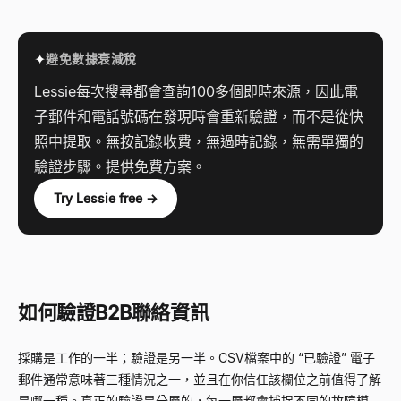
✦
避免數據衰減稅
Lessie每次搜尋都會查詢100多個即時來源，因此電
子郵件和電話號碼在發現時會重新驗證，而不是從快
照中提取。無按記錄收費，無過時記錄，無需單獨的
驗證步驟。提供免費方案。
Try Lessie free →
如何驗證B2B聯絡資訊
採購是工作的一半；驗證是另一半。CSV檔案中的
“
已驗證
”
電子
郵件通常意味著三種情況之一，並且在你信任該欄位之前值得了解
是哪一種。真正的驗證是分層的，每一層都會捕捉不同的故障模