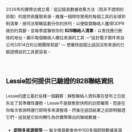
2026年的實際合規立場：從記錄其數據收集方法（而非不透明的
抓取）的提供商獲取來源，維護一個跨你使用的每個工具的全球抑
制清單，按司法管轄區劃分你的序列，以便歐盟聯絡人獲得GDPR
級別的頁腳，並每季度審核你的
B2B聯絡人清單
，以查找應已刪
除的地址。顯示每個聯絡人欄位來源的工具
—
“
這封電子郵件來自
公司3月14日的公開團隊頁面
”
—
使審核追蹤比返回沒有來源的已
驗證標誌的工具更容易。
Lessie如何提供已驗證的B2B聯絡資訊
Lessie的建立基於這樣一個觀察：靜態聯絡人資料庫在發布之日就
失去了其準確性優勢。Lessie不是銷售對快照的訪問權限，而是在
你每次查詢時運行即時多來源搜尋，然後在返回結果之前即時驗證
它們。這就是它如何轉化為你實際導出的聯絡數據。
即時多來源發現
—
每次搜尋都會命中100多個即時數據來源