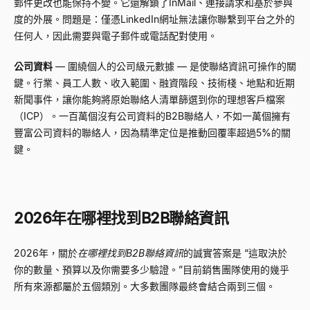
郵件更改也能保持不變。它還解鎖了InMail、連接請求和基於參與
度的外展。問題是：僅憑LinkedIn網址無法讓你聯繫到平台之外的
任何人，因此需要與電子郵件或電話配對使用。
公司資料
—
圍繞個人的公司級元數據
—
是使聯絡資訊可操作的關
鍵。行業、員工人數、收入範圍、融資階段、技術棧、地點和近期
新聞事件，讓你能夠將原始聯絡人清單篩選到你的理想客戶檔案
（ICP）。一百萬個沒有公司資料的B2B聯絡人，不如一萬個擁有
豐富公司資料的聯絡人，因為精準定位是推動回覆率超過5%的關
鍵。
2026年在哪裡找到B2B聯絡資訊
2026年，關於
在哪裡找到B2B聯絡資訊
的誠實答案是
“
這取決於
你的數量、預算以及你需要多少驗證。
”
目前銷售團隊使用的幾乎
所有來源都屬於五個類別。大多數團隊最終會結合兩到三個。