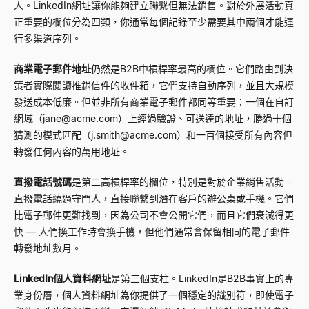
人。LinkedIn網址讓你能夠建立聯繫但無法銷售。對於外展活動真
正重要的欄位分為四類，你通常每個記錄至少需要其中兩個才能運
行多渠道序列。
商業電子郵件地址
仍然是B2B中槓桿率最高的欄位。它們路由到決
策者實際閱讀推銷信件的收件箱，它們支持自動序列，並且大規模
發送成本低廉。但並非所有商業電子郵件都同等重要：一個在自訂
網域（
jane@acme.com
）上經過驗證、可送達的地址，勝過十個
猜測的模式匹配（
j.smith@acme.com
）和一百個接受所有內容但
轉發任何內容的萬用地址。
直撥電話號碼
是第二高槓桿率的欄位，特別是對於企業銷售活動。
直撥電話繞過守門人，直接聯繫到潛在客戶的辦公桌或手機。它們
比電子郵件更難找到，因為公司不會公開它們，而且它們衰減得更
快
—
人們換工作時會換手機，但他們通常會保留相同的電子郵件
轉發地址數月。
LinkedIn個人資料網址
是第三個支柱。LinkedIn是B2B事實上的專
業身份層，個人資料網址為你提供了一個穩定的識別符，即使電子