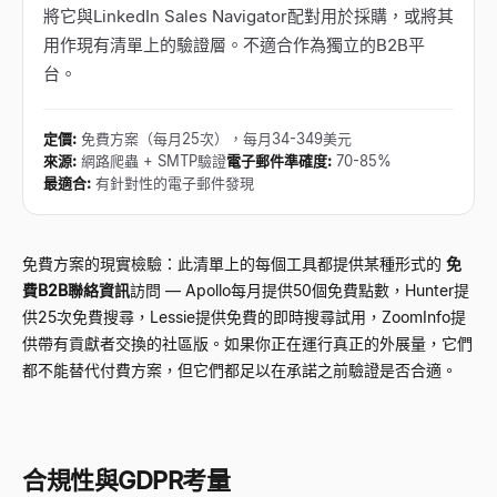
將它與LinkedIn Sales Navigator配對用於採購，或將其
用作現有清單上的驗證層。不適合作為獨立的B2B平
台。
定價
:
免費方案（每月25次），每月34-349美元
來源
:
網路爬蟲 + SMTP驗證
電子郵件準確度
:
70-85%
最適合
:
有針對性的電子郵件發現
免費方案的現實檢驗：此清單上的每個工具都提供某種形式的
免
費B2B聯絡資訊
訪問
—
Apollo每月提供50個免費點數，Hunter提
供25次免費搜尋，Lessie提供免費的即時搜尋試用，ZoomInfo提
供帶有貢獻者交換的社區版。如果你正在運行真正的外展量，它們
都不能替代付費方案，但它們都足以在承諾之前驗證是否合適。
合規性與GDPR考量