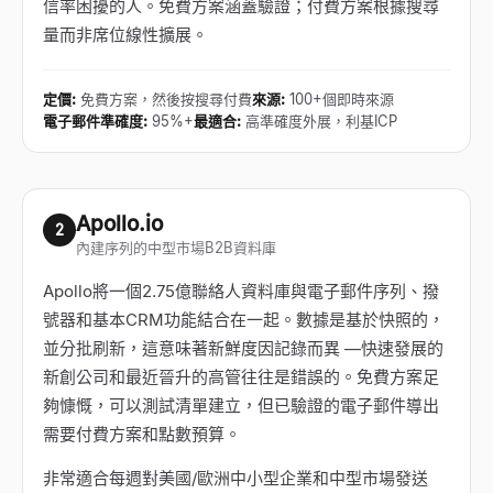
信率困擾的人。免費方案涵蓋驗證；付費方案根據搜尋
量而非席位線性擴展。
定價
:
免費方案，然後按搜尋付費
來源
:
100+個即時來源
電子郵件準確度
:
95%+
最適合
:
高準確度外展，利基ICP
Apollo.io
2
內建序列的中型市場B2B資料庫
Apollo將一個2.75億聯絡人資料庫與電子郵件序列、撥
號器和基本CRM功能結合在一起。數據是基於快照的，
並分批刷新，這意味著新鮮度因記錄而異
—
快速發展的
新創公司和最近晉升的高管往往是錯誤的。免費方案足
夠慷慨，可以測試清單建立，但已驗證的電子郵件導出
需要付費方案和點數預算。
非常適合每週對美國/歐洲中小型企業和中型市場發送