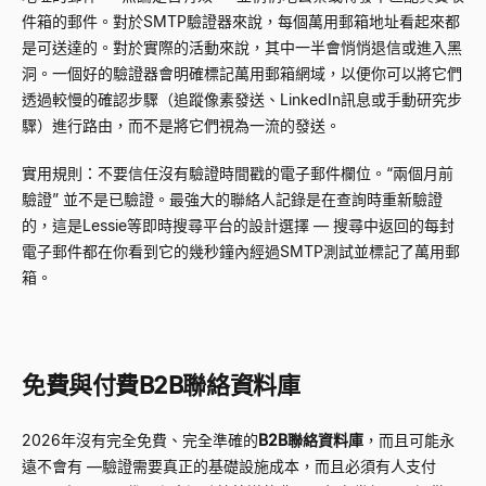
件箱的郵件。對於SMTP驗證器來說，每個萬用郵箱地址看起來都
是可送達的。對於實際的活動來說，其中一半會悄悄退信或進入黑
洞。一個好的驗證器會明確標記萬用郵箱網域，以便你可以將它們
透過較慢的確認步驟（追蹤像素發送、LinkedIn訊息或手動研究步
驟）進行路由，而不是將它們視為一流的發送。
實用規則：不要信任沒有驗證時間戳的電子郵件欄位。
“
兩個月前
驗證
”
並不是已驗證。最強大的聯絡人記錄是在查詢時重新驗證
的，這是Lessie等即時搜尋平台的設計選擇
—
搜尋中返回的每封
電子郵件都在你看到它的幾秒鐘內經過SMTP測試並標記了萬用郵
箱。
免費與付費B2B聯絡資料庫
2026年沒有完全免費、完全準確的
B2B聯絡資料庫
，而且可能永
遠不會有
—
驗證需要真正的基礎設施成本，而且必須有人支付