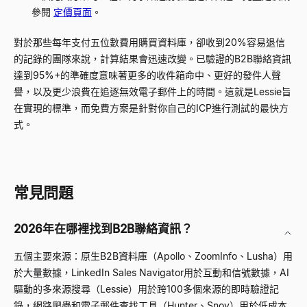
參閱
定價頁面
。
對於那些每年支付五位數費用購買資料庫，卻收到20%容易退信
的記錄的團隊來說，計算結果會迅速改變。已驗證的B2B聯絡資訊
達到95%+的準確度意味著更多的收件箱命中、更好的發件人聲
譽，以及更少浪費在追逐無效電子郵件上的時間。這就是Lessie旨
在實現的標準，而免費方案是針對你自己的ICP進行測試的最快方
式。
常見問題
2026年在哪裡找到B2B聯絡資訊？
五個主要來源：原生B2B資料庫（Apollo、ZoomInfo、Lusha）用
於大量數據，LinkedIn Sales Navigator用於互動和信號數據，AI
驅動的多來源搜尋（Lessie）用於跨100多個來源的即時驗證記
錄，網路爬蟲和電子郵件查找工具（Hunter、Snov）用於低成本