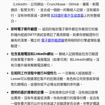
（LinkedIn、公司網站、Crunchbase、GitHub、播客、新聞
通訊、監管文件），並合成一個統一的聯絡人記錄。沒有緩存
行，沒有快照衰減。請參閱
B2B潛在客戶生成頁面
上的完整細
分。
即時電子郵件驗證
—
返回的每封電子郵件都在你看到它的幾
秒鐘內經過SMTP測試並標記了萬用郵箱。如果你想驗證你已
擁有的清單，獨立的
電子郵件驗證器
使用相同的引擎處理批量
驗證。
包含直撥電話和LinkedIn網址
—
聯絡人記錄預設包含已驗證
的商業電子郵件、直撥電話（如果可用）和LinkedIn網址。沒
有分層升級來解鎖電話欄位。
在相同工作流程中進行AI個性化
—
一旦聯絡人經過驗證，
Lessie可以根據潛在客戶的近期活動、角色和公司背景起草個
性化開場白，這樣你就不必導出到單獨的序列器。
透明的基於搜尋的定價
—
沒有按席位許可證，沒有按記錄導
出費用，沒有年度最低消費。你為你運行的搜尋付費，並且有
一個免費方案可以在任何承諾之前驗證是否合適。完整定價請