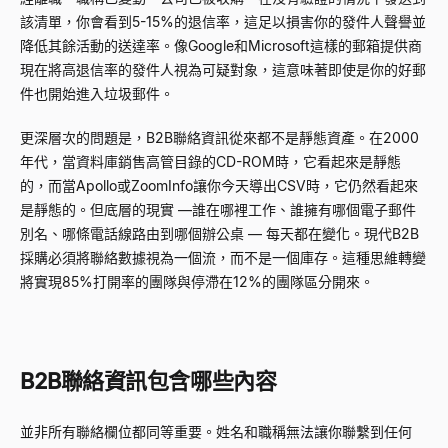
該清單，你會看到5-15%的退信率，這足以損害你的發件人聲譽並
降低其餘活動的送達率。像Google和Microsoft這樣的郵箱提供商
現在將高退信率的發件人視為可疑對象，這意味著即使是你的好郵
件也開始進入垃圾郵件。
更深層次的問題是，B2B聯絡資訊從來都不是靜態資產。在2000
年代，當資料庫銷售高管目錄的CD-ROM時，它看起來是靜態
的，而當Apollo或ZoomInfo讓你今天導出CSV時，它仍然看起來
是靜態的。但底層的現實
—
誰在哪裡工作、誰擁有哪個電子郵件
別名、哪條電話線路由到哪個辦公桌
—
每天都在變化。現代B2B
採購必須將聯絡數據視為一個流，而不是一個庫存。這種思維轉變
將實現85%打開率的團隊與停滯在12%的團隊區分開來。
B2B聯絡資訊包含哪些內容
並非所有聯絡欄位都同等重要。姓名和職稱無法讓你聯繫到任何