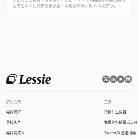
南為您深入比較自動撥號器、本地號碼顯示與 AI 培訓工具，並
教您如何搭配 Lessie 獲取驗證過的直撥電話名單，徹底告別撥
打空號，大幅翻倍您的業務對話量！
解決方案
工具
尋找網紅
冷郵件生成器
尋找客戶
免費的推銷電話工具
尋找投資人
Twitter/X 進階搜尋