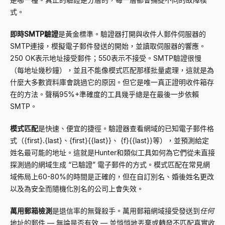
式。
即時SMTP驗證
是黃金標準。驗證器打開與收件人郵件伺服器的
SMTP連接，模擬電子郵件發送的開始，並讀取伺服器的響應。
250 OK表示地址接受郵件；550表示不接受。SMTP驗證很慢
（每地址幾秒鐘），並且不能像模式匹配那樣批量處理，這就是為
什麼大多數資料庫會跳過它的原因。但它是唯一真正證明收件箱存
在的​​方法。聲稱95%+準確度的工具幾乎總是在最後一步依賴
SMTP。
模式匹配
是快速、便宜的捷徑。驗證器查看網域的已知電子郵件格
式（
{first}
.
{last}
、
{first}{{last}}
、
{f}{{last}}
等），並預測給定
姓名最可能的地址。這就是Hunter和類似工具如何為它們從未直接
探測過的網域生成
“
已驗證
”
電子郵件的方式。模式匹配在常見網
域佈局上60-80%的時間是正確的，但在自訂別名、婚後姓名更改
以及為安全而隨機化別名的公司上會失效。
萬用郵箱檢測
是退信率的無聲殺手。萬用郵箱網域接受發送到
任何
地址的郵件
—
無論是否有效
—
並悄悄地丟棄或轉發不匹配真實收