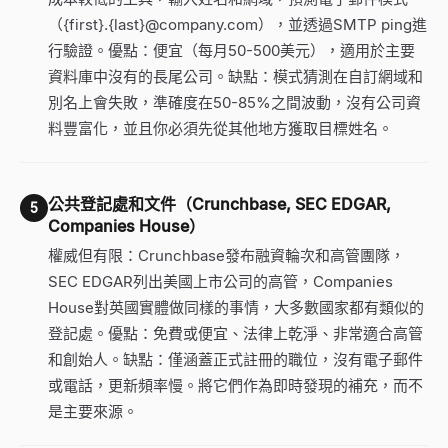
（
{first}
.
{last}@
company.com），並透過SMTP ping進
行驗證。優點：便宜（每月50-500美元），適用於主要
資料庫中沒有的長尾公司。缺點：模式猜測在自訂網域和
別名上會失敗，準確度在50-85%之間波動，沒有公司資
料豐富化，並且你必須先從其他地方獲取目標姓名。
公共登記處和文件（Crunchbase, SEC EDGAR,
5
Companies House）
權威但有限：Crunchbase發布融資輪次和高管團隊，
SEC EDGAR列出美國上市公司的高管，Companies
House對英國實體做同樣的事情，大多數國家都有類似的
登記處。優點：免費或便宜、法律上乾淨、非常適合高管
和創始人。缺點：僅涵蓋正式註冊的職位，沒有電子郵件
或電話，更新頻率慢。將它們作為即時發現的補充，而不
是主要來源。