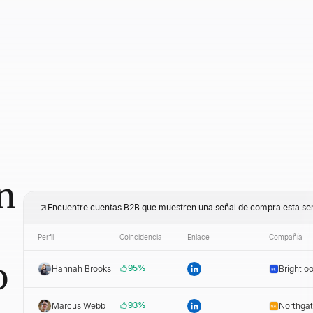
n
Encuentre cuentas B2B que muestren una señal de compra esta s
Perfil
Coincidencia
Enlace
Compañía
o
95
%
Hannah Brooks
Brightlo
93
%
Marcus Webb
Northga