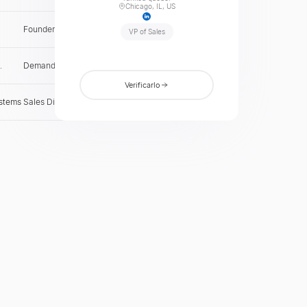
s
Chicago, IL, US
Founder & CEO
PT
Verificar
VP of Sales
Demand Gen Lead
NG
Verificar
Verificarlo
ystems
Sales Director
CA
Verificar