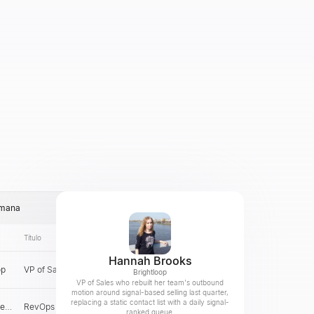
emana
Título
Correo electrónico
País
Hannah Brooks
op
VP of Sales
US
Verificar
Brightloop
VP of Sales who rebuilt her team's outbound
motion around signal-based selling last quarter,
replacing a static contact list with a daily signal-
te
RevOps Lead
GB
Verificar
ranked queue.