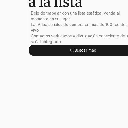
a la lista
Deje de trabajar con una lista estática, venda al
momento en su lugar
La IA lee señales de compra en más de 100 fuentes
vivo
Contactos verificados y divulgación consciente de l
señal, integrada
Buscar más