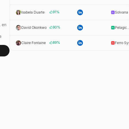
Analytic
91
%
Isabela Duarte
Solvana
, en
90
%
David Okonkwo
Pelagic
Growth
a
89
%
Claire Fontaine
Ferro S