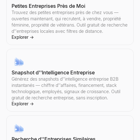
Petites Entreprises Près de Moi
Générateur de scripts de vente
Trouvez des petites entreprises près de chez vous —
Générez des scripts de vente B2B en quelques secondes. Des accro
ouvertes maintenant, qui recrutent, à vendre, propriété
Explorer
→
féminine, propriété de vétérans. Outil gratuit de recherche
d''entreprises locales avec filtres de distance.
Explorer
→
Générateur de réponses IA
Collez la réponse d'un prospect — obtenez 3 réponses prêtes à l
Explorer
→
Snapshot d''Intelligence Entreprise
Générez des snapshots d''intelligence entreprise B2B
instantanés — chiffre d''affaires, financement, stack
technologique, employés, signaux de croissance. Outil
Gestionnaire d'objections commerciales
gratuit de recherche entreprise, sans inscription.
Collez n'importe quelle objection — obtenez le type, un cadre d
Explorer
→
Explorer
→
Recherche d''Entreprises Similaires