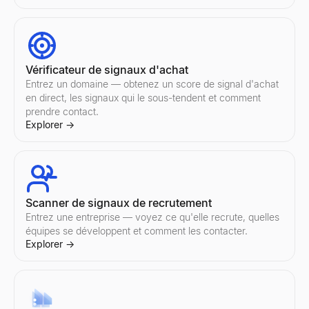
Prospection par e-mail
Automatisez la prospection par e-mail personnalisée avec l'IA. L
Explorer
→
Vérificateur de signaux d'achat
Entrez un domaine — obtenez un score de signal d'achat
en direct, les signaux qui le sous-tendent et comment
prendre contact.
Explorer
→
Testeur de lignes d''objet d''email
Testez votre ligne d''objet d''email gratuitement. Obtenez des sc
Explorer
→
Scanner de signaux de recrutement
Entrez une entreprise — voyez ce qu'elle recrute, quelles
Vérificateur de spam d'e-mails
équipes se développent et comment les contacter.
Explorer
→
Vérificateur de spam d'e-mails gratuit. Évaluez l'objet + le corps
Explorer
→