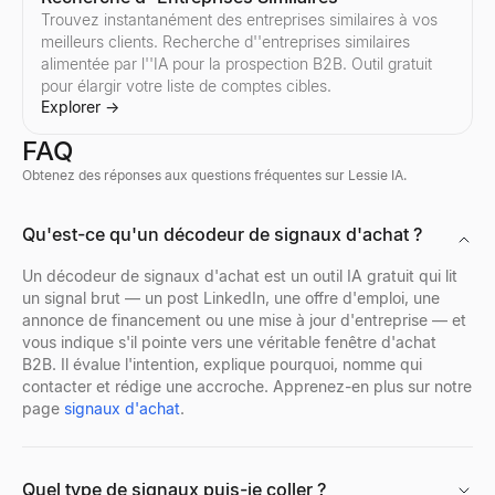
Générateur d'e-mails de suivi
Trouvez instantanément des entreprises similaires à vos
Décrivez votre dernière interaction — obtenez une séquence de 
meilleurs clients. Recherche d''entreprises similaires
Explorer
→
alimentée par l''IA pour la prospection B2B. Outil gratuit
pour élargir votre liste de comptes cibles.
Explorer
→
FAQ
Outil d'appel à froid gratuit
Obtenez des réponses aux questions fréquentes sur Lessie IA.
Générez des scripts d'appels à froid personnalisés pour « 0 » ven
Explorer
→
Qui recrute en ce moment
Visionneuse de Profils Discord
Qu'est-ce qu'un décodeur de signaux d'achat ?
Découvrez qui recrute en ce moment — un flux en direct de vérita
Prévisualisez les avatars, bannières, noms d'utilisateur et badge
Explorer
Explorer
→
→
Un décodeur de signaux d'achat est un outil IA gratuit qui lit
un signal brut — un post LinkedIn, une offre d'emploi, une
annonce de financement ou une mise à jour d'entreprise — et
vous indique s'il pointe vers une véritable fenêtre d'achat
B2B. Il évalue l'intention, explique pourquoi, nomme qui
Évaluateur de CV Gratuit
Visionneuse de Profils Facebook
contacter et rédige une accroche. Apprenez-en plus sur notre
Évaluez votre CV instantanément avec notre vérificateur ATS gra
Entrez un nom, un nom d'utilisateur ou une URL de profil Facebo
page
signaux d'achat
.
Explorer
Explorer
→
→
Quel type de signaux puis-je coller ?