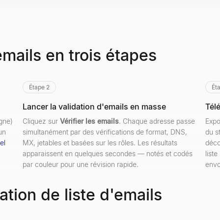
'emails en trois étapes
Étape 2
Ét
Lancer la validation d'emails en masse
Tél
igne)
Cliquez sur
Vérifier les emails
. Chaque adresse passe
Expo
un
simultanément par des vérifications de format, DNS,
du st
el
MX, jetables et basées sur les rôles. Les résultats
déco
apparaissent en quelques secondes — notés et codés
list
par couleur pour une révision rapide.
envo
ation de liste d'emails