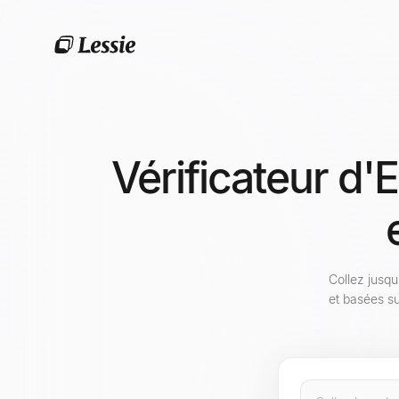
Vérificateur d'
Collez jusqu
et basées su