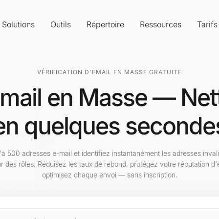
Solutions
Outils
Répertoire
Ressources
Tarifs
VÉRIFICATION D'EMAIL EN MASSE GRATUITE
Email en Masse — Nett
en quelques seconde
'à 500 adresses e-mail et identifiez instantanément les adresses invali
r des rôles. Réduisez les taux de rebond, protégez votre réputation d'
optimisez chaque envoi — sans inscription.