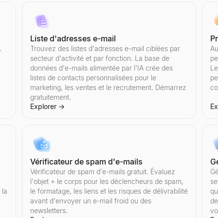
nément. Obtenez le taux d'engagement, les likes moyens, les commentai
ent. Obtenez le taux d'engagement, les likes moyens, les vues, le nomb
nément. Obtenez le taux d'engagement, les vues moyennes, les likes, l
n'importe quel compte Twitter/X. Obtenez les likes moyens, les vues, 
Voyez exactement comment votre publication apparaît sur ordinateur et 
Liste d'adresses e-mail
Pr
.
Trouvez des listes d'adresses e-mail ciblées par
Au
secteur d'activité et par fonction. La base de
pe
données d'e-mails alimentée par l'IA crée des
Le
listes de contacts personnalisées pour le
pe
marketing, les ventes et le recrutement. Démarrez
co
ublication sponsorisée. Analysez le taux d'engagement, la qualité de l'
r niche. Filtrez les créateurs par secteur d'activité, localisation et 
ar niche. Filtrez les créateurs par secteur d'activité, localisation e
nément. Obtenez le taux d'engagement, les likes moyens, les retweets, l
z votre rôle et vos compétences, obtenez 3 sections À propos soignées
gratuitement.
Explorer
→
Ex
Vérificateur de spam d'e-mails
Gé
 par niche. Filtrez les créateurs par secteur d'activité, localisation
— taux d'engagement, abonnés, likes moyens, lectures, partages et do
 — taux d'engagement, abonnés, likes moyens, vues et données démog
par niche. Filtrez les créateurs par secteur d'activité, localisation e
Vérificateur de spam d'e-mails gratuit. Évaluez
Gé
l'objet + le corps pour les déclencheurs de spam,
se
 la
le formatage, les liens et les risques de délivrabilité
qu
avant d'envoyer un e-mail froid ou des
de
newsletters.
vo