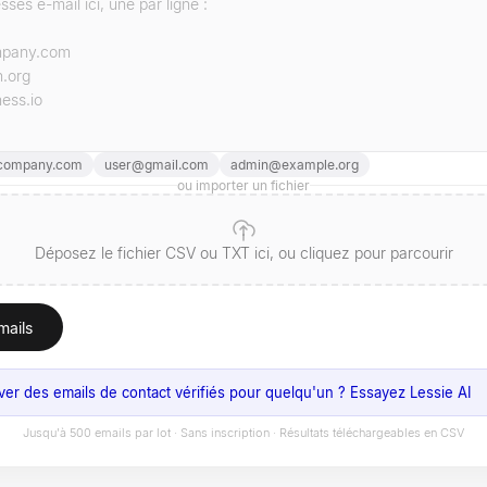
ompany.com
user@gmail.com
admin@example.org
ou importer un fichier
Déposez le fichier CSV ou TXT ici, ou cliquez pour parcourir
emails
ver des emails de contact vérifiés pour quelqu'un ? Essayez Lessie AI
Jusqu'à 500 emails par lot · Sans inscription · Résultats téléchargeables en CSV