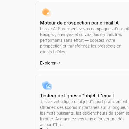
Audit Instagram
Audit TikTok
Audit YouTube
Calculateur d'engagement Twitter/X
Aperçu de publication LinkedIn
Auditez n'importe quel compte Instagram instanta
Auditez n'importe quel compte TikTok instantaném
Auditez n'importe quelle chaîne YouTube instanta
Calculez instantanément le taux d'engagement de 
Outil gratuit d'aperçu de publication LinkedIn. 
Explorer
Explorer
Explorer
Explorer
Explorer
→
→
→
→
→
Moteur de prospection par e-mail IA
Lessie AI Suralimentez vos campagnes d'e-mail
Rédigez, envoyez et suivez des e-mails très
performants sans effort — boostez votre
prospection et transformez les prospects en
Calculateur de tarifs Instagram
Trouver des créateurs TikTok
Trouver des créateurs YouTube
Audit Twitter/X
Générateur de résumé LinkedIn
clients fidèles.
Estimez le tarif d'un influenceur Instagram par p
Découvrez des influenceurs TikTok par pays et pa
Découvrez des influenceurs YouTube par pays et p
Auditez n'importe quel compte Twitter/X instanta
Générateur de résumé LinkedIn IA gratuit. Entre
Explorer
Explorer
Explorer
Explorer
Explorer
→
→
→
→
→
Explorer
→
Trouver des créateurs Instagram
Comparer les influenceurs TikTok
Comparer les influenceurs YouTube
Trouver des créateurs Twitter/X
Testeur de lignes d''objet d''email
Découvrez des influenceurs Instagram par pays et
Comparez deux influenceurs TikTok côte à côte 
Comparez deux influenceurs YouTube côte à côte
Découvrez des influenceurs Twitter/X par pays et 
Testez votre ligne d''objet d''email gratuitement.
Explorer
Explorer
Explorer
Explorer
→
→
→
→
Obtenez des scores instantanés sur la longueur,
les mots puissants, les déclencheurs de spam et
lisibilité. Augmentez vos taux d''ouverture dès
aujourd''hui.