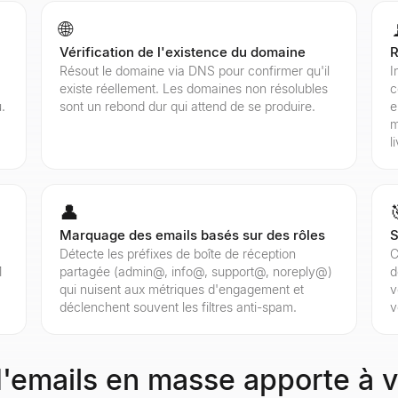
🌐
Vérification de l'existence du domaine
R
Résout le domaine via DNS pour confirmer qu'il
I
existe réellement. Les domaines non résolubles
c
.
sont un rebond dur qui attend de se produire.
e
m
l
👤
Marquage des emails basés sur des rôles
S
Détecte les préfixes de boîte de réception
C
1
partagée (admin@, info@, support@, noreply@)
d
qui nuisent aux métriques d'engagement et
v
déclenchent souvent les filtres anti-spam.
v
 d'emails en masse apporte à