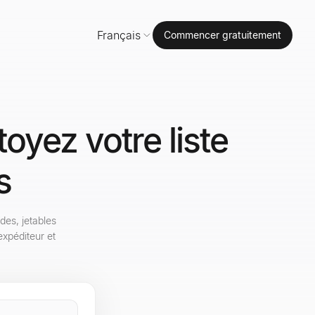
Français
Commencer gratuitement
oyez votre liste
s
des, jetables
expéditeur et