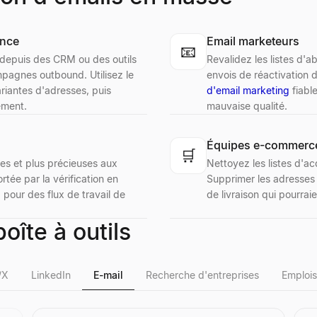
ance
Email marketeurs
📧
s depuis des CRM ou des outils
Revalidez les listes d'
pagnes outbound. Utilisez le
envois de réactivation d
riantes d'adresses, puis
d'email marketing
fiabl
ement.
mauvaise qualité.
Équipes e-commerce 
🛒
es et plus précieuses aux
Nettoyez les listes d'ac
rtée par la vérification en
Supprimer les adresses 
 pour des flux de travail de
de livraison qui pourraie
oîte à outils
/X
LinkedIn
E-mail
Recherche d'entreprises
Emplois