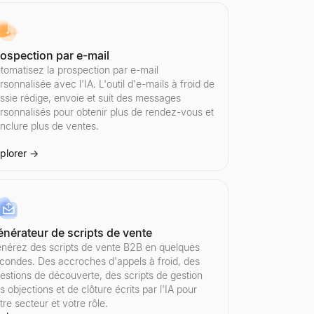
res, le nombre d'abonnés et les statistiques complètes du profil. Grat
re d'abonnés et les statistiques complètes du profil. Gratuit, sans in
e nombre d'abonnés et les statistiques complètes de la chaîne. Gratuit
les retweets et les métriques d'interaction gratuitement. Aucune inscr
mobile, où se situe la coupure « …voir plus », et si votre accroche sur
ospection par e-mail
tomatisez la prospection par e-mail
rsonnalisée avec l'IA. L'outil d'e-mails à froid de
ssie rédige, envoie et suit des messages
rsonnalisés pour obtenir plus de rendez-vous et
nclure plus de ventes.
audience et le nombre d'abonnés pour obtenir des estimations de tarifs 
métriques d'engagement. Outil gratuit de découverte de créateurs TikTok
t métriques d'engagement. Outil gratuit de découverte de créateurs You
e nombre d'abonnés et les statistiques complètes du profil. Gratuit, s
 et à la première personne en quelques secondes. Prêt pour les recrut
plorer
→
nérateur de scripts de vente
 et métriques d'engagement. Outil gratuit de découverte de créateurs In
nnées démographiques de l'audience. Gratuit, sans inscription.
raphiques de l'audience. Gratuit, sans inscription.
t métriques d'engagement. Outil gratuit de découverte de créateurs Twit
nérez des scripts de vente B2B en quelques
condes. Des accroches d'appels à froid, des
estions de découverte, des scripts de gestion
s objections et de clôture écrits par l'IA pour
tre secteur et votre rôle.