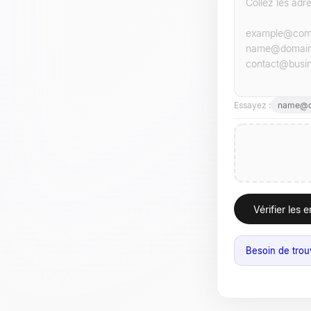
Essayez :
name@c
Vérifier les 
Besoin de trou