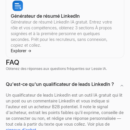
Explorer
Explorer
Explorer
Explorer
→
→
→
→
Générateur de résumé LinkedIn
Générateur de résumé LinkedIn IA gratuit. Entrez votre
rôle et vos compétences, obtenez 3 sections À propos
Comparer les influenceurs Instagram
Comparer les influenceurs Twitter/X
soignées et à la première personne en quelques
Comparez deux influenceurs Instagram côte à côte — taux d'eng
Comparez deux influenceurs Twitter/X côte à côte — taux d'eng
secondes. Prêt pour les recruteurs, sans connexion,
Explorer
Explorer
→
→
copiez et collez.
Explorer
→
FAQ
Obtenez des réponses aux questions fréquentes sur Lessie IA.
Vérificateur d'emails en masse
Recherche de profil d'entreprise
Qui recrute en ce moment
Visionneuse de Profils Discord
Qu'est-ce qu'un qualificateur de leads LinkedIn ?
Vérifiez gratuitement des listes d'e-mails en masse — supprimez i
Recherchez le profil de n'importe quelle entreprise instantanément.
Découvrez qui recrute en ce moment — un flux en direct de vérita
Prévisualisez les avatars, bannières, noms d'utilisateur et badge
Explorer
Explorer
Explorer
Explorer
→
→
→
→
Un qualificateur de leads LinkedIn est un outil IA gratuit qui lit
un post ou un commentaire LinkedIn et vous indique si
l'auteur est un acheteur B2B potentiel. Il note le signal
d'acheteur, extrait les points faibles qu'il exprime, conseille de
se connecter ou non, et rédige une réponse personnalisée —
Recherche d'email inverse
Recherche de localisation d'entreprise
Évaluateur de CV Gratuit
Visionneuse de Profils Facebook
tout cela à partir du texte que vous collez. Voir plus de
Identifiez instantanément la personne derrière n'importe quel emai
Trouvez tous les emplacements de bureaux de n'importe quelle en
Évaluez votre CV instantanément avec notre vérificateur ATS gra
Entrez un nom, un nom d'utilisateur ou une URL de profil Facebo
signaux d'achat
.