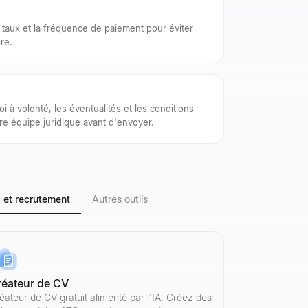
le taux et la fréquence de paiement pour éviter
re.
oi à volonté, les éventualités et les conditions
re équipe juridique avant d'envoyer.
 et recrutement
Autres outils
réateur de CV
onnés et le score de crédibilité pour identifier les comptes robots. Au
s et le score de crédibilité pour identifier les comptes robots. Aucune
, le total des vues, les vidéos, le taux d'engagement et plus encore. G
onnés et l'activité récente de tout compte public.
ièges à spam. Réduisez les taux de rebond et améliorez la délivrabilité
 d'affaires, les financements, la localisation, les liens sociaux et plus 
éateur de CV gratuit alimenté par l'IA. Créez des