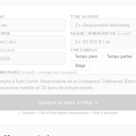
DAT
TITRE DU POSTE
EPRISE
SALAIRE / RÉMUNÉRATION
(facultatif)
(facultatif)
TYPE D'EMPLOI
Temps plein
Temps partiel
Stage
ÉMENTAIRES
(facultatif — manager, lieu, avantages)
Générer la lettre d'offre →
✓
Gratuit
✓
Pas d'inscription nécessaire
✓
Prêt à envoyer