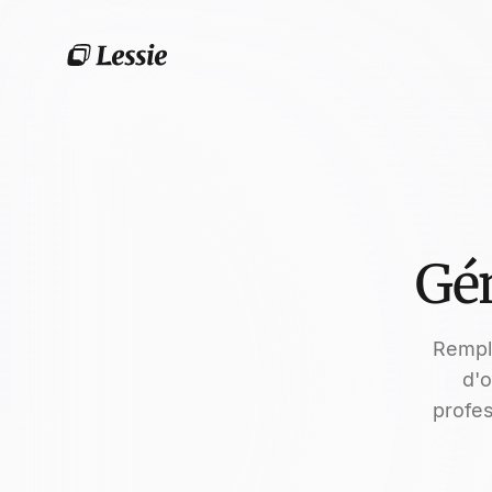
Gén
Rempli
d'o
profe