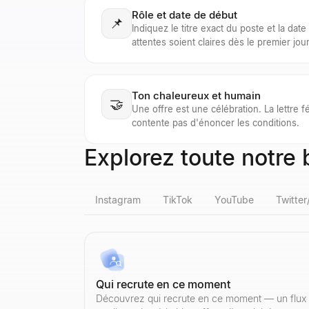
Rôle et date de début
📌
Indiquez le titre exact du poste et la dat
attentes soient claires dès le premier jour
Ton chaleureux et humain
🤝
Une offre est une célébration. La lettre fé
contente pas d'énoncer les conditions.
Explorez toute notre b
Instagram
TikTok
YouTube
Twitter
Vérification faux abonnés Instagram
Vérification faux abonnés TikTok
Nombre d'abonnés YouTube
Visionneuse de Profils X
Qualificateur de Leads LinkedIn
Vérificateur d'emails en masse
Recherche de profil d'entreprise
Qui recrute en ce moment
Détectez les faux abonnés Instagram instantanémen
Détectez les faux abonnés TikTok instantanément. 
Vérifiez le nombre d'abonnés en temps réel et les
Consultez anonymement les profils X (Twitter) p
Collez un post LinkedIn — voyez si l'auteur est
Vérifiez gratuitement des listes d'e-mails en mas
Recherchez le profil de n'importe quelle entreprise
Découvrez qui recrute en ce moment — un flux