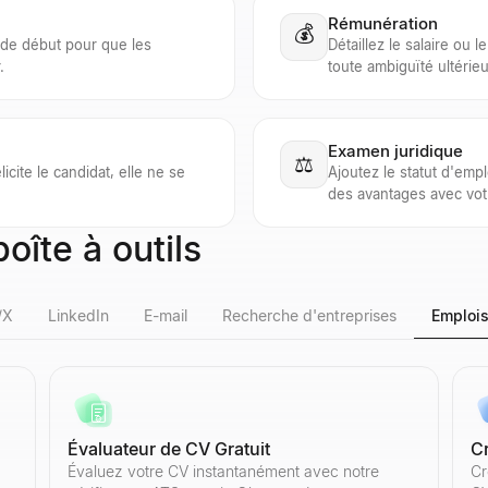
Rémunération
💰
e de début pour que les
Détaillez le salaire ou 
.
toute ambiguïté ultérieu
Examen juridique
⚖️
licite le candidat, elle ne se
Ajoutez le statut d'empl
des avantages avec vot
oîte à outils
/X
LinkedIn
E-mail
Recherche d'entreprises
Emplois
Évaluateur de CV Gratuit
C
t. Notre outil gratuit analyse le taux d'engagement, la qualité des ab
Notre outil gratuit analyse le taux d'engagement, la qualité des abonné
 statistiques de n'importe quelle chaîne YouTube. Consultez les abonnés
ublics — aucune connexion requise. Parcourez les bios, le nombre d'ab
 un acheteur et obtenez une réponse personnalisée.
se — supprimez instantanément les e-mails invalides, jetables et les p
 instantanément. Obtenez le secteur d'activité, les effectifs, le chiffre
Évaluez votre CV instantanément avec notre
Cr