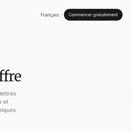
Français
Commencer gratuitement
ffre
lettres
e et
elques