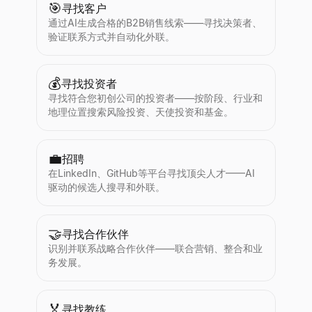
🎯
寻找客户
通过AI生成合格的B2B销售线索——寻找决策者、
验证联系方式并自动化外联。
💰
寻找投资者
寻找符合您初创公司的投资者——按阶段、行业和
地理位置搜索风险投资、天使投资和基金。
💼
招聘
在LinkedIn、GitHub等平台寻找顶尖人才——AI
驱动的候选人搜寻和外联。
🤝
寻找合作伙伴
识别并联系战略合作伙伴——联合营销、整合和业
务发展。
🏅
寻找教练