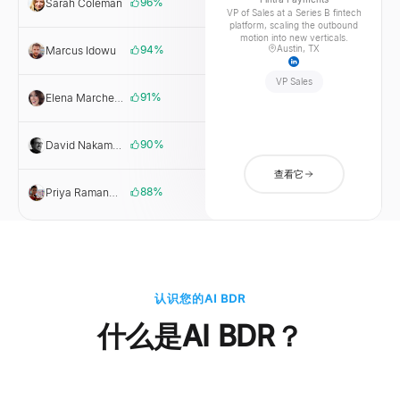
96
%
Sarah Coleman
Fintra
VP of Sales at a Series B fintech
Payments
platform, scaling the outbound
motion into new verticals.
94
%
Austin, TX
Marcus Idowu
Cargofy
VP Sales
91
%
Elena Marchetti
Marchetti
Growth Labs
90
%
David Nakamura
Northloop
Dev
查看它
88
%
Priya Ramanathan
Helixware
HR
认识您的AI BDR
什么是AI BDR？