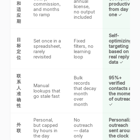
annual
和
commission,
productive
license,
适
and months
from day
no output
to ramp
one
✓
应
included
期
Self-
目
Set once in a
Fixed
optimizing
标
spreadsheet,
filters, no
targeting
定
rarely
learning
based on
revisited
loop
real reply
位
data
✓
联
Bulk
95%+
系
records
verified
Manual
人
that decay
contacts at
lookups that
准
month
the moment
go stale fast
over
of outreach
确
month
✓
性
Personal,
No
Personalized
外
but capped
outreach
outreach
联
by hours in
— data
sent around
the day
only
the clock
✓