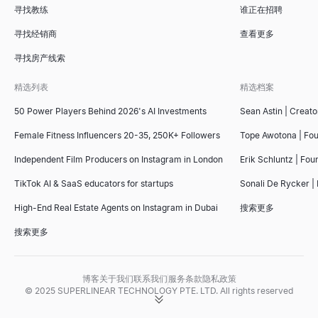
寻找教练
谁正在招聘
寻找经销商
查看更多
寻找房产线索
精选列表
精选档案
50 Power Players Behind 2026's AI Investments
Sean Astin | Creato
Female Fitness Influencers 20-35, 250K+ Followers
Tope Awotona | Fo
Independent Film Producers on Instagram in London
Erik Schluntz | Fou
TikTok AI & SaaS educators for startups
Sonali De Rycker | 
High-End Real Estate Agents on Instagram in Dubai
搜索更多
搜索更多
博客
关于我们
联系我们
服务条款
隐私政策
© 2025 SUPERLINEAR TECHNOLOGY PTE. LTD. All rights reserved