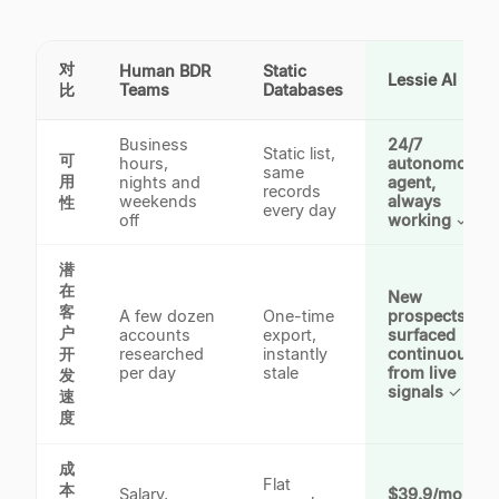
对
Human BDR
Static
Lessie AI
比
Teams
Databases
Business
24/7
Static list,
可
hours,
autonomous
same
用
nights and
agent,
records
weekends
always
性
every day
off
working
✓
潜
在
New
客
A few dozen
One-time
prospects
户
accounts
export,
surfaced
开
researched
instantly
continuously
per day
stale
from live
发
signals
✓
速
度
成
Flat
本
Salary,
$39.9/mo,