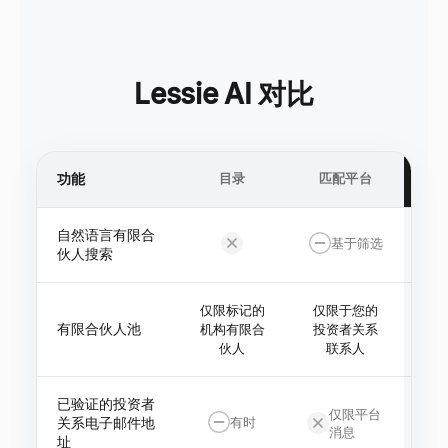
Lessie AI 对比
功能
目录
匹配平台
自然语言有限合
基于筛选
伙人搜索
仅限标记的
仅限于您的
5
有限合伙人池
机构有限合
投资者关系
赠
伙人
联系人
已验证的投资者
仅限平台
关系电子邮件地
有时
消息
址