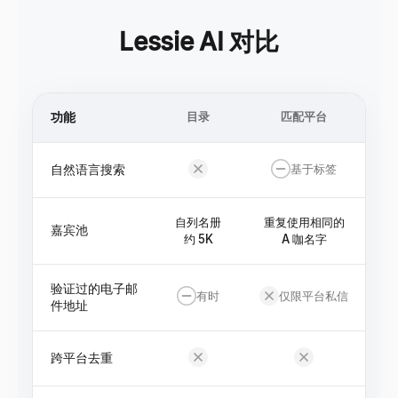
Lessie AI 对比
功能
目录
匹配平台
自然语言搜索
基于标签
自列名册
重复使用相同的
嘉宾池
约 5K
A 咖名字
验证过的电子邮
有时
仅限平台私信
件地址
跨平台去重