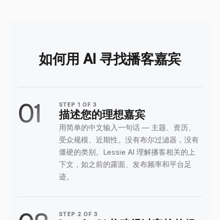
如何用 AI 寻找播客嘉宾
01
STEP
1
OF
3
描述您的理想嘉宾
用简单的中文输入一句话 — 主题、资历、
受众规模、近期性。没有布尔过滤器，没有
僵硬的类别。Lessie AI 理解播客相关的上
下文，如之前的露面、发布频率和平台足
迹。
STEP
2
OF
3