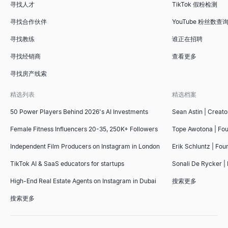
寻找人才
TikTok 假粉检测
寻找合作伙伴
YouTube 粉丝数查
寻找教练
谁正在招聘
寻找经销商
查看更多
寻找房产线索
精选列表
精选档案
50 Power Players Behind 2026's AI Investments
Sean Astin | Creato
Female Fitness Influencers 20-35, 250K+ Followers
Tope Awotona | Fo
Independent Film Producers on Instagram in London
Erik Schluntz | Fou
TikTok AI & SaaS educators for startups
Sonali De Rycker | 
High-End Real Estate Agents on Instagram in Dubai
搜索更多
搜索更多