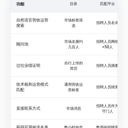
功能
目录
匹配平台
自然语言营收运营
市场标签筛
招聘人员名录
搜索
选
市场名册约
招聘人员网络
顾问池
几百人
<50人
自行上传的
过往业绩证明
招聘人员摘要
简历
技术栈和运营模式
通用营收运
招聘人员猜测
匹配
营标签
招聘人员作为
直接联系方式
市场消息
守门人
获得可用候选名单
数小时的市
数周的招聘周