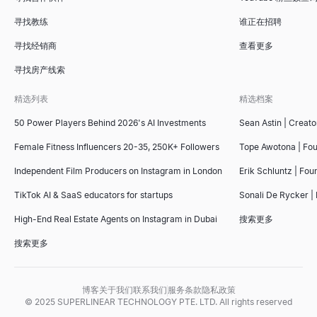
寻找教练
谁正在招聘
寻找经销商
查看更多
寻找房产线索
精选列表
精选档案
50 Power Players Behind 2026's AI Investments
Sean Astin | Creato
Female Fitness Influencers 20-35, 250K+ Followers
Tope Awotona | Fo
Independent Film Producers on Instagram in London
Erik Schluntz | Fou
TikTok AI & SaaS educators for startups
Sonali De Rycker | 
High-End Real Estate Agents on Instagram in Dubai
搜索更多
搜索更多
博客
关于我们
联系我们
服务条款
隐私政策
© 2025 SUPERLINEAR TECHNOLOGY PTE. LTD. All rights reserved