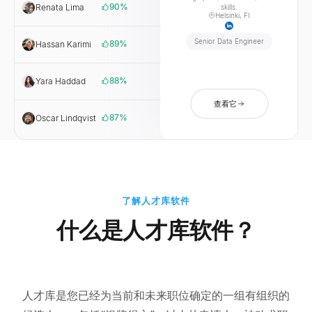
90
%
Renata Lima
PagSeguro
skills.
Helsinki, FI
Senior Data Engineer
89
%
Hassan Karimi
Wealthsimple
88
%
Yara Haddad
Tamatem
查看它
87
%
Oscar Lindqvist
Tink
了解人才库软件
什么是人才库软件？
人才库是您已经为当前和未来职位确定的一组有组织的