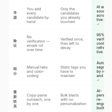
AI auto-
You add
Only the
sources
寻
every
candidates
across 1
源
candidate by
you already
live sou
hand
touched
✓
95%+
No
Verified once,
verified
验
verification —
then left to
contacts
证
emails rot
decay
refreshe
over time
live
✓
Auto-
Manual tabs
Static tags you
segment
细
and color-
have to
by role, s
分
coding
maintain
and sou
✓
AI-
重
Copy-paste
Bulk blasts
personal
新
outreach, one
with no
re-
联
by one
personalization
engagem
系
built in