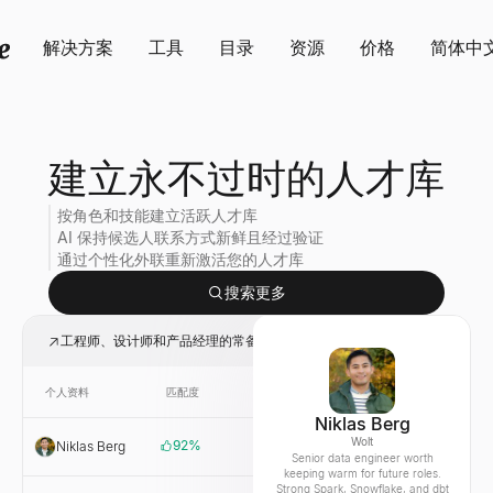
解决方案
工具
目录
资源
价格
简体中
建立永不过时的人才库
按角色和技能建立活跃人才库
AI 保持候选人联系方式新鲜且经过验证
通过个性化外联重新激活您的人才库
搜索更多
工程师、设计师和产品经理的常备人才库
个人资料
匹配度
链接
公司
Niklas Berg
Wolt
92
%
Niklas Berg
Wolt
Senior data engineer worth
keeping warm for future roles.
Strong Spark, Snowflake, and dbt