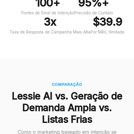
100+
95%+
Fontes de Sinal de Intenção
Precisão de Contato
3x
$39.9
Taxa de Resposta de Campanha Mais Alta
Por Mês, Ilimitado
COMPARAÇÃO
Lessie AI vs. Geração de
Demanda Ampla vs.
Listas Frias
Como o marketing baseado em intenção se