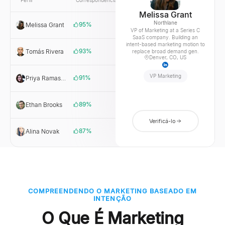
Perfil
Correspondência
Link
Empresa
Melissa Grant
Northlane
95
%
Melissa Grant
Northlane
VP of Marketing at a Series C
SaaS company. Building an
intent-based marketing motion to
93
%
Tomás Rivera
Vantree
replace broad demand gen.
Denver, CO, US
VP Marketing
91
%
Priya Ramaswamy
Ledgerbase
89
%
Ethan Brooks
Fieldstack
Verificá-lo
87
%
Alina Novak
Orbiton
COMPREENDENDO O MARKETING BASEADO EM
INTENÇÃO
O Que É Marketing