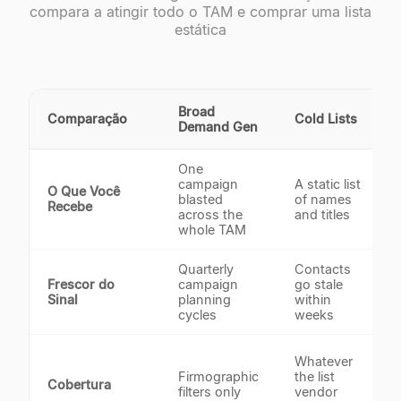
compara a atingir todo o TAM e comprar uma lista
estática
Broad
Comparação
Cold Lists
Demand Gen
One
campaign
A static list
O Que Você
blasted
of names
Recebe
across the
and titles
whole TAM
Quarterly
Contacts
Frescor do
campaign
go stale
Sinal
planning
within
cycles
weeks
Whatever
Firmographic
the list
Cobertura
filters only
vendor