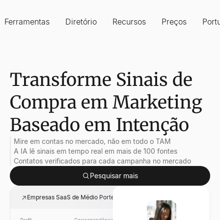
Ferramentas
Diretório
Recursos
Preços
Port
Transforme Sinais de
Compra em Marketing
Baseado em Intenção
Mire em contas no mercado, não em todo o TAM
A IA lê sinais em tempo real em mais de 100 fontes
Contatos verificados para cada campanha no mercado
Pesquisar mais
Empresas SaaS de Médio Porte no Mercado Este Mês