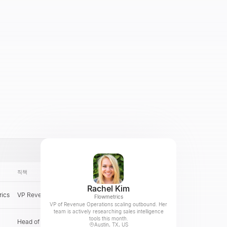
직책
이메일
국가
Rachel Kim
rics
VP Revenue Operations
US
확인
Flowmetrics
VP of Revenue Operations scaling outbound. Her
team is actively researching sales intelligence
tools this month.
Head of Demand Generation
GB
확인
Austin, TX, US