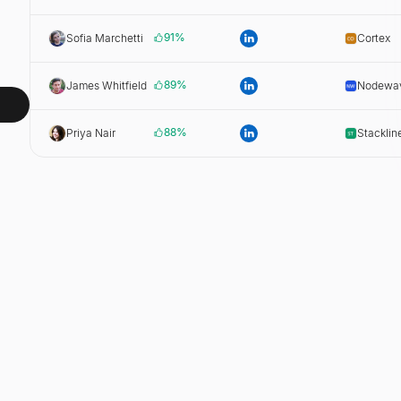
91
%
Sofia Marchetti
Cortex
89
%
James Whitfield
Nodewa
88
%
Priya Nair
Stacklin