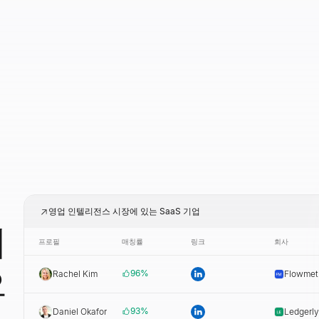
영업 인텔리전스 시장에 있는 SaaS 기업
터
프로필
매칭률
링크
회사
으
96
%
Rachel Kim
Flowmet
93
%
Daniel Okafor
Ledgerly