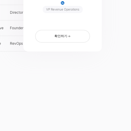
VP Revenue Operations
Director of Sales
IT
확인
ve
Founder & CEO
CA
확인
확인하기
e
RevOps Manager
IN
확인