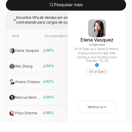
Pesquisar mais
Encontre VPs de Vendas em empresas SaaS da Série B
contratando para cargos de outbound
Perfil
Correspondência
Link
Empresa
Elena Vasquez
Ledgerwise
VP of Sales at a Series B fintech,
96
%
Elena Vasquez
Ledgerwise
scaling outbound right after
closing a new funding round.
Austin, TX, US
94
%
Wei Zhang
Northwind
Cloud
VP of Sales
92
%
Amara Chukwu
Fielda
90
%
Marcus Bennett
Harborlight
Systems
Verificá-lo
88
%
Priya Sharma
Vantra Labs