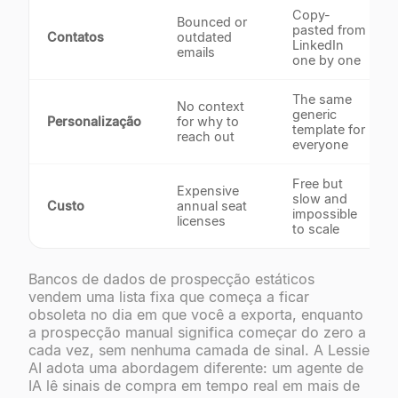
Copy-
Bounced or
pasted from
Contatos
outdated
LinkedIn
emails
one by one
The same
No context
generic
Personalização
for why to
template for
reach out
everyone
Free but
Expensive
slow and
Custo
annual seat
impossible
licenses
to scale
Bancos de dados de prospecção estáticos
vendem uma lista fixa que começa a ficar
obsoleta no dia em que você a exporta, enquanto
a prospecção manual significa começar do zero a
cada vez, sem nenhuma camada de sinal. A Lessie
AI adota uma abordagem diferente: um agente de
IA lê sinais de compra em tempo real em mais de