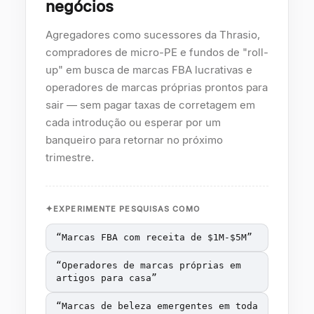
negócios
Agregadores como sucessores da Thrasio,
compradores de micro-PE e fundos de "roll-
up" em busca de marcas FBA lucrativas e
operadores de marcas próprias prontos para
sair — sem pagar taxas de corretagem em
cada introdução ou esperar por um
banqueiro para retornar no próximo
trimestre.
EXPERIMENTE PESQUISAS COMO
“
Marcas FBA com receita de $1M-$5M
”
“
Operadores de marcas próprias em
artigos para casa
”
“
Marcas de beleza emergentes em toda