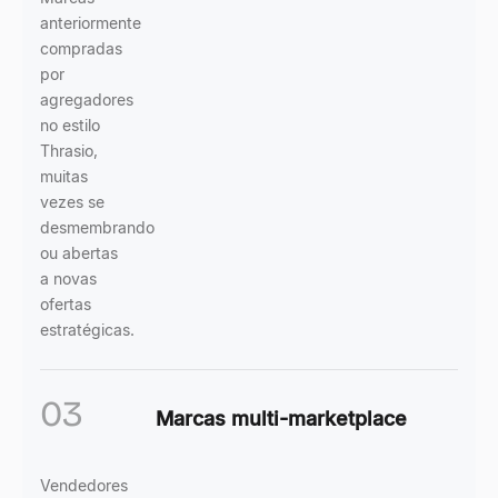
anteriormente
compradas
por
agregadores
no estilo
Thrasio,
muitas
vezes se
desmembrando
ou abertas
a novas
ofertas
estratégicas.
03
Marcas multi-marketplace
Vendedores