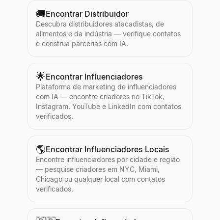
🚚
Encontrar Distribuidor
Descubra distribuidores atacadistas, de
alimentos e da indústria — verifique contatos
e construa parcerias com IA.
🌟
Encontrar Influenciadores
Plataforma de marketing de influenciadores
com IA — encontre criadores no TikTok,
Instagram, YouTube e LinkedIn com contatos
verificados.
🌎
Encontrar Influenciadores Locais
Encontre influenciadores por cidade e região
— pesquise criadores em NYC, Miami,
Chicago ou qualquer local com contatos
verificados.