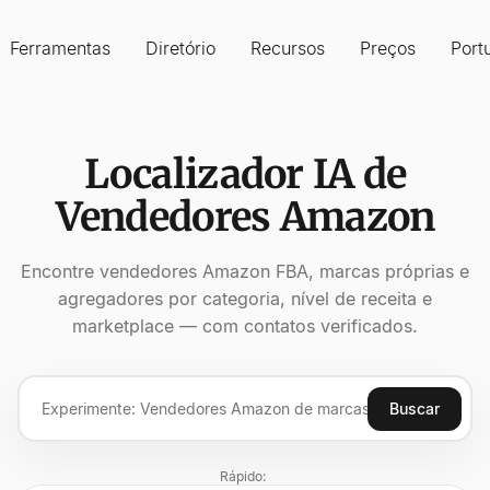
Ferramentas
Diretório
Recursos
Preços
Port
Localizador IA de
Vendedores Amazon
Encontre vendedores Amazon FBA, marcas próprias e
agregadores por categoria, nível de receita e
marketplace — com contatos verificados.
Buscar
Rápido: