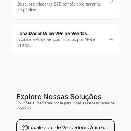
→
Descubra criadores B2B por tópico e tamanho
de público.
Localizador IA de VPs de Vendas
→
Alcance VPs de Vendas filtrados por ARR e
vertical.
Explore Nossas Soluções
Soluções alimentadas por IA para todas as necessidades de
negócios
📦
Localizador de Vendedores Amazon