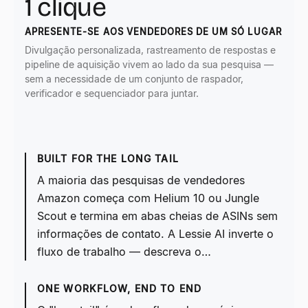
1 clique
APRESENTE-SE AOS VENDEDORES DE UM SÓ LUGAR
Divulgação personalizada, rastreamento de respostas e
pipeline de aquisição vivem ao lado da sua pesquisa —
sem a necessidade de um conjunto de raspador,
verificador e sequenciador para juntar.
BUILT FOR THE LONG TAIL
A maioria das pesquisas de vendedores
Amazon começa com Helium 10 ou Jungle
Scout e termina em abas cheias de ASINs sem
informações de contato. A Lessie AI inverte o
fluxo de trabalho — descreva o…
ONE WORKFLOW, END TO END