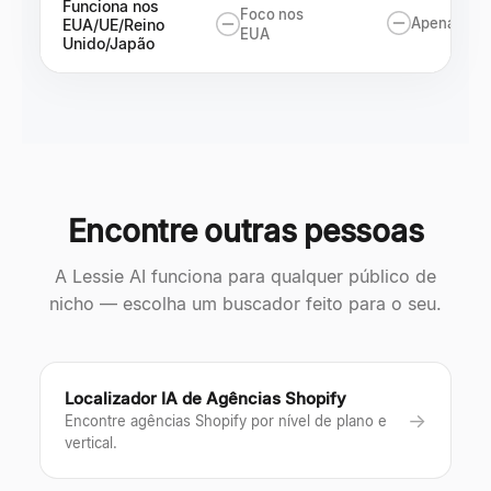
Funciona nos
Foco nos
Apenas por
EUA/UE/Reino
EUA
Unido/Japão
Encontre outras pessoas
A Lessie AI funciona para qualquer público de
nicho — escolha um buscador feito para o seu.
Localizador IA de Agências Shopify
→
Encontre agências Shopify por nível de plano e
vertical.