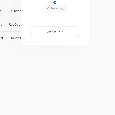
VP Marketing
t
Founder & CEO
DE
Verificar
ve
RevOps Lead
SG
Verificar
Verificá-lo
ont
Growth Marketing Manager
AU
Verificar