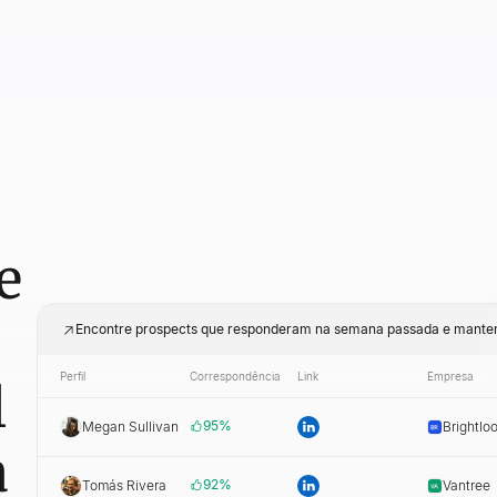
e
Encontre prospects que responderam na semana passada e mante
Perfil
Correspondência
Link
Empresa
l
95
%
Megan Sullivan
Brightlo
a
92
%
Tomás Rivera
Vantree