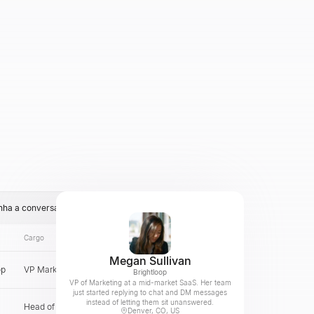
nha a conversa
Cargo
E-mail
País
Megan Sullivan
op
VP Marketing
US
Verificar
Brightloop
VP of Marketing at a mid-market SaaS. Her team
just started replying to chat and DM messages
instead of letting them sit unanswered.
Head of Demand Generation
MX
Verificar
Denver, CO, US