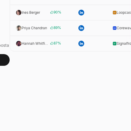
90
%
Ines Berger
Loopcas
89
%
Priya Chandran
Corewa
87
%
Hannah Whitfield
Signalfr
posta