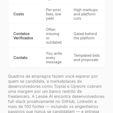
Per-post
High markups
Custo
fees, low
and platform
yield
cuts
Often
Contatos
missing
Gated behind
Verificados
or
the platform
outdated
You write
Templated bids
Contato
every
and proposals
message
Quadros de empregos fazem você esperar por
quem se candidata, e marketplaces de
desenvolvedores como Toptal e Upwork cobram
uma margem por um banco restrito de
freelancers. A Lessie AI encontra desenvolvedores
full-stack proativamente no GitHub, LinkedIn e
mais de 100 fontes — incluindo os engenheiros
passivos que nunca se candidatam — e entrega