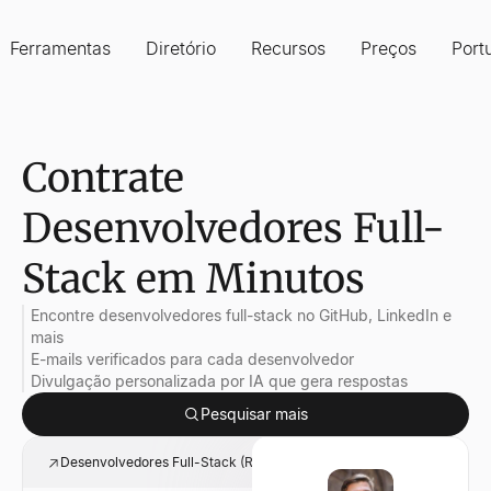
Ferramentas
Diretório
Recursos
Preços
Port
Contrate
Desenvolvedores Full-
Stack em Minutos
Encontre desenvolvedores full-stack no GitHub, LinkedIn e
mais
E-mails verificados para cada desenvolvedor
Divulgação personalizada por IA que gera respostas
Pesquisar mais
Desenvolvedores Full-Stack (React + Node), 5+ Anos