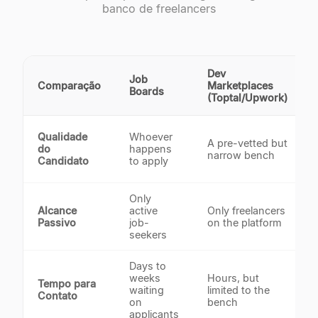
banco de freelancers
Dev
Job
Comparação
Marketplaces
Boards
(Toptal/Upwork)
Qualidade
Whoever
A pre-vetted but
do
happens
narrow bench
Candidato
to apply
Only
Alcance
active
Only freelancers
Passivo
job-
on the platform
seekers
Days to
weeks
Hours, but
Tempo para
waiting
limited to the
Contato
on
bench
applicants