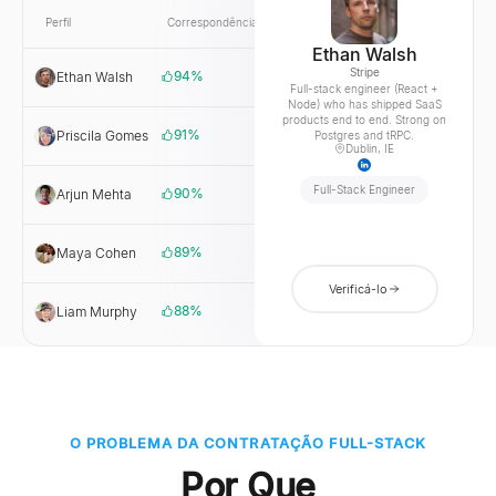
Perfil
Correspondência
Link
Empresa
Ethan Walsh
Stripe
94
%
Ethan Walsh
Stripe
Full-stack engineer (React +
Node) who has shipped SaaS
products end to end. Strong on
91
%
Priscila Gomes
Remote
Postgres and tRPC.
Dublin, IE
Full-Stack Engineer
90
%
Arjun Mehta
Postman
89
%
Maya Cohen
Monday
Verificá-lo
88
%
Liam Murphy
Atlassian
O PROBLEMA DA CONTRATAÇÃO FULL-STACK
Por Que