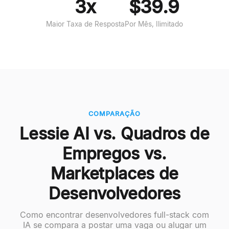
3x
$39.9
Maior Taxa de Resposta
Por Mês, Ilimitado
COMPARAÇÃO
Lessie AI vs. Quadros de
Empregos vs.
Marketplaces de
Desenvolvedores
Como encontrar desenvolvedores full-stack com
IA se compara a postar uma vaga ou alugar um