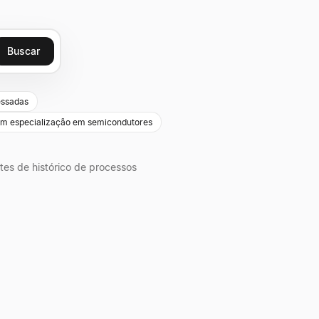
Buscar
essadas
om especialização em semicondutores
tes de histórico de processos