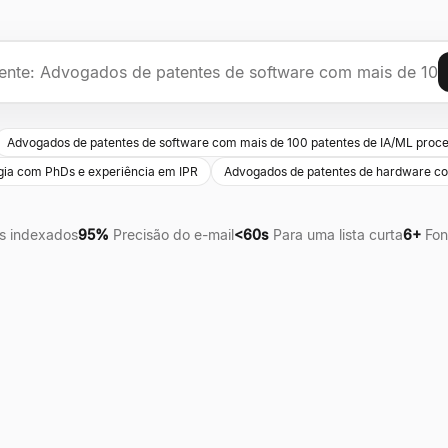
Advogados de patentes de software com mais de 100 patentes de IA/ML proc
gia com PhDs e experiência em IPR
Advogados de patentes de hardware c
s indexados
95%
Precisão do e-mail
<60s
Para uma lista curta
6+
Fon