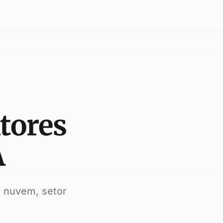
tores
A
r nuvem, setor