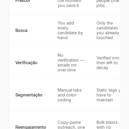
Frescor
the moment
people change
you save it
jobs
You add
Only the
every
candidates
Busca
candidate by
you already
hand
touched
No
Verified once,
verification —
Verificação
then left to
emails rot
decay
over time
Manual tabs
Static tags you
Segmentação
and color-
have to
coding
maintain
Copy-paste
Bulk blasts
Reengajamento
outreach, one
with no