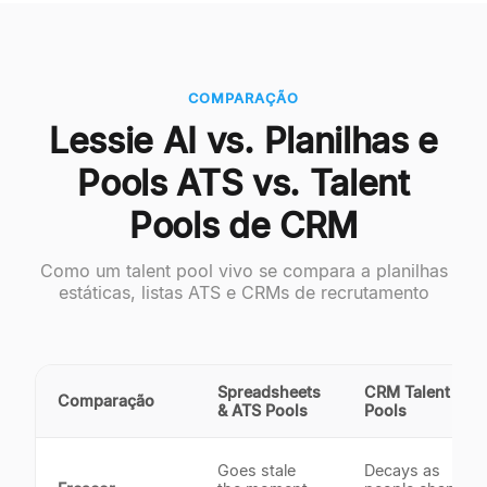
COMPARAÇÃO
Lessie AI vs. Planilhas e
Pools ATS vs. Talent
Pools de CRM
Como um talent pool vivo se compara a planilhas
estáticas, listas ATS e CRMs de recrutamento
Spreadsheets
CRM Talent
Comparação
& ATS Pools
Pools
Goes stale
Decays as