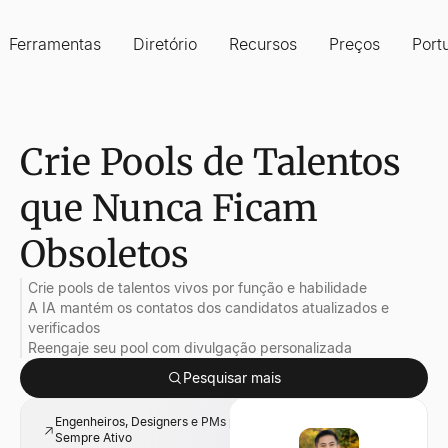
Ferramentas
Diretório
Recursos
Preços
Port
Crie Pools de Talentos
que Nunca Ficam
Obsoletos
Crie pools de talentos vivos por função e habilidade
A IA mantém os contatos dos candidatos atualizados e
verificados
Reengaje seu pool com divulgação personalizada
Pesquisar mais
Engenheiros, Designers e PMs para um Pool de Talentos
Sempre Ativo