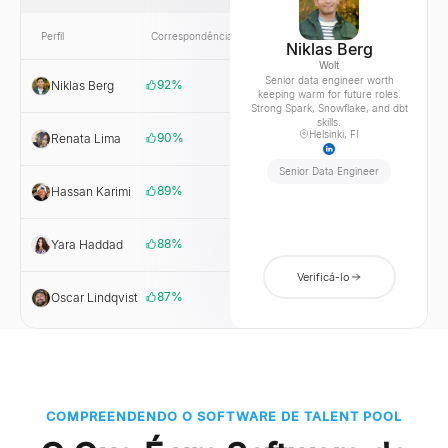
Perfil
Correspondência
Link
Empresa
Niklas Berg
Wolt
Senior data engineer worth
92
%
Niklas Berg
Wolt
keeping warm for future roles.
Strong Spark, Snowflake, and dbt
skills.
Helsinki, FI
90
%
Renata Lima
PagSeguro
Senior Data Engineer
89
%
Hassan Karimi
Wealthsimple
88
%
Yara Haddad
Tamatem
Verificá-lo
87
%
Oscar Lindqvist
Tink
COMPREENDENDO O SOFTWARE DE TALENT POOL