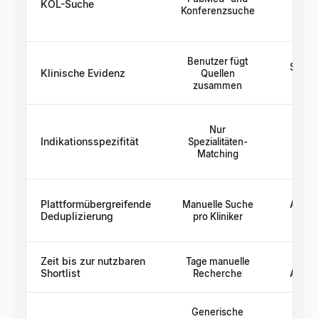
KOL-Suche
Daten
Konferenzsuche
Benutzer fügt
Statisc
Klinische Evidenz
Quellen
zusammen
Nur
Vor
Indikationsspezifität
Spezialitäten-
Ther
Matching
Plattformübergreifende
Manuelle Suche
Anbiet
Deduplizierung
pro Kliniker
Kont
Zeit bis zur nutzbaren
Tage manuelle
Woc
Shortlist
Recherche
Anbiet
Generische