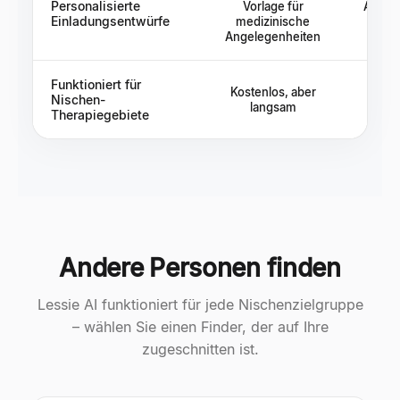
Personalisierte
Vorlage für
Anbiet
Einladungsentwürfe
medizinische
Kont
Angelegenheiten
Funktioniert für
Kostenlos, aber
20.0
Nischen-
langsam
Date
Therapiegebiete
Andere Personen finden
Lessie AI funktioniert für jede Nischenzielgruppe
– wählen Sie einen Finder, der auf Ihre
zugeschnitten ist.