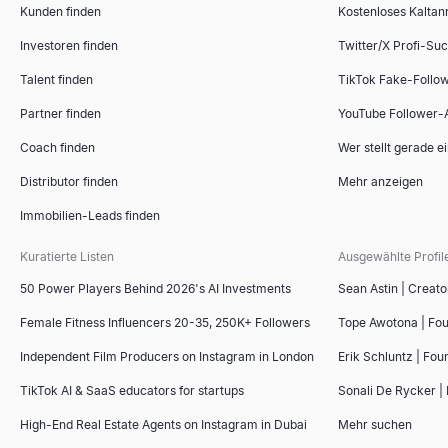
Kunden finden
Kostenloses Kaltan
Investoren finden
Twitter/X Profi-Su
Talent finden
TikTok Fake-Follo
Partner finden
YouTube Follower-
Coach finden
Wer stellt gerade e
Distributor finden
Mehr anzeigen
Immobilien-Leads finden
Kuratierte Listen
Ausgewählte Profil
50 Power Players Behind 2026's AI Investments
Sean Astin | Creato
Female Fitness Influencers 20-35, 250K+ Followers
Tope Awotona | Fo
Independent Film Producers on Instagram in London
Erik Schluntz | Fou
TikTok AI & SaaS educators for startups
Sonali De Rycker | 
High-End Real Estate Agents on Instagram in Dubai
Mehr suchen