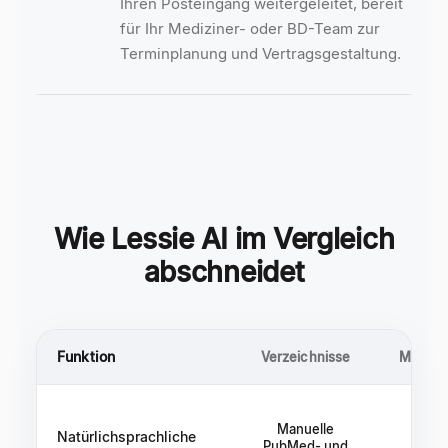
Ihren Posteingang weitergeleitet, bereit
für Ihr Mediziner- oder BD-Team zur
Terminplanung und Vertragsgestaltung.
Wie Lessie AI im Vergleich
abschneidet
Funktion
Verzeichnisse
Matchin
Manuelle
Natürlichsprachliche
PubMed- und