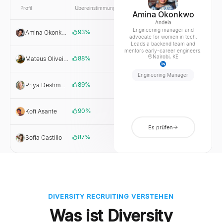
Profil
Übereinstimmung
Link
Unternehmen
Amina Okonkwo
Andela
Engineering manager and
93
%
Amina Okonkwo
Andela
advocate for women in tech.
Leads a backend team and
mentors early-career engineers.
Nairobi, KE
88
%
Mateus Oliveira
Loft
Engineering Manager
89
%
Priya Deshmukh
Zomato
90
%
Kofi Asante
mPharma
Es prüfen
87
%
Sofia Castillo
Cornershop
DIVERSITY RECRUITING VERSTEHEN
Was ist Diversity