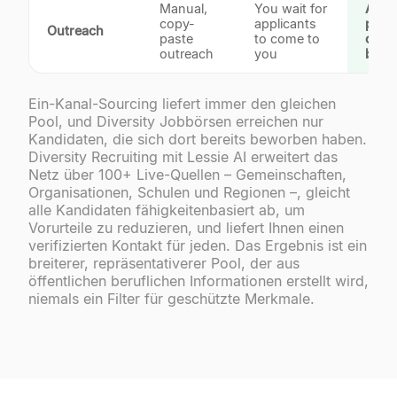
Manual,
You wait for
AI-
copy-
applicants
pers
Outreach
paste
to come to
outr
outreach
you
built 
Ein-Kanal-Sourcing liefert immer den gleichen
Pool, und Diversity Jobbörsen erreichen nur
Kandidaten, die sich dort bereits beworben haben.
Diversity Recruiting mit Lessie AI erweitert das
Netz über 100+ Live-Quellen – Gemeinschaften,
Organisationen, Schulen und Regionen –, gleicht
alle Kandidaten fähigkeitenbasiert ab, um
Vorurteile zu reduzieren, und liefert Ihnen einen
verifizierten Kontakt für jeden. Das Ergebnis ist ein
breiterer, repräsentativerer Pool, der aus
öffentlichen beruflichen Informationen erstellt wird,
niemals ein Filter für geschützte Merkmale.