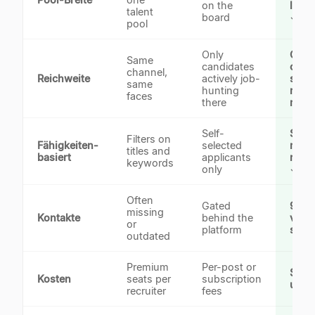
on the
live 
talent
board
✓
pool
Only
Comm
Same
candidates
orgs,
channel,
Reichweite
actively job-
scho
same
hunting
regi
faces
there
miss
Self-
Skills
Filters on
Fähigkeiten-
selected
matc
titles and
basiert
applicants
redu
keywords
only
✓
Often
Gated
95%
missing
Kontakte
behind the
verif
or
platform
sear
outdated
Premium
Per-post or
$39.
Kosten
seats per
subscription
unli
recruiter
fees