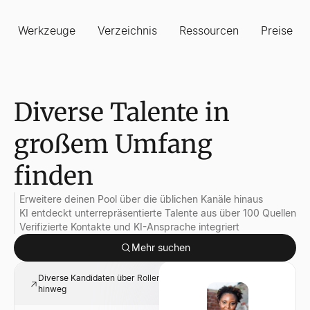
Werkzeuge
Verzeichnis
Ressourcen
Preise
Diverse Talente in
großem Umfang
finden
Erweitere deinen Pool über die üblichen Kanäle hinaus
KI entdeckt unterrepräsentierte Talente aus über 100 Quellen
Verifizierte Kontakte und KI-Ansprache integriert
Mehr suchen
Diverse Kandidaten über Rollen, Geschlechter und Regionen
hinweg