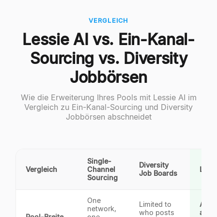
VERGLEICH
Lessie AI vs. Ein-Kanal-
Sourcing vs. Diversity
Jobbörsen
Wie die Erweiterung Ihres Pools mit Lessie AI im
Vergleich zu Ein-Kanal-Sourcing und Diversity
Jobbörsen abschneidet
Single-
Diversity
Vergleich
Channel
Lessi
Job Boards
Sourcing
One
Limited to
A wi
network,
who posts
acro
Pool-Breite
one