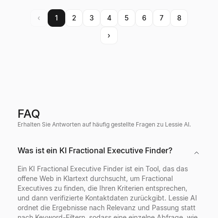
‹
1
2
3
4
5
6
7
8
›
FAQ
Erhalten Sie Antworten auf häufig gestellte Fragen zu Lessie AI.
Was ist ein KI Fractional Executive Finder?
Ein KI Fractional Executive Finder ist ein Tool, das das
offene Web in Klartext durchsucht, um Fractional
Executives zu finden, die Ihren Kriterien entsprechen,
und dann verifizierte Kontaktdaten zurückgibt. Lessie AI
ordnet die Ergebnisse nach Relevanz und Passung statt
nach Keyword-Filtern, sodass eine einzelne Abfrage, wie