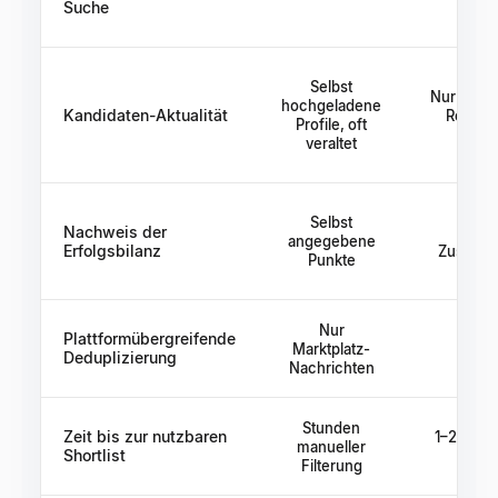
Suche
Selbst
Nur aktual
hochgeladene
Kandidaten-Aktualität
Recruit
Profile, oft
auf
veraltet
Selbst
Nachweis der
Recr
angegebene
Erfolgsbilanz
Zusamm
Punkte
Nur
Plattformübergreifende
Recru
Marktplatz-
Deduplizierung
Gate
Nachrichten
Stunden
Zeit bis zur nutzbaren
1–2 Woch
manueller
Shortlist
Filterung