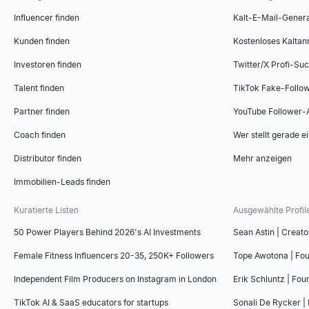
Influencer finden
Kalt-E-Mail-Gener
Kunden finden
Kostenloses Kaltan
Investoren finden
Twitter/X Profi-Su
Talent finden
TikTok Fake-Follo
Partner finden
YouTube Follower-
Coach finden
Wer stellt gerade e
Distributor finden
Mehr anzeigen
Immobilien-Leads finden
Kuratierte Listen
Ausgewählte Profil
50 Power Players Behind 2026's AI Investments
Sean Astin | Creato
Female Fitness Influencers 20-35, 250K+ Followers
Tope Awotona | Fo
Independent Film Producers on Instagram in London
Erik Schluntz | Fou
TikTok AI & SaaS educators for startups
Sonali De Rycker | 