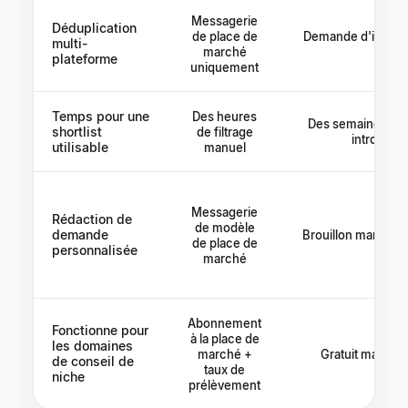
Messagerie
Déduplication
de place de
Demande d'introdu
multi-
marché
sauts
plateforme
uniquement
Temps pour une
Des heures
Des semaines de 
shortlist
de filtrage
introduct
utilisable
manuel
Messagerie
Rédaction de
de modèle
demande
Brouillon manuel p
de place de
personnalisée
marché
Abonnement
Fonctionne pour
à la place de
les domaines
marché +
Gratuit mais lent
de conseil de
taux de
niche
prélèvement