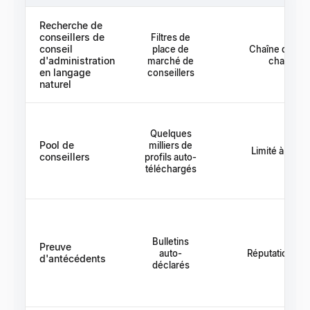
Recherche de
conseillers de
Filtres de
conseil
place de
Chaîne d'intr
d'administration
marché de
chaleure
en langage
conseillers
naturel
Quelques
Pool de
milliers de
Limité à votr
conseillers
profils auto-
téléchargés
Bulletins
Preuve
auto-
Réputation par
d'antécédents
déclarés