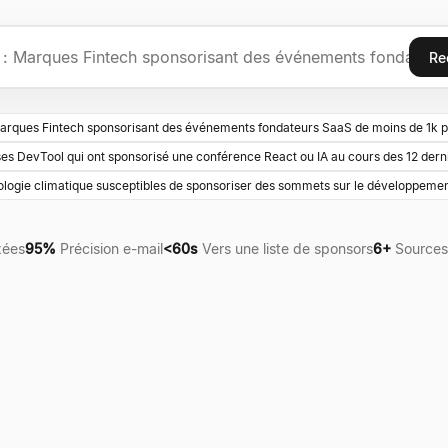
Re
arques Fintech sponsorisant des événements fondateurs SaaS de moins de 1k p
ses DevTool qui ont sponsorisé une conférence React ou IA au cours des 12 dern
logie climatique susceptibles de sponsoriser des sommets sur le développeme
xées
95%
Précision e-mail
<60s
Vers une liste de sponsors
6+
Sources