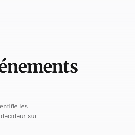
vénements
ntifie les
 décideur sur