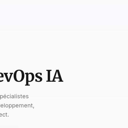
evOps IA
pécialistes
veloppement,
ect.