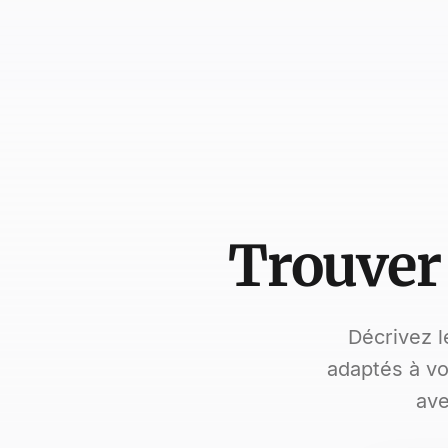
Trouver
Décrivez l
adaptés à v
ave