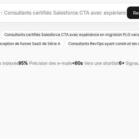
Re
Consultants certifiés Salesforce CTA avec expérience en migration PLG vers
ception de funnel SaaS de Série A
Consultants RevOps ayant construit les
s indexés
95%
Précision des e-mails
<60s
Vers une shortlist
6+
Signau