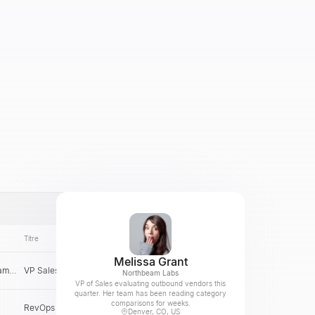
Titre
E-mail
Pays
Melissa Grant
am
VP Sales
US
Vérifier
Northbeam Labs
VP of Sales evaluating outbound vendors this
quarter. Her team has been reading category
comparisons for weeks.
RevOps Lead
ES
Vérifier
Denver, CO, US