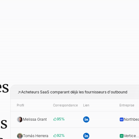
es
Acheteurs SaaS comparant déjà les fournisseurs d'outbound
Profil
Correspondance
Lien
Entreprise
ds
95
%
Melissa Grant
Northbe
Labs
92
%
Tomás Herrera
Vertice