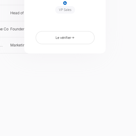
VP Sales
Head of Growth
JP
Vérifier
ne Co
Founder & CEO
US
Vérifier
Le vérifier
Marketing Director
AT
Vérifier