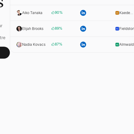
s
Robotics
90
%
Aiko Tanaka
Kaede
Systems
ur
89
%
Elijah Brooks
Fieldsto
tre
87
%
Nadia Kovacs
Almwald
Group