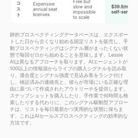
Free but
コ
Expensive
slow and
$39.9/mo,
ス
annual seat
impossible
self-serve
✓
licenses
ト
to scale
静的プロスペクティングデータベースは、エクスポー
トした日から古くなり始める固定リストを販売し、手
動プロスペクティングはシグナル層がまったくない状
態で毎回ゼロから始めることを意味します。Lessie
AIは異なるアプローチを取ります。AIエージェントが
100以上の情報源からライブの購入シグナルを読み取
り、適合度とシグナル強度で見込み客をランク付け
し、検証済みの連絡先と、彼らが市場にいる正確な理
由に基づいて作成されたアウトリーチを提供します。
スナップショットを購入したり、手作業で何時間も検
索したりする代わりに、このシグナル駆動型アプロー
チは、リストを毎日最新かつ実用的な状態に保ちま
す。これはAIセールスプロスペクティングの効率的な
方法です。