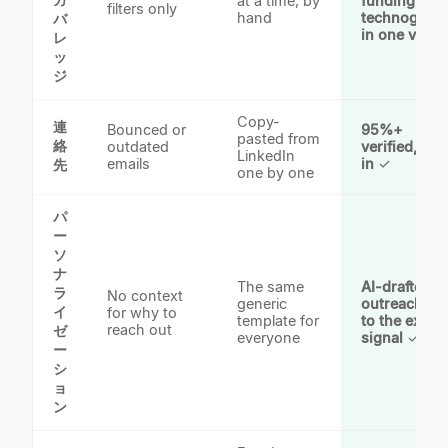
at a time, by
funding,
filters only
hand
technograph
バ
in one view
レ
ッ
ジ
Copy-
連
Bounced or
95%+
pasted from
絡
outdated
verified, buil
LinkedIn
emails
in
✓
先
one by one
パ
ー
ソ
ナ
The same
AI-drafted
ラ
No context
generic
outreach tie
イ
for why to
template for
to the exact
reach out
ゼ
everyone
signal
✓
ー
シ
ョ
ン