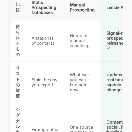
Static
比
Manual
Prospecting
Lessie AI
較
Prospecting
Databases
得
ら
Signal-rank
Hours of
れ
A static list
prospects,
manual
る
of contacts
refreshed li
searching
✓
も
の
リ
ス
Whatever
Updated in
ト
Stale the day
you can
real time as
の
you export it
find right
signals
now
change
✓
鮮
度
シ
グ
ナ
Content,
ル
One source
social, hirin
Firmographic
カ