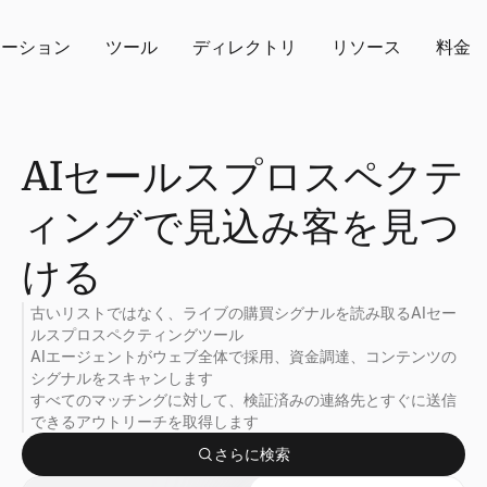
ューション
ツール
ディレクトリ
リソース
料金
AIセールスプロスペクテ
ィングで見込み客を見つ
ける
古いリストではなく、ライブの購買シグナルを読み取るAIセー
ルスプロスペクティングツール
AIエージェントがウェブ全体で採用、資金調達、コンテンツの
シグナルをスキャンします
すべてのマッチングに対して、検証済みの連絡先とすぐに送信
できるアウトリーチを取得します
さらに検索