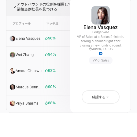
アウトバウンドの役割を採用しているシリーズB SaaS企業の営
業担当副社長を見つける
プロフィール
マッチ度
リンク
会社
Elena Vasquez
Ledgerwise
VP of Sales at a Series B fintech,
96
%
Elena Vasquez
Ledgerwise
scaling outbound right after
closing a new funding round.
Austin, TX, US
94
%
Wei Zhang
Northwind
Cloud
VP of Sales
92
%
Amara Chukwu
Fielda
90
%
Marcus Bennett
Harborlight
Systems
確認する
88
%
Priya Sharma
Vantra Labs