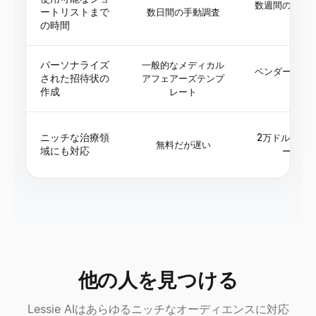
数週間のベン
ートリストまで
数日間の手動調査
の時間
パーソナライズ
一般的なメディカル
ベンダーを介
された招待状の
アフェアーズテンプ
作成
レート
ニッチな治療領
2万ドル以上の
無料だが遅い
域にも対応
ースラ
他の人を見つける
Lessie AIはあらゆるニッチなオーディエンスに対応