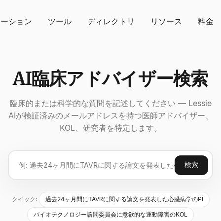
ューション
ツール
ディレクトリ
リソース
料金
AI臨床アドバイザー検索
臨床的または科学的な質問を記述してください — Lessie
AIが検証済みのメールアドレスを持つ医師アドバイザー、
KOL、研究者を特定します。
検索
クイック:
過去24ヶ月間にTAVRに関する論文を発表した心臓病学のPI
バイオテクノロジー諮問委員会に意欲的な運動障害のKOL