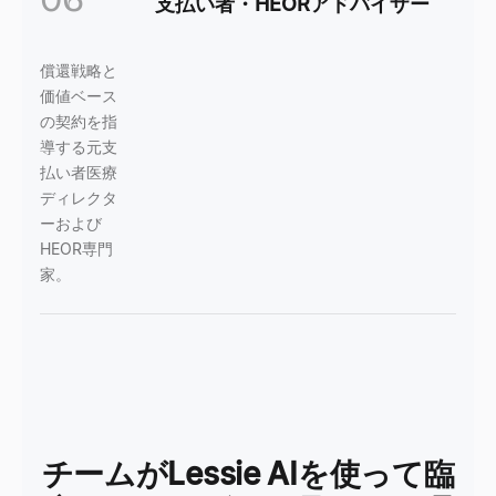
支払い者・HEORアドバイザー
償還戦略と
価値ベース
の契約を指
導する元支
払い者医療
ディレクタ
ーおよび
HEOR専門
家。
チームがLessie AIを使って臨