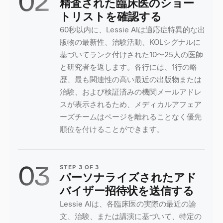
02
精査された臨床医のショー
トリストを確認する
60秒以内に、Lessie AIは適応症特異的な出
版物の最新性、治験活動、KOLシグナルに
基づいてランク付けされた10〜25人の医師
と研究者を返します。各行には、1行の略
歴、最も関連性の高い最近の出版物または
治験、および検証済みの機関メールアドレ
スが表示されるため、メディカルアフェア
ーズチームはページを離れることなく優先
順位を付けることができます。
03
STEP
3
OF
3
パーソナライズされたアド
バイザー招待状を送信する
Lessie AIは、各臨床医の実際の最近の論
文、治験、または講演に基づいて、特定の