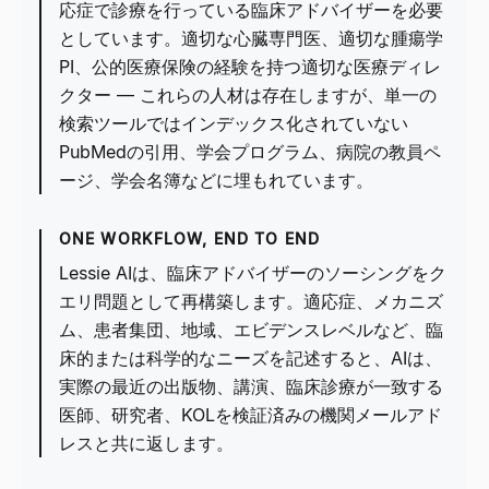
応症で診療を行っている臨床アドバイザーを必要
としています。適切な心臓専門医、適切な腫瘍学
PI、公的医療保険の経験を持つ適切な医療ディレ
クター — これらの人材は存在しますが、単一の
検索ツールではインデックス化されていない
PubMedの引用、学会プログラム、病院の教員ペ
ージ、学会名簿などに埋もれています。
ONE WORKFLOW, END TO END
Lessie AIは、臨床アドバイザーのソーシングをク
エリ問題として再構築します。適応症、メカニズ
ム、患者集団、地域、エビデンスレベルなど、臨
床的または科学的なニーズを記述すると、AIは、
実際の最近の出版物、講演、臨床診療が一致する
医師、研究者、KOLを検証済みの機関メールアド
レスと共に返します。