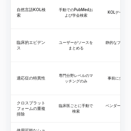
自然言語KOL検
手動でのPubMedお
KOLデータ
索
よび学会検索
臨床的エビデン
ユーザーがソースを
静的なプロフ
ス
まとめる
ば
専門分野レベルのマ
適応症の特異性
事前に分類さ
ッチングのみ
クロスプラット
臨床医ごとに手動で
ベンダーを介
フォームの重複
検索
排除
使用可能なショ